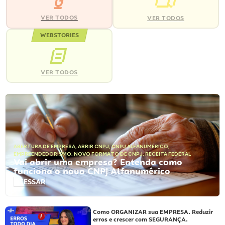
VER TODOS
VER TODOS
WEBSTORIES
VER TODOS
ABERTURA DE EMPRESA
,
ABRIR CNPJ
,
CNPJ ALFANUMÉRICO
,
EMPREENDEDORISMO
,
NOVO FORMATO DE CNPJ
,
RECEITA FEDERAL
Vai abrir uma empresa? Entenda como
funciona o novo CNPJ Alfanumérico
ACESSAR
Como ORGANIZAR sua EMPRESA. Reduzir
erros e crescer com SEGURANÇA.