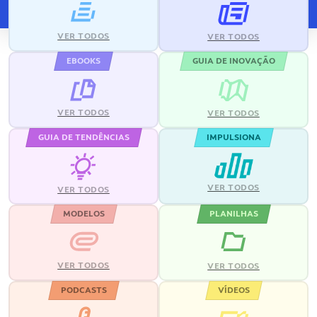
VER TODOS
VER TODOS
EBOOKS
GUIA DE INOVAÇÃO
VER TODOS
VER TODOS
GUIA DE TENDÊNCIAS
IMPULSIONA
VER TODOS
VER TODOS
MODELOS
PLANILHAS
VER TODOS
VER TODOS
PODCASTS
VÍDEOS