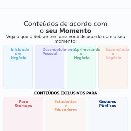
Conteúdos de acordo com
o
seu Momento
Veja o que o Sebrae tem para você de acordo com o seu
momento:
Iniciando
Desenvolvimento
Aprimorando
Expandindo
um
Pessoal
o
o
Negócio
Negócio
Negócio
CONTEÚDOS EXCLUSIVOS PARA
Para
Estudantes
Gestores
Startups
e
Públicos
Educadores