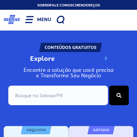
SOBRE
FALE CONOSCO
ENDEREÇOS
MENU
CONTEÚDOS GRATUITOS
Explore
N
o
s
s
o
s
A
Encontre a solução que você precisa
e Transforme Seu Negócio
ARQUIVOS
ARTIGOS