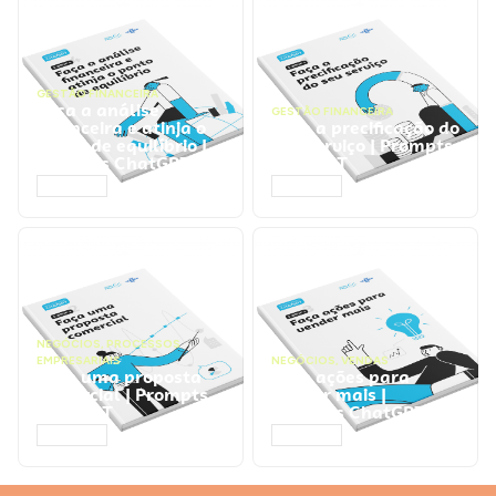
GESTÃO FINANCEIRA
Faça a análise
GESTÃO FINANCEIRA
financeira e atinja o
Faça a precificação do
ponto de equilíbrio |
seu serviço | Prompts
Prompts ChatGPT
ChatGPT
ACESSAR
ACESSAR
NEGÓCIOS
,
PROCESSOS
EMPRESARIAIS
NEGÓCIOS
,
VENDAS
Faça uma proposta
Faça ações para
comercial | Prompts
vender mais |
ChatGPT
Prompts ChatGPT
ACESSAR
ACESSAR