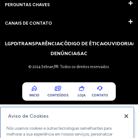
PERGUNTAS CHAVES​
CANAIS DE CONTATO
LGPD
TRANSPARÊNCIA
CÓDIGO DE ÉTICA
OUVIDORIA
DENÚNCIA
SAC
© 2024 Sebrae/PR. Todos os direitos reservados.
INICIO
CONTEÚDOS
LOJA
CONTATO
Aviso de Cookies
Nós usamos cookies e outras tecnologias semelhantes para
melhorar a sua experiência em nossos serviços, personalizar