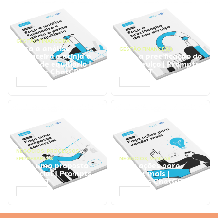
GESTÃO FINANCEIRA
Faça a análise
GESTÃO FINANCEIRA
financeira e atinja o
Faça a precificação do
ponto de equilíbrio |
seu serviço | Prompts
Prompts ChatGPT
ChatGPT
ACESSAR
ACESSAR
NEGÓCIOS
,
PROCESSOS
EMPRESARIAIS
NEGÓCIOS
,
VENDAS
Faça uma proposta
Faça ações para
comercial | Prompts
vender mais |
ChatGPT
Prompts ChatGPT
ACESSAR
ACESSAR