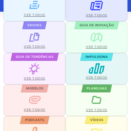
VER TODOS
VER TODOS
EBOOKS
GUIA DE INOVAÇÃO
VER TODOS
VER TODOS
GUIA DE TENDÊNCIAS
IMPULSIONA
VER TODOS
VER TODOS
MODELOS
PLANILHAS
VER TODOS
VER TODOS
PODCASTS
VÍDEOS