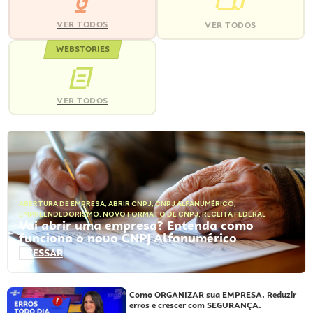
VER TODOS
VER TODOS
WEBSTORIES
VER TODOS
ABERTURA DE EMPRESA
,
ABRIR CNPJ
,
CNPJ ALFANUMÉRICO
,
EMPREENDEDORISMO
,
NOVO FORMATO DE CNPJ
,
RECEITA FEDERAL
Vai abrir uma empresa? Entenda como
funciona o novo CNPJ Alfanumérico
ACESSAR
Como ORGANIZAR sua EMPRESA. Reduzir
erros e crescer com SEGURANÇA.