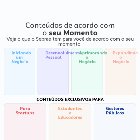
Conteúdos de acordo com
o
seu Momento
Veja o que o Sebrae tem para você de acordo com o seu
momento:
Iniciando
Desenvolvimento
Aprimorando
Expandindo
um
Pessoal
o
o
Negócio
Negócio
Negócio
CONTEÚDOS EXCLUSIVOS PARA
Para
Estudantes
Gestores
Startups
e
Públicos
Educadores