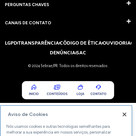
PERGUNTAS CHAVES​
CANAIS DE CONTATO
LGPD
TRANSPARÊNCIA
CÓDIGO DE ÉTICA
OUVIDORIA
DENÚNCIA
SAC
© 2024 Sebrae/PR. Todos os direitos reservados.
INICIO
CONTEÚDOS
LOJA
CONTATO
Aviso de Cookies
Nós usamos cookies e outras tecnologias semelhantes para
melhorar a sua experiência em nossos serviços, personalizar