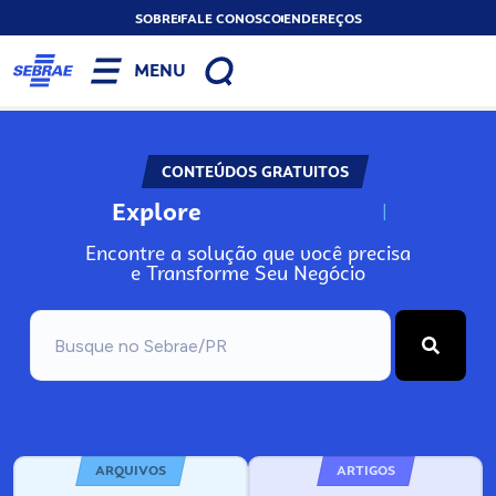
SOBRE
FALE CONOSCO
ENDEREÇOS
MENU
CONTEÚDOS GRATUITOS
Explore
N
o
s
s
o
s
A
Encontre a solução que você precisa
e Transforme Seu Negócio
ARQUIVOS
ARTIGOS