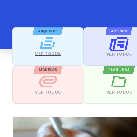
ARQUIVOS
ARTIGOS
VER TODOS
VER TODOS
MODELOS
PLANILHAS
VER TODOS
VER TODOS