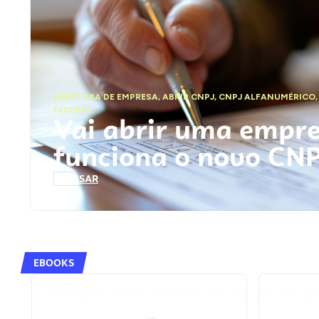
ABERTURA DE EMPRESA
,
ABRIR CNPJ
,
CNPJ ALFANUMÉRICO
FEDERAL
Vai abrir uma empr
funciona o novo CN
ACESSAR
EBOOKS