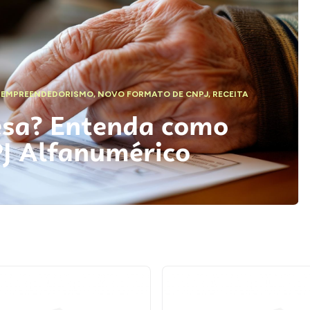
,
EMPREENDEDORISMO
,
NOVO FORMATO DE CNPJ
,
RECEITA
esa? Entenda como
PJ Alfanumérico