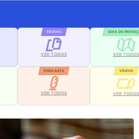
EBOOKS
GUIA DE INOVA
VER TODOS
VER TODO
PODCASTS
VÍDEOS
VER TODOS
VER TODO