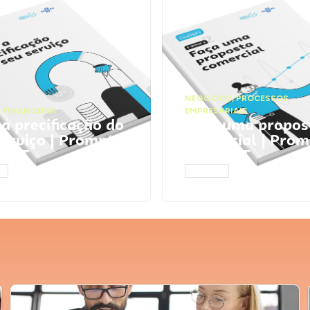
NEGÓCIOS
,
PROCESSOS
 FINANCEIRA
EMPRESARIAIS
 a precificação do
Faça uma propos
serviço | Prompts
comercial | Prom
tGPT
ChatGPT
AR
ACESSAR