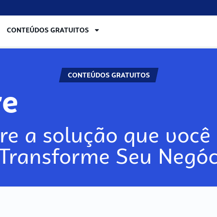
CONTEÚDOS GRATUITOS
CONTEÚDOS GRATUITOS
lore
re a solução que você 
 Transforme Seu Negóc