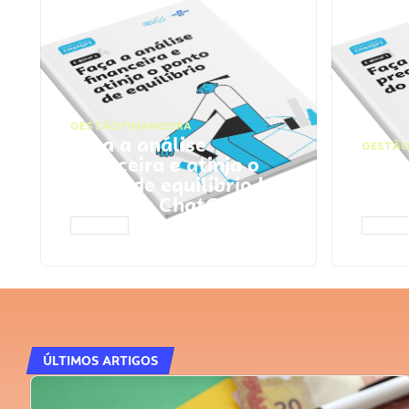
GESTÃO FINANCEIRA
Faça a análise
GESTÃO
financeira e atinja o
Faça
ponto de equilíbrio |
seu 
Prompts ChatGPT
Cha
ACESSAR
ACESS
ÚLTIMOS ARTIGOS