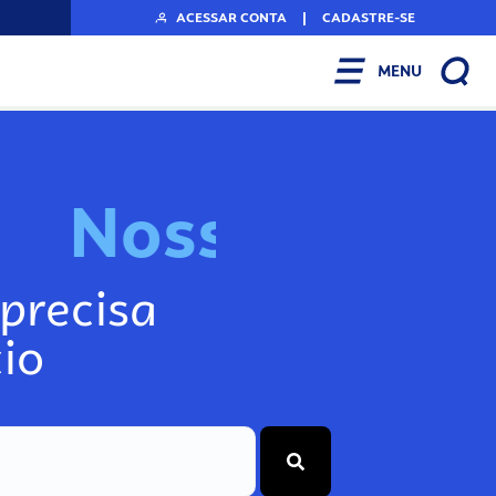
ACESSAR CONTA
|
CADASTRE-SE
MENU
N
o
s
s
o
s
A
r
precisa
io