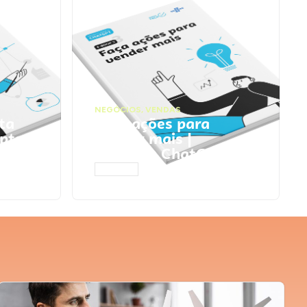
NEGÓCIOS
,
VENDAS
ta
Faça ações para
pts
vender mais |
Prompts ChatGPT
ACESSAR