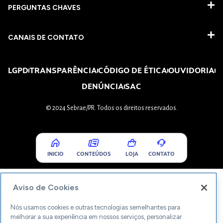
PERGUNTAS CHAVES​
CANAIS DE CONTATO
LGPD
TRANSPARÊNCIA
CÓDIGO DE ÉTICA
OUVIDORIA
DENÚNCIA
SAC
© 2024 Sebrae/PR. Todos os direitos reservados.
INICIO
CONTEÚDOS
LOJA
CONTATO
Aviso de Cookies
Nós usamos cookies e outras tecnologias semelhantes para
melhorar a sua experiência em nossos serviços, personalizar