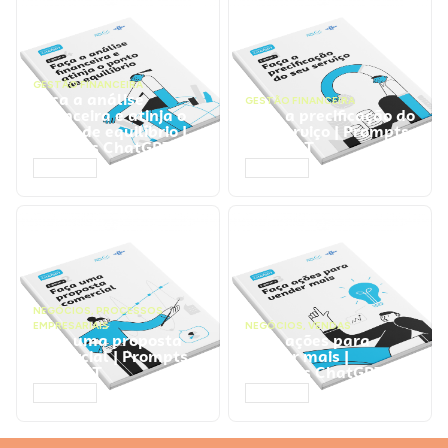
GESTÃO FINANCEIRA
Faça a análise
GESTÃO FINANCEIRA
financeira e atinja o
Faça a precificação do
ponto de equilíbrio |
seu serviço | Prompts
Prompts ChatGPT
ChatGPT
ACESSAR
ACESSAR
NEGÓCIOS
,
PROCESSOS
EMPRESARIAIS
NEGÓCIOS
,
VENDAS
Faça uma proposta
Faça ações para
comercial | Prompts
vender mais |
ChatGPT
Prompts ChatGPT
ACESSAR
ACESSAR