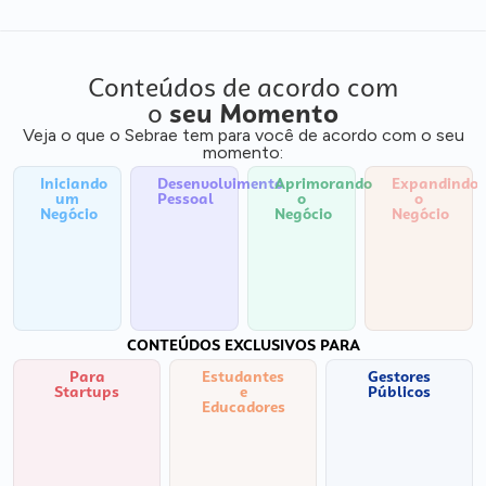
Conteúdos de acordo com
o
seu Momento
Veja o que o Sebrae tem para você de acordo com o seu
momento:
Iniciando
Desenvolvimento
Aprimorando
Expandindo
um
Pessoal
o
o
Negócio
Negócio
Negócio
CONTEÚDOS EXCLUSIVOS PARA
Para
Estudantes
Gestores
Startups
e
Públicos
Educadores