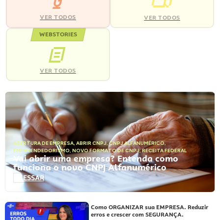
VER TODOS
VER TODOS
WEBSTORIES
VER TODOS
ABERTURA DE EMPRESA
,
ABRIR CNPJ
,
CNPJ ALFANUMÉRICO
,
EMPREENDEDORISMO
,
NOVO FORMATO DE CNPJ
,
RECEITA FEDERAL
Vai abrir uma empresa? Entenda como
funciona o novo CNPJ Alfanumérico
ACESSAR
Como ORGANIZAR sua EMPRESA. Reduzir
erros e crescer com SEGURANÇA.