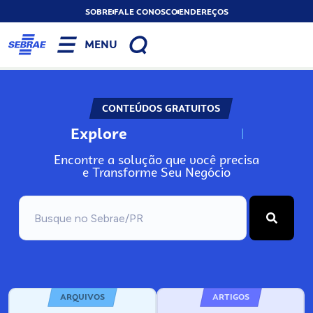
SOBRE
FALE CONOSCO
ENDEREÇOS
MENU
CONTEÚDOS GRATUITOS
Explore
N
o
s
s
o
s
A
Encontre a solução que você precisa
e Transforme Seu Negócio
ARQUIVOS
ARTIGOS