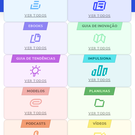
VER TODOS
VER TODOS
EBOOKS
GUIA DE INOVAÇÃO
VER TODOS
VER TODOS
GUIA DE TENDÊNCIAS
IMPULSIONA
VER TODOS
VER TODOS
MODELOS
PLANILHAS
VER TODOS
VER TODOS
PODCASTS
VÍDEOS