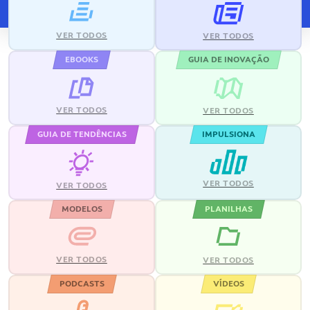
VER TODOS
VER TODOS
EBOOKS
GUIA DE INOVAÇÃO
VER TODOS
VER TODOS
GUIA DE TENDÊNCIAS
IMPULSIONA
VER TODOS
VER TODOS
MODELOS
PLANILHAS
VER TODOS
VER TODOS
PODCASTS
VÍDEOS