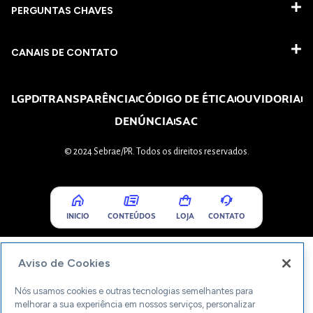
PERGUNTAS CHAVES​
CANAIS DE CONTATO
LGPD
TRANSPARÊNCIA
CÓDIGO DE ÉTICA
OUVIDORIA
DENÚNCIA
SAC
© 2024 Sebrae/PR. Todos os direitos reservados.
INICIO
CONTEÚDOS
LOJA
CONTATO
Aviso de Cookies
Nós usamos cookies e outras tecnologias semelhantes para
melhorar a sua experiência em nossos serviços, personalizar