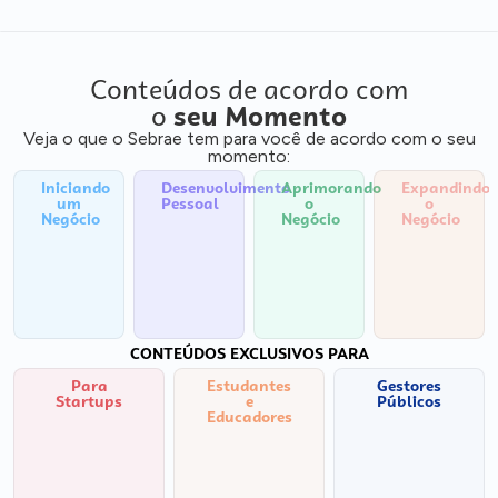
Conteúdos de acordo com
o
seu Momento
Veja o que o Sebrae tem para você de acordo com o seu
momento:
Iniciando
Desenvolvimento
Aprimorando
Expandindo
um
Pessoal
o
o
Negócio
Negócio
Negócio
CONTEÚDOS EXCLUSIVOS PARA
Para
Estudantes
Gestores
Startups
e
Públicos
Educadores