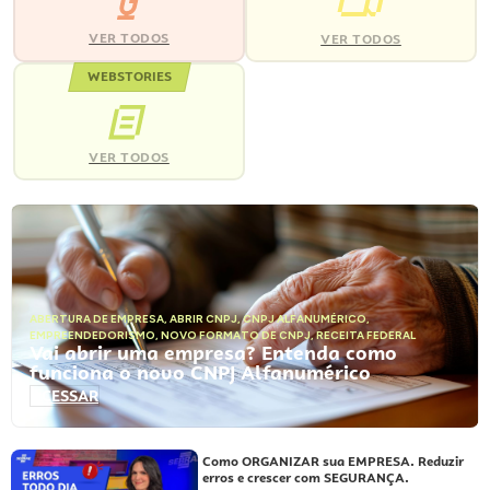
VER TODOS
VER TODOS
WEBSTORIES
VER TODOS
ABERTURA DE EMPRESA
,
ABRIR CNPJ
,
CNPJ ALFANUMÉRICO
,
EMPREENDEDORISMO
,
NOVO FORMATO DE CNPJ
,
RECEITA FEDERAL
Vai abrir uma empresa? Entenda como
funciona o novo CNPJ Alfanumérico
ACESSAR
Como ORGANIZAR sua EMPRESA. Reduzir
erros e crescer com SEGURANÇA.