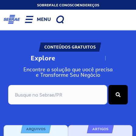
SOBRE
FALE CONOSCO
ENDEREÇOS
MENU
CONTEÚDOS GRATUITOS
Explore
N
o
s
s
o
s
A
Encontre a solução que você precisa
e Transforme Seu Negócio
ARQUIVOS
ARTIGOS