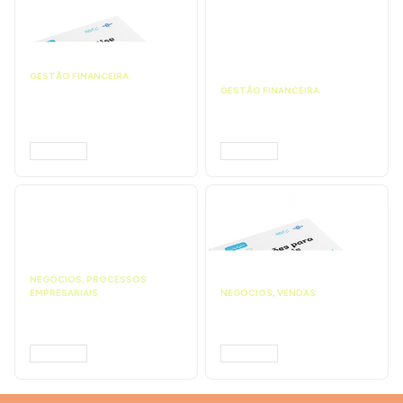
GESTÃO FINANCEIRA
Faça a análise
GESTÃO FINANCEIRA
financeira e atinja o
Faça a precificação do
ponto de equilíbrio |
seu serviço | Prompts
Prompts ChatGPT
ChatGPT
ACESSAR
ACESSAR
NEGÓCIOS
,
PROCESSOS
EMPRESARIAIS
NEGÓCIOS
,
VENDAS
Faça uma proposta
Faça ações para
comercial | Prompts
vender mais |
ChatGPT
Prompts ChatGPT
ACESSAR
ACESSAR