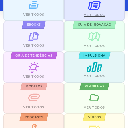
VER TODOS
VER TODOS
EBOOKS
GUIA DE INOVAÇÃO
VER TODOS
VER TODOS
GUIA DE TENDÊNCIAS
IMPULSIONA
VER TODOS
VER TODOS
MODELOS
PLANILHAS
VER TODOS
VER TODOS
PODCASTS
VÍDEOS