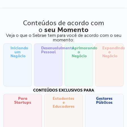
Conteúdos de acordo com
o
seu Momento
Veja o que o Sebrae tem para você de acordo com o seu
momento:
Iniciando
Desenvolvimento
Aprimorando
Expandindo
um
Pessoal
o
o
Negócio
Negócio
Negócio
CONTEÚDOS EXCLUSIVOS PARA
Para
Estudantes
Gestores
Startups
e
Públicos
Educadores