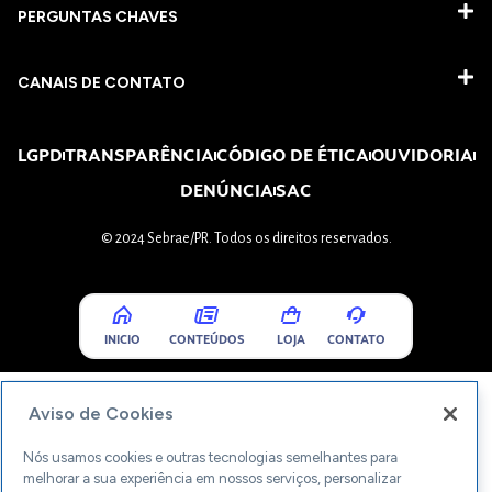
PERGUNTAS CHAVES​
CANAIS DE CONTATO
LGPD
TRANSPARÊNCIA
CÓDIGO DE ÉTICA
OUVIDORIA
DENÚNCIA
SAC
© 2024 Sebrae/PR. Todos os direitos reservados.
INICIO
CONTEÚDOS
LOJA
CONTATO
Aviso de Cookies
Nós usamos cookies e outras tecnologias semelhantes para
melhorar a sua experiência em nossos serviços, personalizar