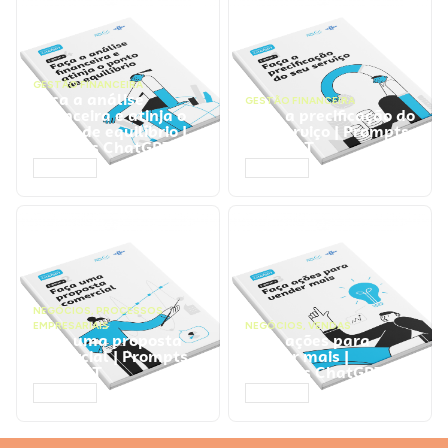
GESTÃO FINANCEIRA
Faça a análise
GESTÃO FINANCEIRA
financeira e atinja o
Faça a precificação do
ponto de equilíbrio |
seu serviço | Prompts
Prompts ChatGPT
ChatGPT
ACESSAR
ACESSAR
NEGÓCIOS
,
PROCESSOS
EMPRESARIAIS
NEGÓCIOS
,
VENDAS
Faça uma proposta
Faça ações para
comercial | Prompts
vender mais |
ChatGPT
Prompts ChatGPT
ACESSAR
ACESSAR