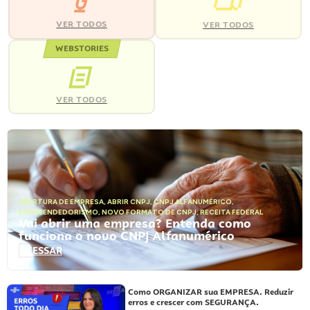
VER TODOS
VER TODOS
WEBSTORIES
VER TODOS
ABERTURA DE EMPRESA
,
ABRIR CNPJ
,
CNPJ ALFANUMÉRICO
,
EMPREENDEDORISMO
,
NOVO FORMATO DE CNPJ
,
RECEITA FEDERAL
Vai abrir uma empresa? Entenda como
funciona o novo CNPJ Alfanumérico
ACESSAR
Como ORGANIZAR sua EMPRESA. Reduzir
erros e crescer com SEGURANÇA.