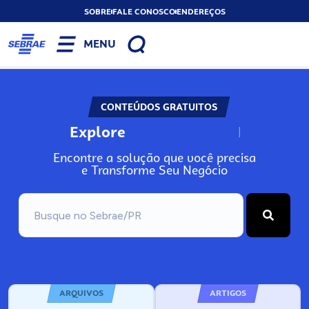
SOBRE
FALE CONOSCO
ENDEREÇOS
MENU
CONTEÚDOS GRATUITOS
Explore
N
o
s
s
o
s
A
Encontre a solução que você precisa
e Transforme Seu Negócio
ARQUIVOS
ARTIGOS