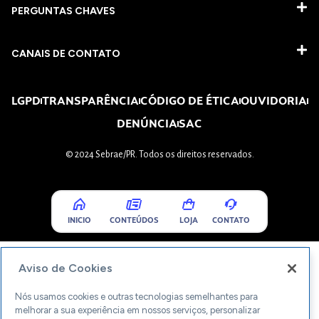
PERGUNTAS CHAVES​
CANAIS DE CONTATO
LGPD
TRANSPARÊNCIA
CÓDIGO DE ÉTICA
OUVIDORIA
DENÚNCIA
SAC
© 2024 Sebrae/PR. Todos os direitos reservados.
INICIO
CONTEÚDOS
LOJA
CONTATO
Aviso de Cookies
Nós usamos cookies e outras tecnologias semelhantes para
melhorar a sua experiência em nossos serviços, personalizar