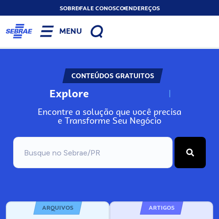
SOBRE
FALE CONOSCO
ENDEREÇOS
MENU
CONTEÚDOS GRATUITOS
Explore
N
o
s
s
o
s
A
Encontre a solução que você precisa
e Transforme Seu Negócio
ARQUIVOS
ARTIGOS