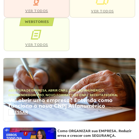
VER TODOS
VER TODOS
WEBSTORIES
VER TODOS
ABERTURA DE EMPRESA
,
ABRIR CNPJ
,
CNPJ ALFANUMÉRICO
,
EMPREENDEDORISMO
,
NOVO FORMATO DE CNPJ
,
RECEITA FEDERAL
Vai abrir uma empresa? Entenda como
funciona o novo CNPJ Alfanumérico
ACESSAR
Como ORGANIZAR sua EMPRESA. Reduzir
erros e crescer com SEGURANÇA.