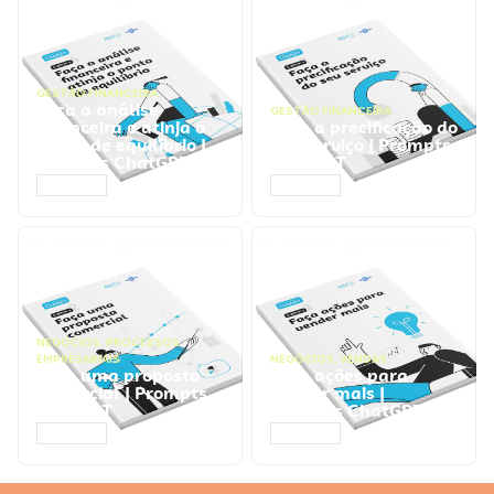
GESTÃO FINANCEIRA
Faça a análise
GESTÃO FINANCEIRA
financeira e atinja o
Faça a precificação do
ponto de equilíbrio |
seu serviço | Prompts
Prompts ChatGPT
ChatGPT
ACESSAR
ACESSAR
NEGÓCIOS
,
PROCESSOS
EMPRESARIAIS
NEGÓCIOS
,
VENDAS
Faça uma proposta
Faça ações para
comercial | Prompts
vender mais |
ChatGPT
Prompts ChatGPT
ACESSAR
ACESSAR