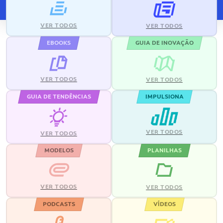
VER TODOS
VER TODOS
EBOOKS
GUIA DE INOVAÇÃO
VER TODOS
VER TODOS
GUIA DE TENDÊNCIAS
IMPULSIONA
VER TODOS
VER TODOS
MODELOS
PLANILHAS
VER TODOS
VER TODOS
PODCASTS
VÍDEOS