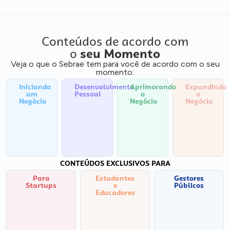
Conteúdos de acordo com
o
seu Momento
Veja o que o Sebrae tem para você de acordo com o seu
momento:
Iniciando
Desenvolvimento
Aprimorando
Expandindo
um
Pessoal
o
o
Negócio
Negócio
Negócio
CONTEÚDOS EXCLUSIVOS PARA
Para
Estudantes
Gestores
Startups
e
Públicos
Educadores