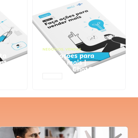
NEGÓCIOS
,
VENDAS
ta
Faça ações para
pts
vender mais |
Prompts ChatGPT
ACESSAR