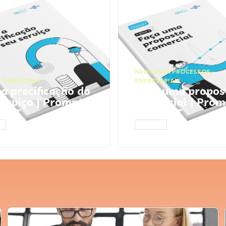
NEGÓCIOS
,
PROCESSOS
 FINANCEIRA
EMPRESARIAIS
 a precificação do
Faça uma propos
serviço | Prompts
comercial | Prom
tGPT
ChatGPT
AR
ACESSAR