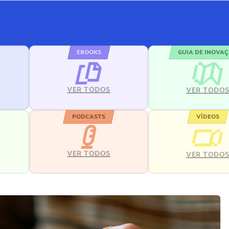
EBOOKS
GUIA DE INOVA
VER TODOS
VER TODO
PODCASTS
VÍDEOS
VER TODOS
VER TODO