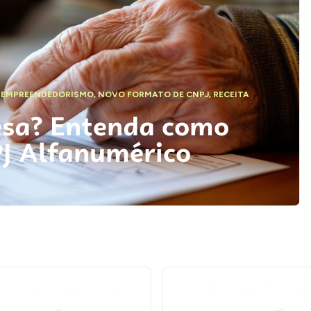
,
EMPREENDEDORISMO
,
NOVO FORMATO DE CNPJ
,
RECEITA
esa? Entenda como
PJ Alfanumérico