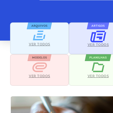
ARQUIVOS
ARTIGOS
VER TODOS
VER TODOS
MODELOS
PLANILHAS
VER TODOS
VER TODOS