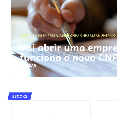
ABERTURA DE EMPRESA
,
ABRIR CNPJ
,
CNPJ ALFANUMÉRICO
FEDERAL
Vai abrir uma empr
funciona o novo CN
ACESSAR
EBOOKS