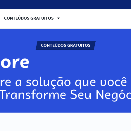
CONTEÚDOS GRATUITOS
CONTEÚDOS GRATUITOS
lore
re a solução que você 
 Transforme Seu Negóc