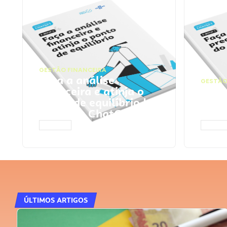
GESTÃO FINANCEIRA
Faça a análise
GESTÃO
financeira e atinja o
Faça
ponto de equilíbrio |
seu 
Prompts ChatGPT
Cha
ACESSAR
ACESS
ÚLTIMOS ARTIGOS