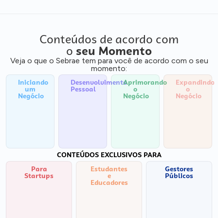
Conteúdos de acordo com
o
seu Momento
Veja o que o Sebrae tem para você de acordo com o seu
momento:
Iniciando
Desenvolvimento
Aprimorando
Expandindo
um
Pessoal
o
o
Negócio
Negócio
Negócio
CONTEÚDOS EXCLUSIVOS PARA
Para
Estudantes
Gestores
Startups
e
Públicos
Educadores