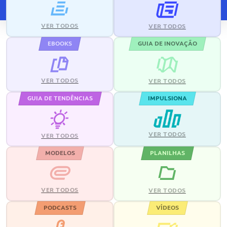
VER TODOS
VER TODOS
EBOOKS
GUIA DE INOVAÇÃO
VER TODOS
VER TODOS
GUIA DE TENDÊNCIAS
IMPULSIONA
VER TODOS
VER TODOS
MODELOS
PLANILHAS
VER TODOS
VER TODOS
PODCASTS
VÍDEOS