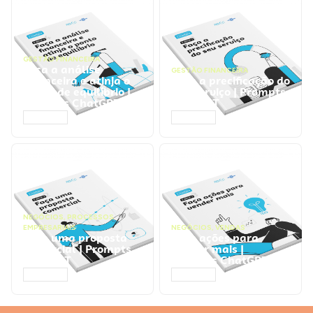
GESTÃO FINANCEIRA
Faça a análise
GESTÃO FINANCEIRA
financeira e atinja o
Faça a precificação do
ponto de equilíbrio |
seu serviço | Prompts
Prompts ChatGPT
ChatGPT
ACESSAR
ACESSAR
NEGÓCIOS
,
PROCESSOS
EMPRESARIAIS
NEGÓCIOS
,
VENDAS
Faça uma proposta
Faça ações para
comercial | Prompts
vender mais |
ChatGPT
Prompts ChatGPT
ACESSAR
ACESSAR