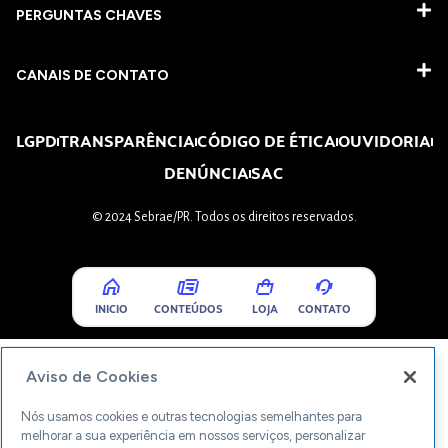
PERGUNTAS CHAVES​
CANAIS DE CONTATO
LGPD
TRANSPARÊNCIA
CÓDIGO DE ÉTICA
OUVIDORIA
DENÚNCIA
SAC
© 2024 Sebrae/PR. Todos os direitos reservados.
INICIO
CONTEÚDOS
LOJA
CONTATO
Aviso de Cookies
Nós usamos cookies e outras tecnologias semelhantes para
melhorar a sua experiência em nossos serviços, personalizar