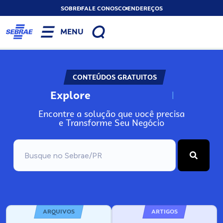
SOBRE
FALE CONOSCO
ENDEREÇOS
MENU
CONTEÚDOS GRATUITOS
Explore
N
o
s
s
o
s
A
Encontre a solução que você precisa
e Transforme Seu Negócio
ARQUIVOS
ARTIGOS