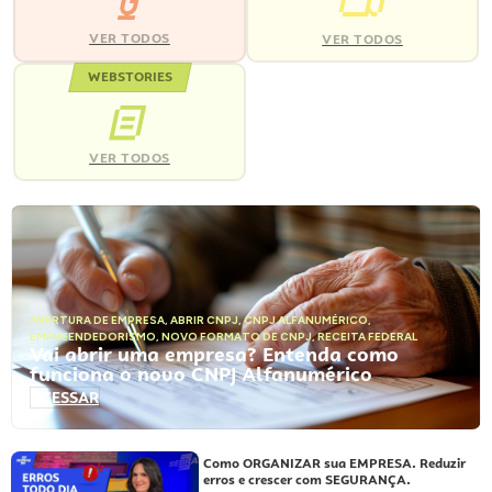
VER TODOS
VER TODOS
WEBSTORIES
VER TODOS
ABERTURA DE EMPRESA
,
ABRIR CNPJ
,
CNPJ ALFANUMÉRICO
,
EMPREENDEDORISMO
,
NOVO FORMATO DE CNPJ
,
RECEITA FEDERAL
Vai abrir uma empresa? Entenda como
funciona o novo CNPJ Alfanumérico
ACESSAR
Como ORGANIZAR sua EMPRESA. Reduzir
erros e crescer com SEGURANÇA.