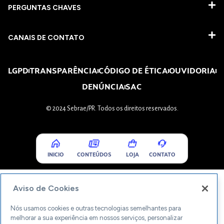
PERGUNTAS CHAVES​
CANAIS DE CONTATO
LGPD
TRANSPARÊNCIA
CÓDIGO DE ÉTICA
OUVIDORIA
DENÚNCIA
SAC
© 2024 Sebrae/PR. Todos os direitos reservados.
INICIO
CONTEÚDOS
LOJA
CONTATO
Aviso de Cookies
Nós usamos cookies e outras tecnologias semelhantes para
melhorar a sua experiência em nossos serviços, personalizar