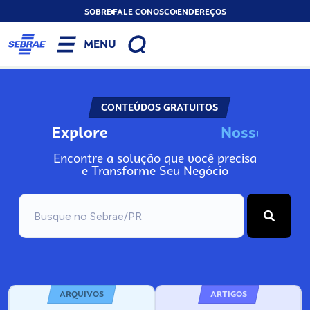
SOBRE
FALE CONOSCO
ENDEREÇOS
MENU
CONTEÚDOS GRATUITOS
Explore
N
o
s
s
o
s
I
n
f
o
Encontre a solução que você precisa
e Transforme Seu Negócio
ARQUIVOS
ARTIGOS