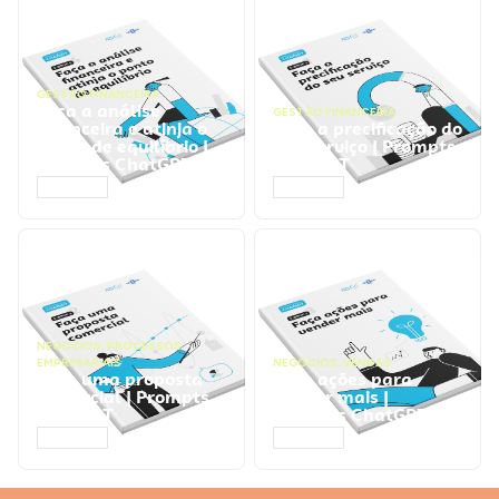
GESTÃO FINANCEIRA
Faça a análise
GESTÃO FINANCEIRA
financeira e atinja o
Faça a precificação do
ponto de equilíbrio |
seu serviço | Prompts
Prompts ChatGPT
ChatGPT
ACESSAR
ACESSAR
NEGÓCIOS
,
PROCESSOS
EMPRESARIAIS
NEGÓCIOS
,
VENDAS
Faça uma proposta
Faça ações para
comercial | Prompts
vender mais |
ChatGPT
Prompts ChatGPT
ACESSAR
ACESSAR