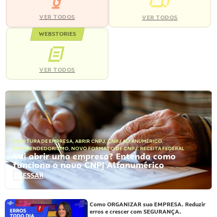
VER TODOS
VER TODOS
WEBSTORIES
VER TODOS
ABERTURA DE EMPRESA
,
ABRIR CNPJ
,
CNPJ ALFANUMÉRICO
,
EMPREENDEDORISMO
,
NOVO FORMATO DE CNPJ
,
RECEITA FEDERAL
Vai abrir uma empresa? Entenda como
funciona o novo CNPJ Alfanumérico
ACESSAR
Como ORGANIZAR sua EMPRESA. Reduzir
erros e crescer com SEGURANÇA.