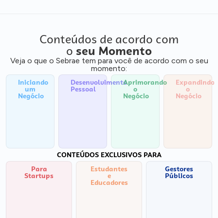
Conteúdos de acordo com
o
seu Momento
Veja o que o Sebrae tem para você de acordo com o seu
momento:
Iniciando
Desenvolvimento
Aprimorando
Expandindo
um
Pessoal
o
o
Negócio
Negócio
Negócio
CONTEÚDOS EXCLUSIVOS PARA
Para
Estudantes
Gestores
Startups
e
Públicos
Educadores