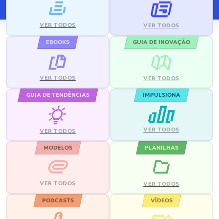
VER TODOS
VER TODOS
EBOOKS
GUIA DE INOVAÇÃO
VER TODOS
VER TODOS
GUIA DE TENDÊNCIAS
IMPULSIONA
VER TODOS
VER TODOS
MODELOS
PLANILHAS
VER TODOS
VER TODOS
PODCASTS
VÍDEOS