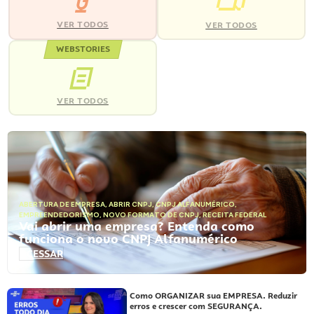
VER TODOS
VER TODOS
WEBSTORIES
VER TODOS
ABERTURA DE EMPRESA
,
ABRIR CNPJ
,
CNPJ ALFANUMÉRICO
,
EMPREENDEDORISMO
,
NOVO FORMATO DE CNPJ
,
RECEITA FEDERAL
Vai abrir uma empresa? Entenda como
funciona o novo CNPJ Alfanumérico
ACESSAR
Como ORGANIZAR sua EMPRESA. Reduzir
erros e crescer com SEGURANÇA.