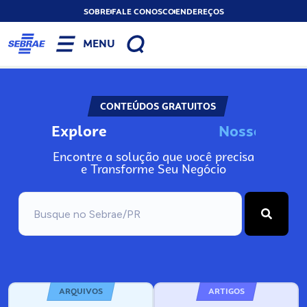
SOBRE
FALE CONOSCO
ENDEREÇOS
MENU
CONTEÚDOS GRATUITOS
Explore
N
o
s
s
o
s
A
I
Encontre a solução que você precisa
e Transforme Seu Negócio
ARQUIVOS
ARTIGOS