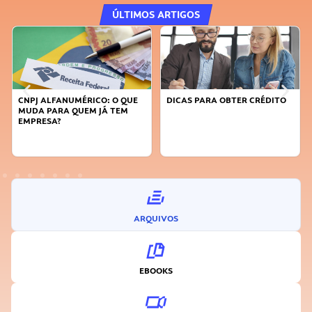
ÚLTIMOS ARTIGOS
PJ ALFANUMÉRICO: O QUE
DICAS PARA OBTER CRÉDITO
FAÇA A
DA PARA QUEM JÁ TEM
SUSTEN
PRESA?
INOVA
ARQUIVOS
EBOOKS