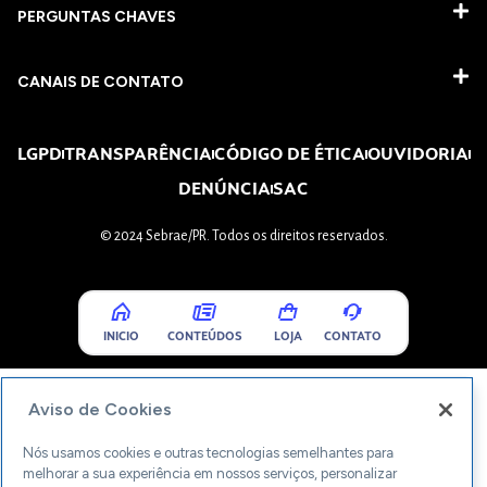
PERGUNTAS CHAVES​
CANAIS DE CONTATO
LGPD
TRANSPARÊNCIA
CÓDIGO DE ÉTICA
OUVIDORIA
DENÚNCIA
SAC
© 2024 Sebrae/PR. Todos os direitos reservados.
INICIO
CONTEÚDOS
LOJA
CONTATO
Aviso de Cookies
Nós usamos cookies e outras tecnologias semelhantes para
melhorar a sua experiência em nossos serviços, personalizar