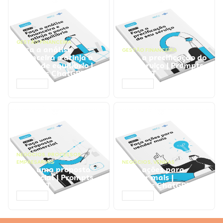
GESTÃO FINANCEIRA
Faça a análise
GESTÃO FINANCEIRA
financeira e atinja o
Faça a precificação do
ponto de equilíbrio |
seu serviço | Prompts
Prompts ChatGPT
ChatGPT
ACESSAR
ACESSAR
NEGÓCIOS
,
PROCESSOS
EMPRESARIAIS
NEGÓCIOS
,
VENDAS
Faça uma proposta
Faça ações para
comercial | Prompts
vender mais |
ChatGPT
Prompts ChatGPT
ACESSAR
ACESSAR