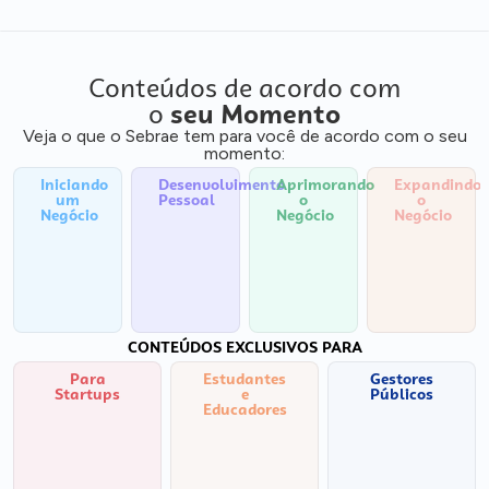
Conteúdos de acordo com
o
seu Momento
Veja o que o Sebrae tem para você de acordo com o seu
momento:
Iniciando
Desenvolvimento
Aprimorando
Expandindo
um
Pessoal
o
o
Negócio
Negócio
Negócio
CONTEÚDOS EXCLUSIVOS PARA
Para
Estudantes
Gestores
Startups
e
Públicos
Educadores