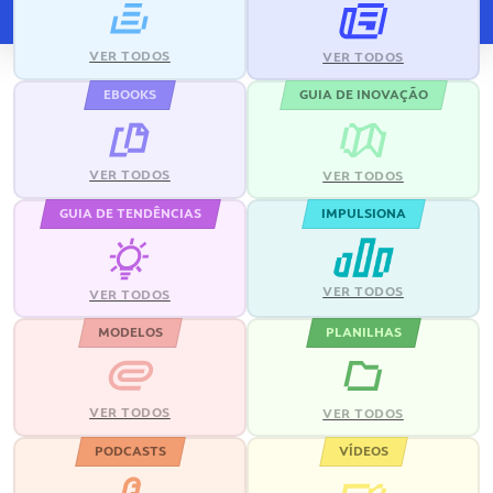
VER TODOS
VER TODOS
EBOOKS
GUIA DE INOVAÇÃO
VER TODOS
VER TODOS
GUIA DE TENDÊNCIAS
IMPULSIONA
VER TODOS
VER TODOS
MODELOS
PLANILHAS
VER TODOS
VER TODOS
PODCASTS
VÍDEOS