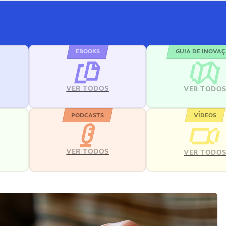
EBOOKS
GUIA DE INOVA
VER TODOS
VER TODO
PODCASTS
VÍDEOS
VER TODOS
VER TODO