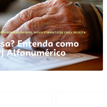
,
EMPREENDEDORISMO
,
NOVO FORMATO DE CNPJ
,
RECEITA
esa? Entenda como
PJ Alfanumérico