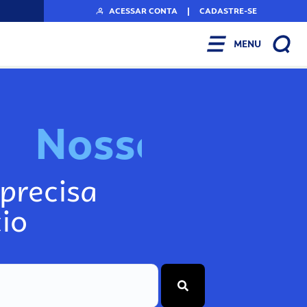
ACESSAR CONTA
|
CADASTRE-SE
MENU
N
o
s
s
o
s
I
n
f
precisa
io