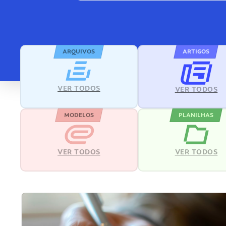
ARQUIVOS
ARTIGOS
VER TODOS
VER TODOS
MODELOS
PLANILHAS
VER TODOS
VER TODOS