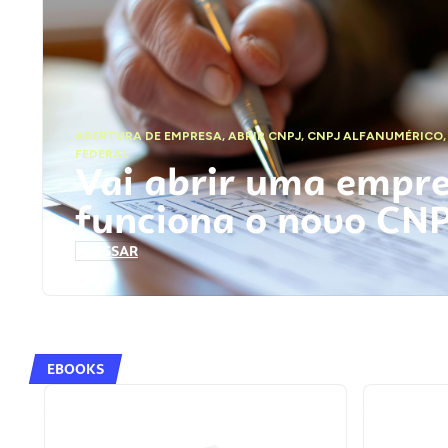
ABERTURA DE EMPRESA
,
ABRIR CNPJ
,
CNPJ ALFANUMÉRICO
FEDERAL
Vai abrir uma empr
funciona o novo CN
ACESSAR
EBOOKS