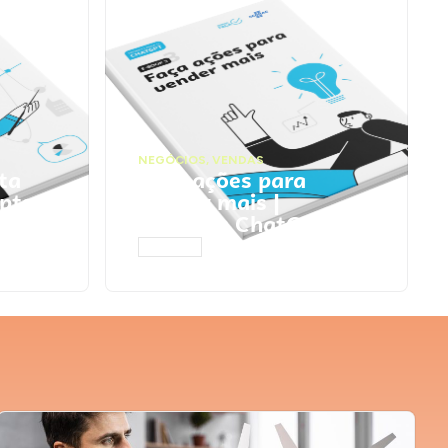
NEGÓCIOS
,
VENDAS
ta
Faça ações para
pts
vender mais |
Prompts ChatGPT
ACESSAR