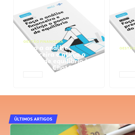
GESTÃO FINANCEIRA
Faça a análise
GESTÃO
financeira e atinja o
Faça
ponto de equilíbrio |
seu 
Prompts ChatGPT
Cha
ACESSAR
ACESS
ÚLTIMOS ARTIGOS