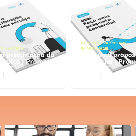
NEGÓCIOS
,
PROCESSOS
 FINANCEIRA
EMPRESARIAIS
 a precificação do
Faça uma propos
serviço | Prompts
comercial | Prom
tGPT
ChatGPT
AR
ACESSAR