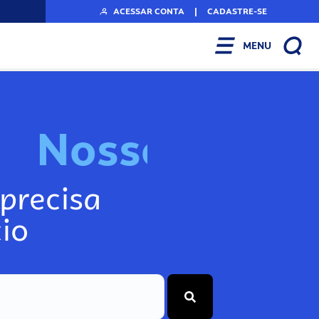
ACESSAR CONTA
|
CADASTRE-SE
MENU
N
o
s
s
o
s
I
n
f
o
g
precisa
io