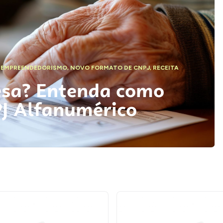
,
EMPREENDEDORISMO
,
NOVO FORMATO DE CNPJ
,
RECEITA
esa? Entenda como
PJ Alfanumérico