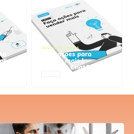
NEGÓCIOS
,
VENDAS
ta
Faça ações para
pts
vender mais |
Prompts ChatGPT
ACESSAR