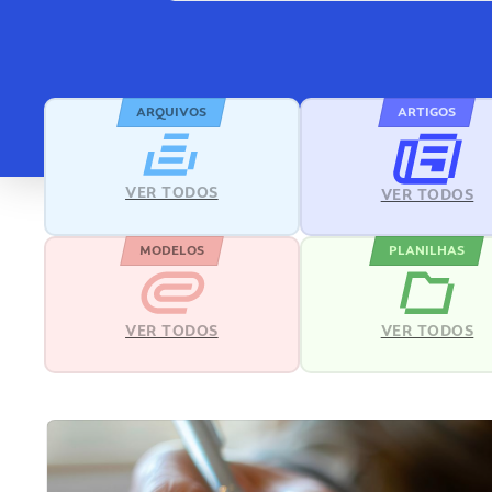
ARQUIVOS
ARTIGOS
VER TODOS
VER TODOS
MODELOS
PLANILHAS
VER TODOS
VER TODOS