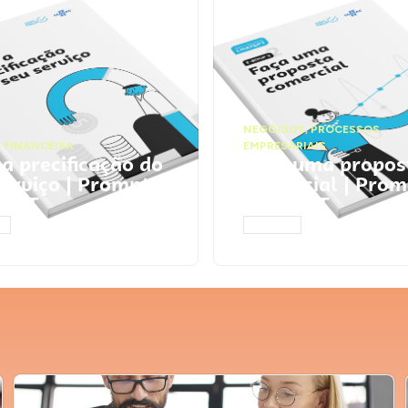
NEGÓCIOS
,
PROCESSOS
 FINANCEIRA
EMPRESARIAIS
 a precificação do
Faça uma propos
serviço | Prompts
comercial | Prom
tGPT
ChatGPT
AR
ACESSAR