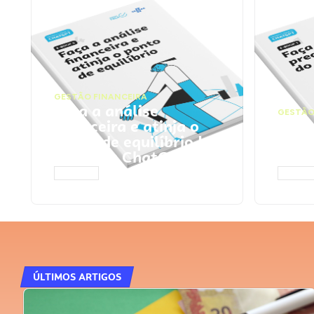
GESTÃO FINANCEIRA
Faça a análise
GESTÃO
financeira e atinja o
Faça
ponto de equilíbrio |
seu 
Prompts ChatGPT
Cha
ACESSAR
ACESS
ÚLTIMOS ARTIGOS