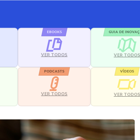
EBOOKS
GUIA DE INOVA
VER TODOS
VER TODO
PODCASTS
VÍDEOS
VER TODOS
VER TODO