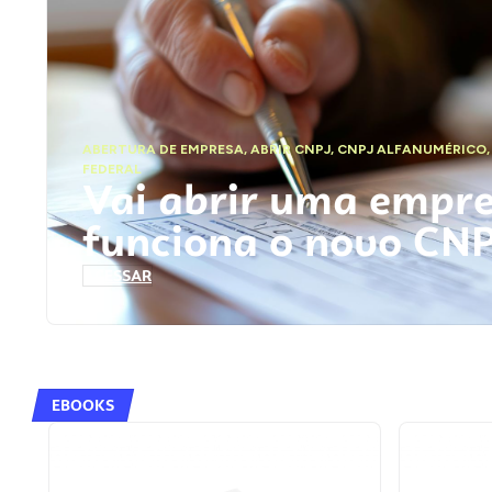
ABERTURA DE EMPRESA
,
ABRIR CNPJ
,
CNPJ ALFANUMÉRICO
FEDERAL
Vai abrir uma empr
funciona o novo CN
ACESSAR
EBOOKS