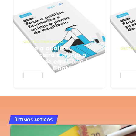
GESTÃO FINANCEIRA
Faça a análise
GESTÃO
financeira e atinja o
Faça
ponto de equilíbrio |
seu 
Prompts ChatGPT
Cha
ACESSAR
ACESS
ÚLTIMOS ARTIGOS