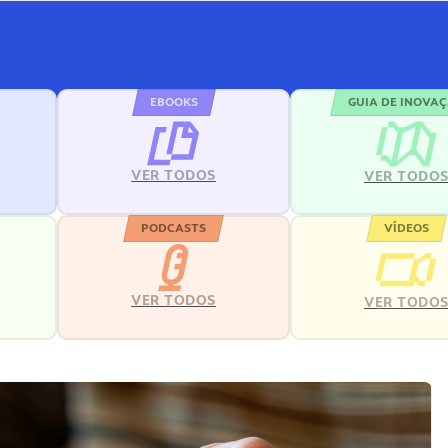
EBOOKS
GUIA DE INOVA
VER TODOS
VER TODO
PODCASTS
VÍDEOS
VER TODOS
VER TODO