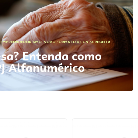
,
EMPREENDEDORISMO
,
NOVO FORMATO DE CNPJ
,
RECEITA
esa? Entenda como
PJ Alfanumérico