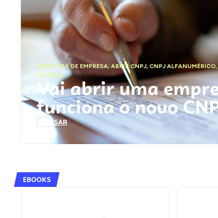
ABERTURA DE EMPRESA
,
ABRIR CNPJ
,
CNPJ ALFANUMÉRICO
FEDERAL
Vai abrir uma empr
funciona o novo CN
ACESSAR
EBOOKS