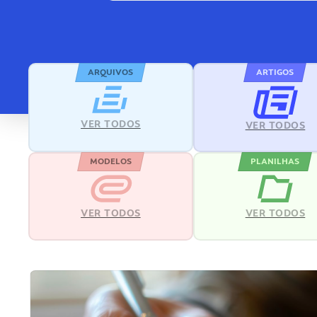
ARQUIVOS
ARTIGOS
VER TODOS
VER TODOS
MODELOS
PLANILHAS
VER TODOS
VER TODOS