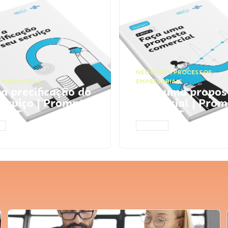
NEGÓCIOS
,
PROCESSOS
 FINANCEIRA
EMPRESARIAIS
 a precificação do
Faça uma propos
serviço | Prompts
comercial | Prom
tGPT
ChatGPT
AR
ACESSAR