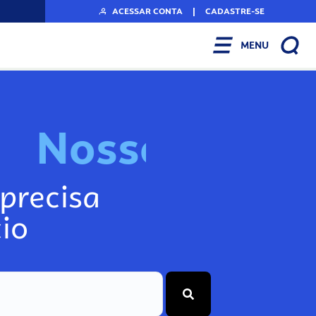
ACESSAR CONTA
|
CADASTRE-SE
MENU
N
o
s
s
o
s
I
n
f
o
g
precisa
io