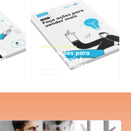
NEGÓCIOS
,
VENDAS
ta
Faça ações para
pts
vender mais |
Prompts ChatGPT
ACESSAR