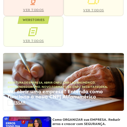
VER TODOS
VER TODOS
WEBSTORIES
VER TODOS
ABERTURA DE EMPRESA
,
ABRIR CNPJ
,
CNPJ ALFANUMÉRICO
,
EMPREENDEDORISMO
,
NOVO FORMATO DE CNPJ
,
RECEITA FEDERAL
Vai abrir uma empresa? Entenda como
funciona o novo CNPJ Alfanumérico
ACESSAR
Como ORGANIZAR sua EMPRESA. Reduzir
erros e crescer com SEGURANÇA.