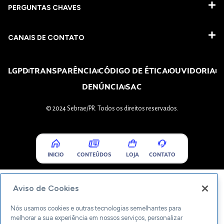
PERGUNTAS CHAVES​
CANAIS DE CONTATO
LGPD
TRANSPARÊNCIA
CÓDIGO DE ÉTICA
OUVIDORIA
DENÚNCIA
SAC
© 2024 Sebrae/PR. Todos os direitos reservados.
INICIO
CONTEÚDOS
LOJA
CONTATO
Aviso de Cookies
Nós usamos cookies e outras tecnologias semelhantes para
melhorar a sua experiência em nossos serviços, personalizar