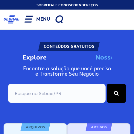
SOBRE
FALE CONOSCO
ENDEREÇOS
MENU
CONTEÚDOS GRATUITOS
Explore
N
o
s
s
o
s
A
n
Encontre a solução que você precisa
e Transforme Seu Negócio
ARQUIVOS
ARTIGOS