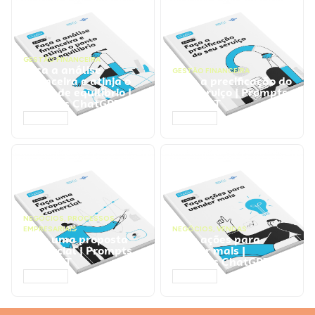
GESTÃO FINANCEIRA
Faça a análise
GESTÃO FINANCEIRA
financeira e atinja o
Faça a precificação do
ponto de equilíbrio |
seu serviço | Prompts
Prompts ChatGPT
ChatGPT
ACESSAR
ACESSAR
NEGÓCIOS
,
PROCESSOS
EMPRESARIAIS
NEGÓCIOS
,
VENDAS
Faça uma proposta
Faça ações para
comercial | Prompts
vender mais |
ChatGPT
Prompts ChatGPT
ACESSAR
ACESSAR