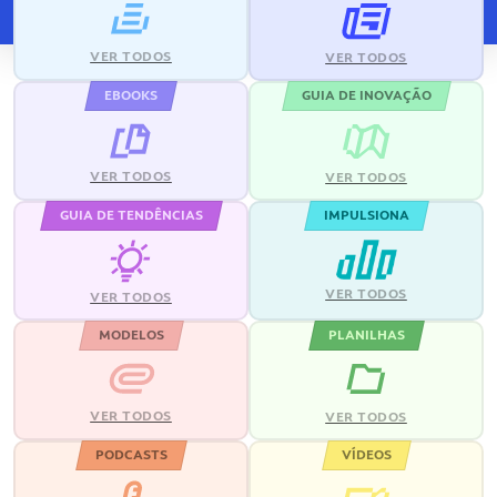
VER TODOS
VER TODOS
EBOOKS
GUIA DE INOVAÇÃO
VER TODOS
VER TODOS
GUIA DE TENDÊNCIAS
IMPULSIONA
VER TODOS
VER TODOS
MODELOS
PLANILHAS
VER TODOS
VER TODOS
PODCASTS
VÍDEOS