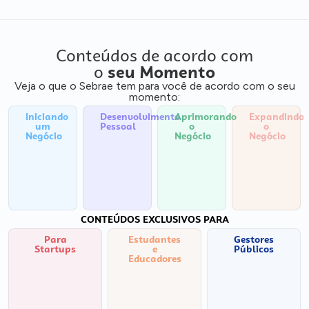
Conteúdos de acordo com
o
seu Momento
Veja o que o Sebrae tem para você de acordo com o seu
momento:
Iniciando
Desenvolvimento
Aprimorando
Expandindo
um
Pessoal
o
o
Negócio
Negócio
Negócio
CONTEÚDOS EXCLUSIVOS PARA
Para
Estudantes
Gestores
Startups
e
Públicos
Educadores