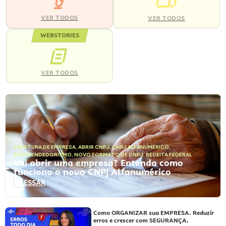
VER TODOS
VER TODOS
WEBSTORIES
VER TODOS
ABERTURA DE EMPRESA
,
ABRIR CNPJ
,
CNPJ ALFANUMÉRICO
,
EMPREENDEDORISMO
,
NOVO FORMATO DE CNPJ
,
RECEITA FEDERAL
Vai abrir uma empresa? Entenda como
funciona o novo CNPJ Alfanumérico
ACESSAR
Como ORGANIZAR sua EMPRESA. Reduzir
erros e crescer com SEGURANÇA.