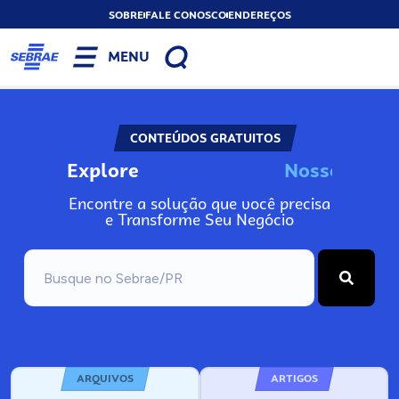
SOBRE
FALE CONOSCO
ENDEREÇOS
MENU
CONTEÚDOS GRATUITOS
Explore
N
o
s
s
o
s
I
n
f
Encontre a solução que você precisa
e Transforme Seu Negócio
ARQUIVOS
ARTIGOS