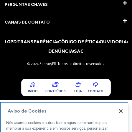
PERGUNTAS CHAVES​
CANAIS DE CONTATO
LGPD
TRANSPARÊNCIA
CÓDIGO DE ÉTICA
OUVIDORIA
DENÚNCIA
SAC
© 2024 Sebrae/PR. Todos os direitos reservados.
INICIO
CONTEÚDOS
LOJA
CONTATO
Aviso de Cookies
Nós usamos cookies e outras tecnologias semelhantes para
melhorar a sua experiência em nossos serviços, personalizar