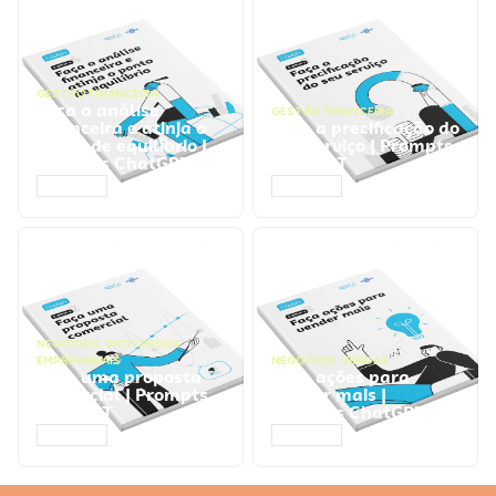
GESTÃO FINANCEIRA
Faça a análise
GESTÃO FINANCEIRA
financeira e atinja o
Faça a precificação do
ponto de equilíbrio |
seu serviço | Prompts
Prompts ChatGPT
ChatGPT
ACESSAR
ACESSAR
NEGÓCIOS
,
PROCESSOS
EMPRESARIAIS
NEGÓCIOS
,
VENDAS
Faça uma proposta
Faça ações para
comercial | Prompts
vender mais |
ChatGPT
Prompts ChatGPT
ACESSAR
ACESSAR