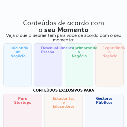
Conteúdos de acordo com
o
seu Momento
Veja o que o Sebrae tem para você de acordo com o seu
momento:
Iniciando
Desenvolvimento
Aprimorando
Expandindo
um
Pessoal
o
o
Negócio
Negócio
Negócio
CONTEÚDOS EXCLUSIVOS PARA
Para
Estudantes
Gestores
Startups
e
Públicos
Educadores