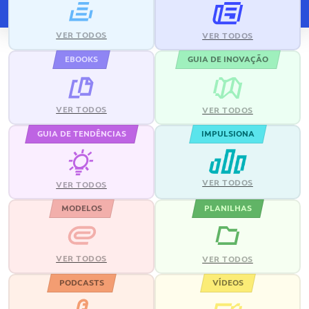
VER TODOS
VER TODOS
EBOOKS
GUIA DE INOVAÇÃO
VER TODOS
VER TODOS
GUIA DE TENDÊNCIAS
IMPULSIONA
VER TODOS
VER TODOS
MODELOS
PLANILHAS
VER TODOS
VER TODOS
PODCASTS
VÍDEOS