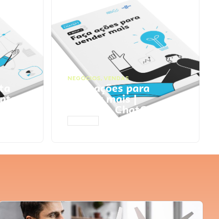
NEGÓCIOS
,
VENDAS
ta
Faça ações para
pts
vender mais |
Prompts ChatGPT
ACESSAR