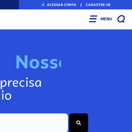
ACESSAR CONTA
|
CADASTRE-SE
MENU
N
o
s
s
o
s
I
n
f
o
g
precisa
io