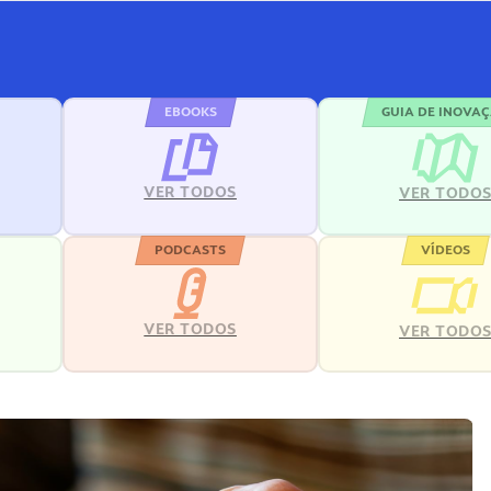
EBOOKS
GUIA DE INOVA
VER TODOS
VER TODO
PODCASTS
VÍDEOS
VER TODOS
VER TODO