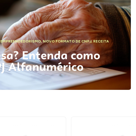
,
EMPREENDEDORISMO
,
NOVO FORMATO DE CNPJ
,
RECEITA
esa? Entenda como
PJ Alfanumérico