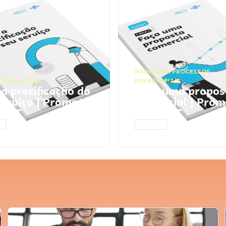
NEGÓCIOS
,
PROCESSOS
 FINANCEIRA
EMPRESARIAIS
 a precificação do
Faça uma propos
serviço | Prompts
comercial | Prom
tGPT
ChatGPT
AR
ACESSAR