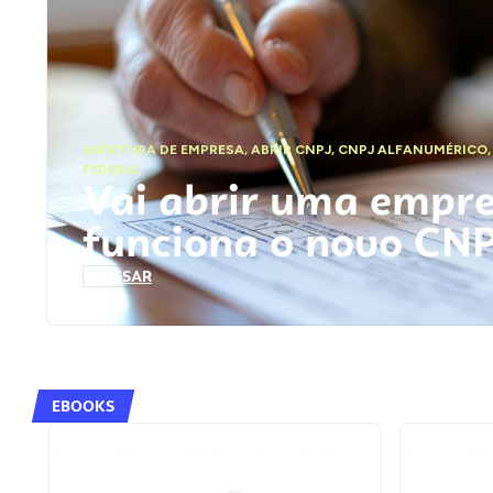
ABERTURA DE EMPRESA
,
ABRIR CNPJ
,
CNPJ ALFANUMÉRICO
FEDERAL
Vai abrir uma empr
funciona o novo CN
ACESSAR
EBOOKS