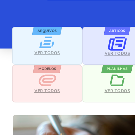
ARQUIVOS
ARTIGOS
VER TODOS
VER TODOS
MODELOS
PLANILHAS
VER TODOS
VER TODOS