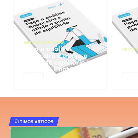
GESTÃO FINANCEIRA
Faça a análise
GESTÃO
financeira e atinja o
Faça
ponto de equilíbrio |
seu 
Prompts ChatGPT
Cha
ACESSAR
ACESS
ÚLTIMOS ARTIGOS