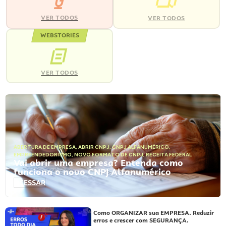
VER TODOS
VER TODOS
WEBSTORIES
VER TODOS
ABERTURA DE EMPRESA
,
ABRIR CNPJ
,
CNPJ ALFANUMÉRICO
,
EMPREENDEDORISMO
,
NOVO FORMATO DE CNPJ
,
RECEITA FEDERAL
Vai abrir uma empresa? Entenda como
funciona o novo CNPJ Alfanumérico
ACESSAR
Como ORGANIZAR sua EMPRESA. Reduzir
erros e crescer com SEGURANÇA.