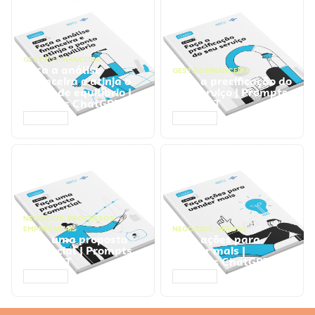
GESTÃO FINANCEIRA
Faça a análise
GESTÃO FINANCEIRA
financeira e atinja o
Faça a precificação do
ponto de equilíbrio |
seu serviço | Prompts
Prompts ChatGPT
ChatGPT
ACESSAR
ACESSAR
NEGÓCIOS
,
PROCESSOS
EMPRESARIAIS
NEGÓCIOS
,
VENDAS
Faça uma proposta
Faça ações para
comercial | Prompts
vender mais |
ChatGPT
Prompts ChatGPT
ACESSAR
ACESSAR