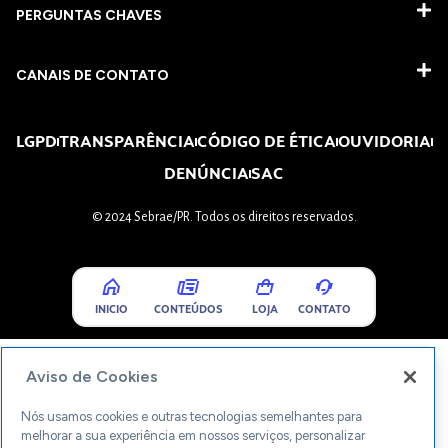
PERGUNTAS CHAVES​
CANAIS DE CONTATO
LGPD
TRANSPARÊNCIA
CÓDIGO DE ÉTICA
OUVIDORIA
DENÚNCIA
SAC
© 2024 Sebrae/PR. Todos os direitos reservados.
INICIO
CONTEÚDOS
LOJA
CONTATO
Aviso de Cookies
Nós usamos cookies e outras tecnologias semelhantes para
melhorar a sua experiência em nossos serviços, personalizar