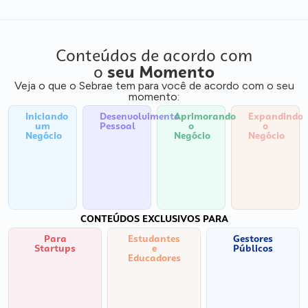
Conteúdos de acordo com
o
seu Momento
Veja o que o Sebrae tem para você de acordo com o seu
momento:
Iniciando
Desenvolvimento
Aprimorando
Expandindo
um
Pessoal
o
o
Negócio
Negócio
Negócio
CONTEÚDOS EXCLUSIVOS PARA
Para
Estudantes
Gestores
Startups
e
Públicos
Educadores