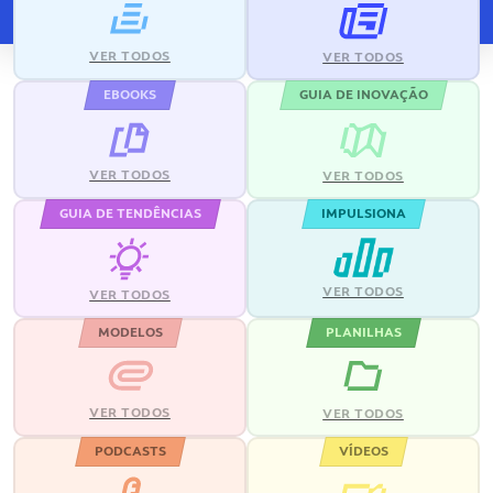
VER TODOS
VER TODOS
EBOOKS
GUIA DE INOVAÇÃO
VER TODOS
VER TODOS
GUIA DE TENDÊNCIAS
IMPULSIONA
VER TODOS
VER TODOS
MODELOS
PLANILHAS
VER TODOS
VER TODOS
PODCASTS
VÍDEOS