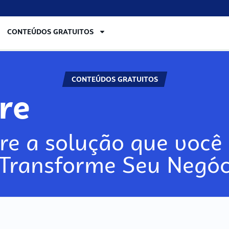
CONTEÚDOS GRATUITOS
CONTEÚDOS GRATUITOS
lore
re a solução que você 
 Transforme Seu Negóc