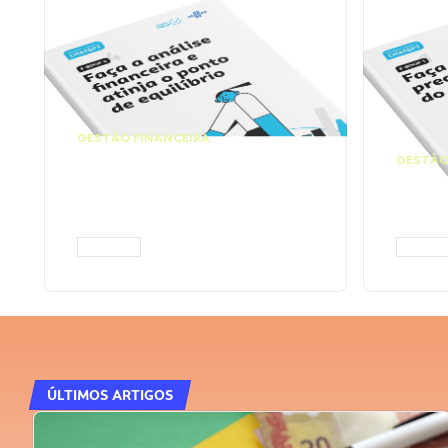
GESTÃO FINANCEIRA
Faça a análise
GESTÃO
financeira e atinja o
Faça
ponto de equilíbrio |
seu 
Prompts ChatGPT
Cha
ACESSAR
ACESS
ÚLTIMOS ARTIGOS