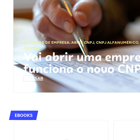
ABERTURA DE EMPRESA
,
ABRIR CNPJ
,
CNPJ ALFANUMÉRICO
FEDERAL
Vai abrir uma empr
funciona o novo CN
ACESSAR
EBOOKS