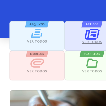
ARQUIVOS
ARTIGOS
VER TODOS
VER TODOS
MODELOS
PLANILHAS
VER TODOS
VER TODOS