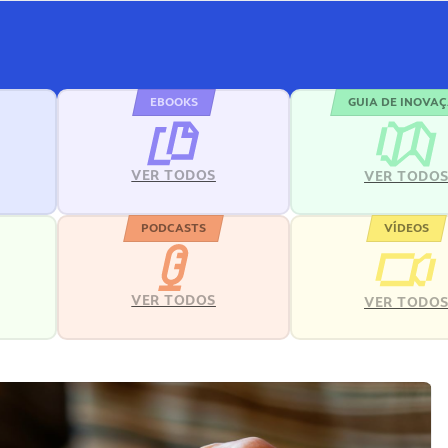
EBOOKS
GUIA DE INOVA
VER TODOS
VER TODO
PODCASTS
VÍDEOS
VER TODOS
VER TODO