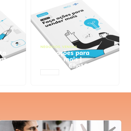
NEGÓCIOS
,
VENDAS
ta
Faça ações para
pts
vender mais |
Prompts ChatGPT
ACESSAR