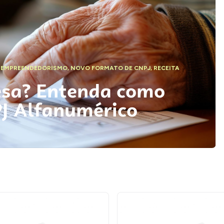
,
EMPREENDEDORISMO
,
NOVO FORMATO DE CNPJ
,
RECEITA
esa? Entenda como
PJ Alfanumérico