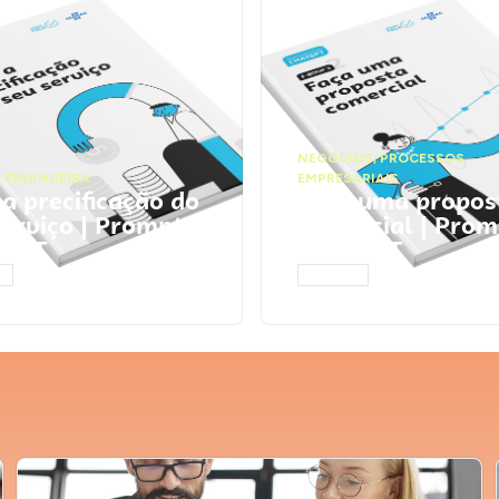
NEGÓCIOS
,
PROCESSOS
 FINANCEIRA
EMPRESARIAIS
 a precificação do
Faça uma propos
serviço | Prompts
comercial | Prom
tGPT
ChatGPT
AR
ACESSAR