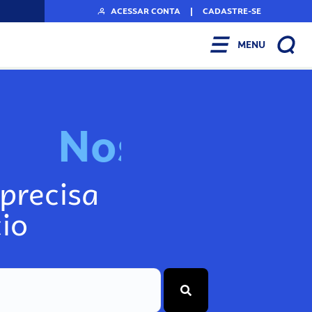
ACESSAR CONTA
|
CADASTRE-SE
MENU
N
o
s
s
o
s
A
r
precisa
io