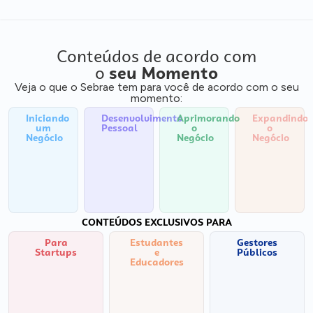
Conteúdos de acordo com
o
seu Momento
Veja o que o Sebrae tem para você de acordo com o seu
momento:
Iniciando
Desenvolvimento
Aprimorando
Expandindo
um
Pessoal
o
o
Negócio
Negócio
Negócio
CONTEÚDOS EXCLUSIVOS PARA
Para
Estudantes
Gestores
Startups
e
Públicos
Educadores