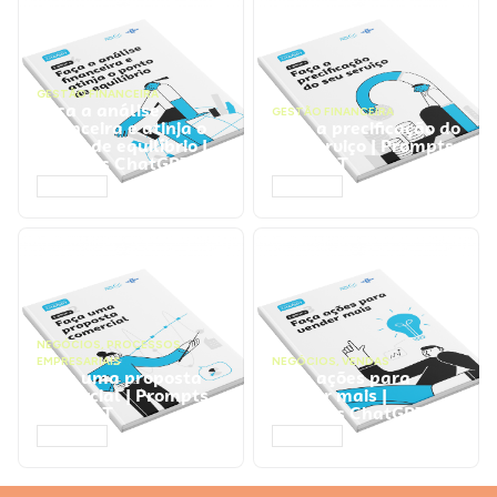
GESTÃO FINANCEIRA
Faça a análise
GESTÃO FINANCEIRA
financeira e atinja o
Faça a precificação do
ponto de equilíbrio |
seu serviço | Prompts
Prompts ChatGPT
ChatGPT
ACESSAR
ACESSAR
NEGÓCIOS
,
PROCESSOS
EMPRESARIAIS
NEGÓCIOS
,
VENDAS
Faça uma proposta
Faça ações para
comercial | Prompts
vender mais |
ChatGPT
Prompts ChatGPT
ACESSAR
ACESSAR