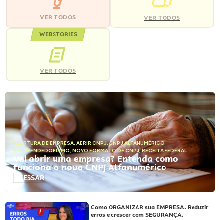
VER TODOS
VER TODOS
WEBSTORIES
VER TODOS
ABERTURA DE EMPRESA
,
ABRIR CNPJ
,
CNPJ ALFANUMÉRICO
,
EMPREENDEDORISMO
,
NOVO FORMATO DE CNPJ
,
RECEITA FEDERAL
Vai abrir uma empresa? Entenda como
funciona o novo CNPJ Alfanumérico
ACESSAR
Como ORGANIZAR sua EMPRESA. Reduzir
erros e crescer com SEGURANÇA.