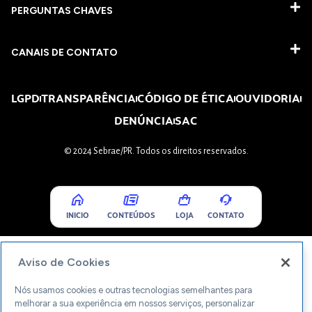
PERGUNTAS CHAVES​
CANAIS DE CONTATO
LGPD
TRANSPARÊNCIA
CÓDIGO DE ÉTICA
OUVIDORIA
DENÚNCIA
SAC
© 2024 Sebrae/PR. Todos os direitos reservados.
INICIO
CONTEÚDOS
LOJA
CONTATO
Aviso de Cookies
Nós usamos cookies e outras tecnologias semelhantes para
melhorar a sua experiência em nossos serviços, personalizar