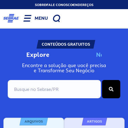
SOBRE
FALE CONOSCO
ENDEREÇOS
MENU
CONTEÚDOS GRATUITOS
Explore
N
o
s
s
o
s
P
o
Encontre a solução que você precisa
e Transforme Seu Negócio
ARQUIVOS
ARTIGOS