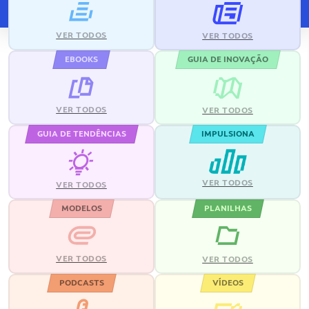
VER TODOS
VER TODOS
EBOOKS
GUIA DE INOVAÇÃO
VER TODOS
VER TODOS
GUIA DE TENDÊNCIAS
IMPULSIONA
VER TODOS
VER TODOS
MODELOS
PLANILHAS
VER TODOS
VER TODOS
PODCASTS
VÍDEOS