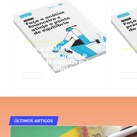
GESTÃO FINANCEIRA
Faça a análise
GESTÃO
financeira e atinja o
Faça
ponto de equilíbrio |
seu 
Prompts ChatGPT
Cha
ACESSAR
ACESS
ÚLTIMOS ARTIGOS