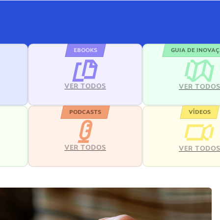
EBOOKS
GUIA DE INOVA
VER TODOS
VER TODO
PODCASTS
VÍDEOS
VER TODOS
VER TODO