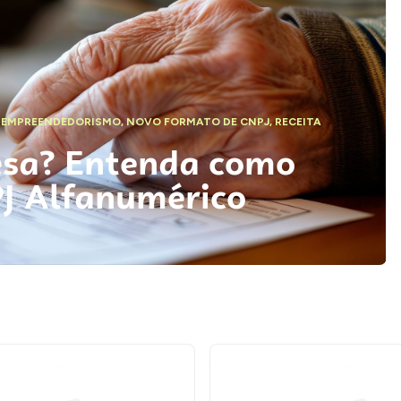
,
EMPREENDEDORISMO
,
NOVO FORMATO DE CNPJ
,
RECEITA
esa? Entenda como
PJ Alfanumérico