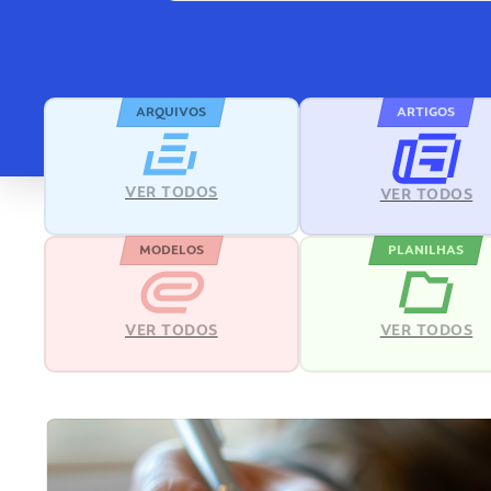
ARQUIVOS
ARTIGOS
VER TODOS
VER TODOS
MODELOS
PLANILHAS
VER TODOS
VER TODOS