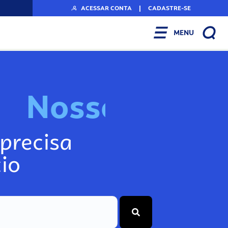
ACESSAR CONTA
|
CADASTRE-SE
MENU
N
o
s
s
o
s
I
n
f
o
g
precisa
io