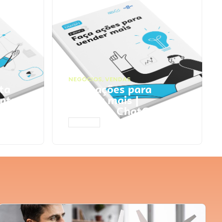
NEGÓCIOS
,
VENDAS
ta
Faça ações para
pts
vender mais |
Prompts ChatGPT
ACESSAR