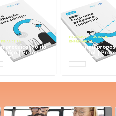
NEGÓCIOS
,
PROCESSOS
 FINANCEIRA
EMPRESARIAIS
 a precificação do
Faça uma propos
serviço | Prompts
comercial | Prom
tGPT
ChatGPT
AR
ACESSAR