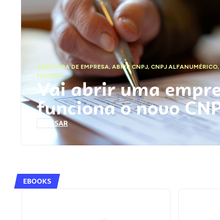
ABERTURA DE EMPRESA
,
ABRIR CNPJ
,
CNPJ ALFANUMÉRICO
FEDERAL
Vai abrir uma empr
funciona o novo CN
ACESSAR
EBOOKS