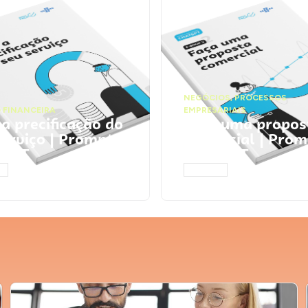
NEGÓCIOS
,
PROCESSOS
 FINANCEIRA
EMPRESARIAIS
 a precificação do
Faça uma propos
serviço | Prompts
comercial | Prom
tGPT
ChatGPT
AR
ACESSAR