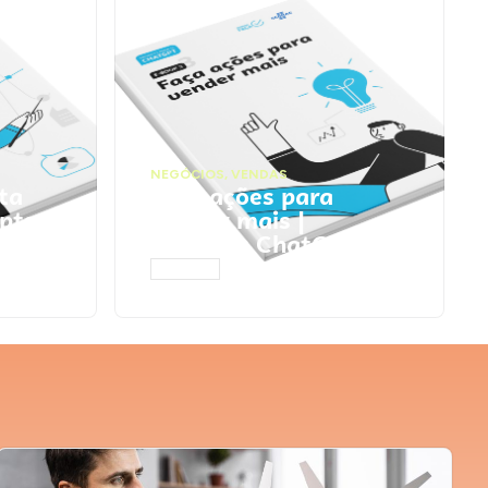
NEGÓCIOS
,
VENDAS
ta
Faça ações para
pts
vender mais |
Prompts ChatGPT
ACESSAR