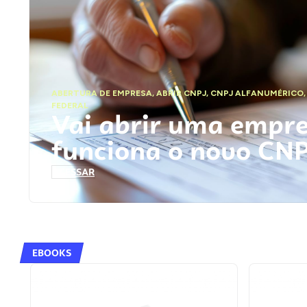
ABERTURA DE EMPRESA
,
ABRIR CNPJ
,
CNPJ ALFANUMÉRICO
FEDERAL
Vai abrir uma empr
funciona o novo CN
ACESSAR
EBOOKS