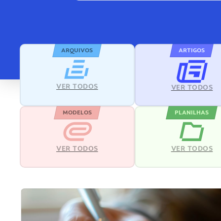
ARQUIVOS
ARTIGOS
VER TODOS
VER TODOS
MODELOS
PLANILHAS
VER TODOS
VER TODOS