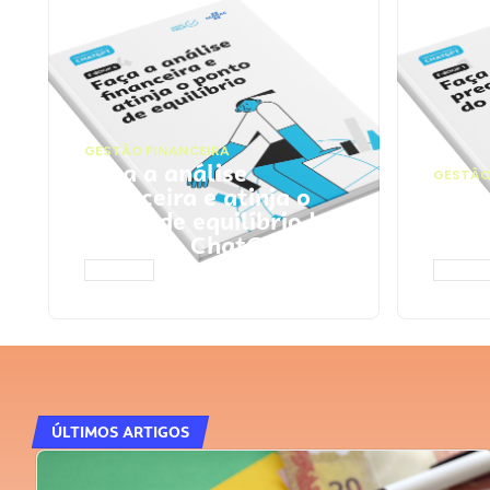
GESTÃO FINANCEIRA
Faça a análise
GESTÃO
financeira e atinja o
Faça
ponto de equilíbrio |
seu 
Prompts ChatGPT
Cha
ACESSAR
ACESS
ÚLTIMOS ARTIGOS