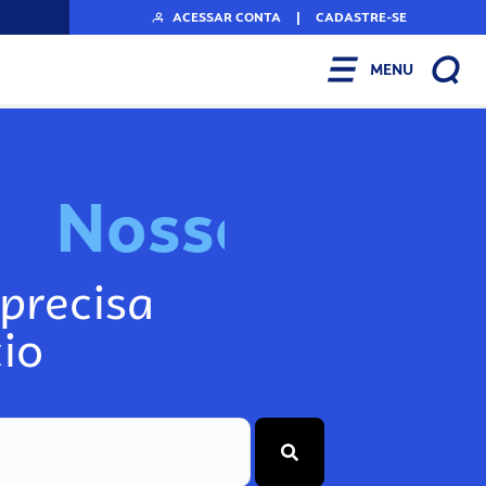
ACESSAR CONTA
|
CADASTRE-SE
MENU
N
o
s
s
o
s
I
n
f
o
g
precisa
io