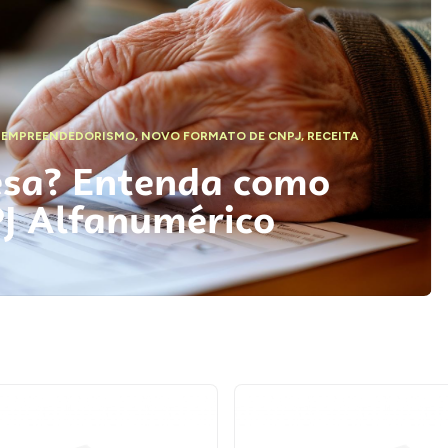
,
EMPREENDEDORISMO
,
NOVO FORMATO DE CNPJ
,
RECEITA
esa? Entenda como
PJ Alfanumérico