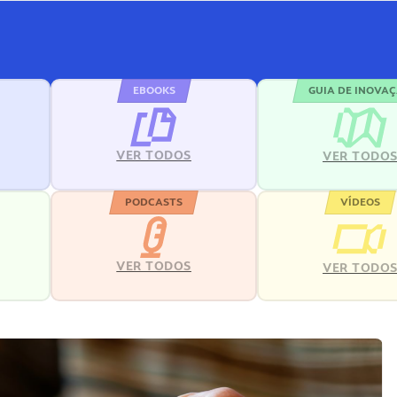
EBOOKS
GUIA DE INOVA
VER TODOS
VER TODO
PODCASTS
VÍDEOS
VER TODOS
VER TODO