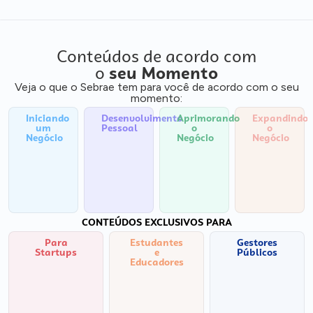
Conteúdos de acordo com
o
seu Momento
Veja o que o Sebrae tem para você de acordo com o seu
momento:
Iniciando
Desenvolvimento
Aprimorando
Expandindo
um
Pessoal
o
o
Negócio
Negócio
Negócio
CONTEÚDOS EXCLUSIVOS PARA
Para
Estudantes
Gestores
Startups
e
Públicos
Educadores