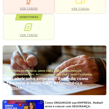
VER TODOS
VER TODOS
WEBSTORIES
VER TODOS
ABERTURA DE EMPRESA
,
ABRIR CNPJ
,
CNPJ ALFANUMÉRICO
,
EMPREENDEDORISMO
,
NOVO FORMATO DE CNPJ
,
RECEITA FEDERAL
Vai abrir uma empresa? Entenda como
funciona o novo CNPJ Alfanumérico
ACESSAR
Como ORGANIZAR sua EMPRESA. Reduzir
erros e crescer com SEGURANÇA.