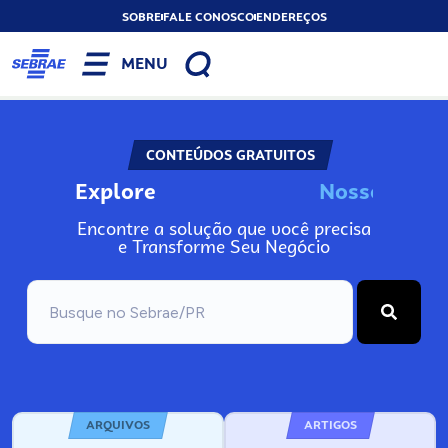
SOBRE
FALE CONOSCO
ENDEREÇOS
MENU
CONTEÚDOS GRATUITOS
Explore
s
s
o
s
I
n
N
o
o
N
Encontre a solução que você precisa
e Transforme Seu Negócio
ARQUIVOS
ARTIGOS