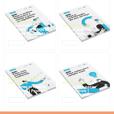
GESTÃO FINANCEIRA
Faça a análise
GESTÃO FINANCEIRA
financeira e atinja o
Faça a precificação do
ponto de equilíbrio |
seu serviço | Prompts
Prompts ChatGPT
ChatGPT
ACESSAR
ACESSAR
NEGÓCIOS
,
PROCESSOS
EMPRESARIAIS
NEGÓCIOS
,
VENDAS
Faça uma proposta
Faça ações para
comercial | Prompts
vender mais |
ChatGPT
Prompts ChatGPT
ACESSAR
ACESSAR