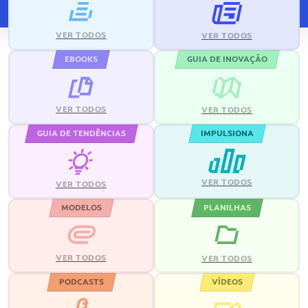
VER TODOS
VER TODOS
EBOOKS
GUIA DE INOVAÇÃO
VER TODOS
VER TODOS
GUIA DE TENDÊNCIAS
IMPULSIONA
VER TODOS
VER TODOS
MODELOS
PLANILHAS
VER TODOS
VER TODOS
PODCASTS
VÍDEOS