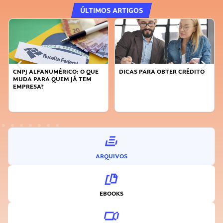
ÚLTIMOS ARTIGOS
CNPJ ALFANUMÉRICO: O QUE
DICAS PARA OBTER CRÉDITO
FA
MUDA PARA QUEM JÁ TEM
SU
EMPRESA?
I
ARQUIVOS
EBOOKS