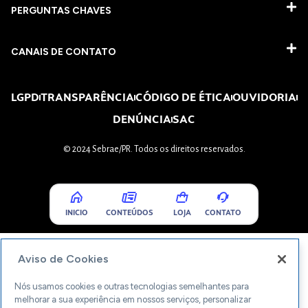
PERGUNTAS CHAVES​
CANAIS DE CONTATO
LGPD
TRANSPARÊNCIA
CÓDIGO DE ÉTICA
OUVIDORIA
DENÚNCIA
SAC
© 2024 Sebrae/PR. Todos os direitos reservados.
INICIO
CONTEÚDOS
LOJA
CONTATO
Aviso de Cookies
Nós usamos cookies e outras tecnologias semelhantes para
melhorar a sua experiência em nossos serviços, personalizar