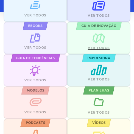
VER TODOS
VER TODOS
EBOOKS
GUIA DE INOVAÇÃO
VER TODOS
VER TODOS
GUIA DE TENDÊNCIAS
IMPULSIONA
VER TODOS
VER TODOS
MODELOS
PLANILHAS
VER TODOS
VER TODOS
PODCASTS
VÍDEOS