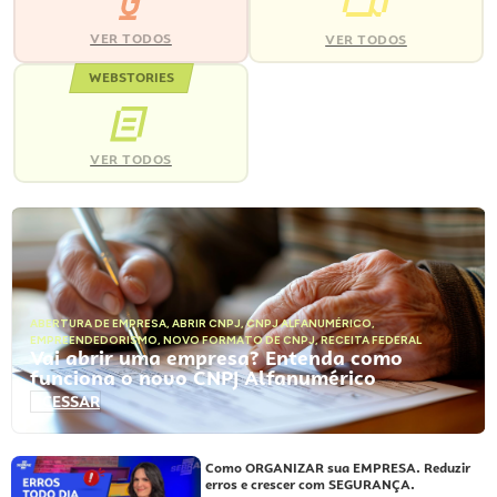
VER TODOS
VER TODOS
WEBSTORIES
VER TODOS
ABERTURA DE EMPRESA
,
ABRIR CNPJ
,
CNPJ ALFANUMÉRICO
,
EMPREENDEDORISMO
,
NOVO FORMATO DE CNPJ
,
RECEITA FEDERAL
Vai abrir uma empresa? Entenda como
funciona o novo CNPJ Alfanumérico
ACESSAR
Como ORGANIZAR sua EMPRESA. Reduzir
erros e crescer com SEGURANÇA.