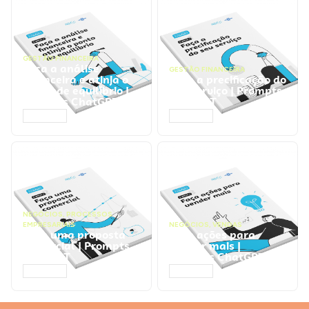
GESTÃO FINANCEIRA
Faça a análise
GESTÃO FINANCEIRA
financeira e atinja o
Faça a precificação do
ponto de equilíbrio |
seu serviço | Prompts
Prompts ChatGPT
ChatGPT
ACESSAR
ACESSAR
NEGÓCIOS
,
PROCESSOS
EMPRESARIAIS
NEGÓCIOS
,
VENDAS
Faça uma proposta
Faça ações para
comercial | Prompts
vender mais |
ChatGPT
Prompts ChatGPT
ACESSAR
ACESSAR