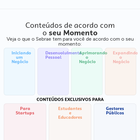
Conteúdos de acordo com
o
seu Momento
Veja o que o Sebrae tem para você de acordo com o seu
momento:
Iniciando
Desenvolvimento
Aprimorando
Expandindo
um
Pessoal
o
o
Negócio
Negócio
Negócio
CONTEÚDOS EXCLUSIVOS PARA
Para
Estudantes
Gestores
Startups
e
Públicos
Educadores