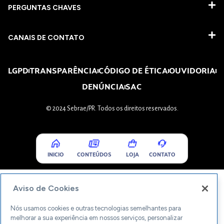
PERGUNTAS CHAVES​
CANAIS DE CONTATO
LGPD
TRANSPARÊNCIA
CÓDIGO DE ÉTICA
OUVIDORIA
DENÚNCIA
SAC
© 2024 Sebrae/PR. Todos os direitos reservados.
INICIO
CONTEÚDOS
LOJA
CONTATO
Aviso de Cookies
Nós usamos cookies e outras tecnologias semelhantes para
melhorar a sua experiência em nossos serviços, personalizar