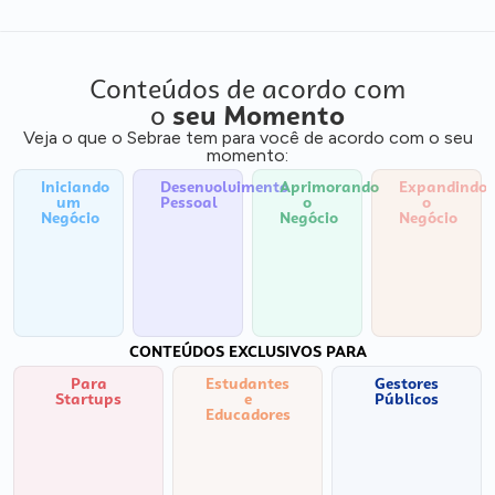
Conteúdos de acordo com
o
seu Momento
Veja o que o Sebrae tem para você de acordo com o seu
momento:
Iniciando
Desenvolvimento
Aprimorando
Expandindo
um
Pessoal
o
o
Negócio
Negócio
Negócio
CONTEÚDOS EXCLUSIVOS PARA
Para
Estudantes
Gestores
Startups
e
Públicos
Educadores