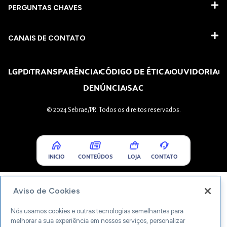
PERGUNTAS CHAVES​
CANAIS DE CONTATO
LGPD
TRANSPARÊNCIA
CÓDIGO DE ÉTICA
OUVIDORIA
DENÚNCIA
SAC
© 2024 Sebrae/PR. Todos os direitos reservados.
INICIO
CONTEÚDOS
LOJA
CONTATO
Aviso de Cookies
Nós usamos cookies e outras tecnologias semelhantes para
melhorar a sua experiência em nossos serviços, personalizar