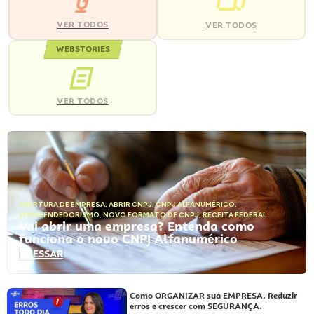
VER TODOS
VER TODOS
WEBSTORIES
VER TODOS
ABERTURA DE EMPRESA
,
ABRIR CNPJ
,
CNPJ ALFANUMÉRICO
,
EMPREENDEDORISMO
,
NOVO FORMATO DE CNPJ
,
RECEITA FEDERAL
Vai abrir uma empresa? Entenda como
funciona o novo CNPJ Alfanumérico
ACESSAR
Como ORGANIZAR sua EMPRESA. Reduzir
erros e crescer com SEGURANÇA.