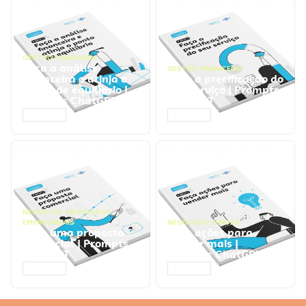
GESTÃO FINANCEIRA
Faça a análise
GESTÃO FINANCEIRA
financeira e atinja o
Faça a precificação do
ponto de equilíbrio |
seu serviço | Prompts
Prompts ChatGPT
ChatGPT
ACESSAR
ACESSAR
NEGÓCIOS
,
PROCESSOS
EMPRESARIAIS
NEGÓCIOS
,
VENDAS
Faça uma proposta
Faça ações para
comercial | Prompts
vender mais |
ChatGPT
Prompts ChatGPT
ACESSAR
ACESSAR