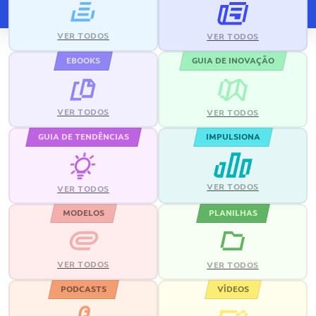
VER TODOS
VER TODOS
EBOOKS
GUIA DE INOVAÇÃO
VER TODOS
VER TODOS
GUIA DE TENDÊNCIAS
IMPULSIONA
VER TODOS
VER TODOS
MODELOS
PLANILHAS
VER TODOS
VER TODOS
PODCASTS
VÍDEOS