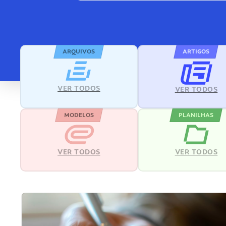
ARQUIVOS
ARTIGOS
VER TODOS
VER TODOS
MODELOS
PLANILHAS
VER TODOS
VER TODOS