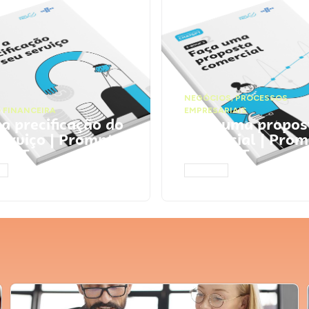
NEGÓCIOS
,
PROCESSOS
 FINANCEIRA
EMPRESARIAIS
 a precificação do
Faça uma propos
serviço | Prompts
comercial | Prom
tGPT
ChatGPT
AR
ACESSAR