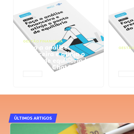
GESTÃO FINANCEIRA
Faça a análise
GESTÃO
financeira e atinja o
Faça
ponto de equilíbrio |
seu 
Prompts ChatGPT
Cha
ACESSAR
ACESS
ÚLTIMOS ARTIGOS