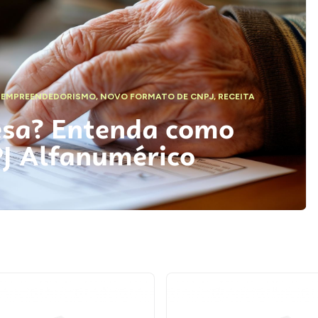
,
EMPREENDEDORISMO
,
NOVO FORMATO DE CNPJ
,
RECEITA
esa? Entenda como
PJ Alfanumérico