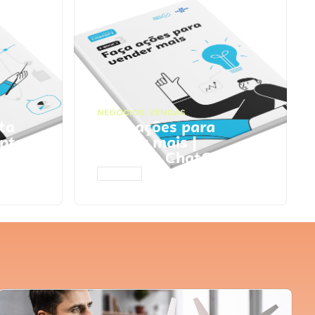
NEGÓCIOS
,
VENDAS
ta
Faça ações para
pts
vender mais |
Prompts ChatGPT
ACESSAR