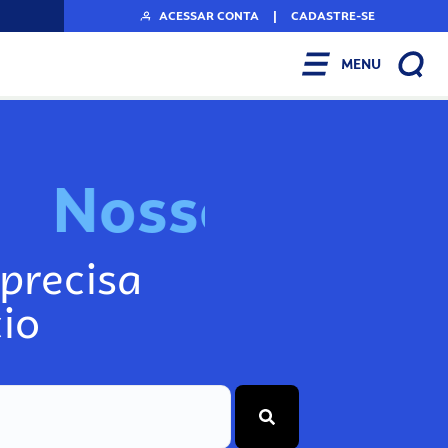
ACESSAR CONTA
|
CADASTRE-SE
MENU
N
o
s
s
o
s
A
r
precisa
io