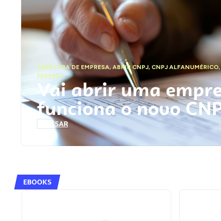
ABERTURA DE EMPRESA
,
ABRIR CNPJ
,
CNPJ ALFANUMÉRICO
FEDERAL
Vai abrir uma empr
funciona o novo CN
ACESSAR
EBOOKS