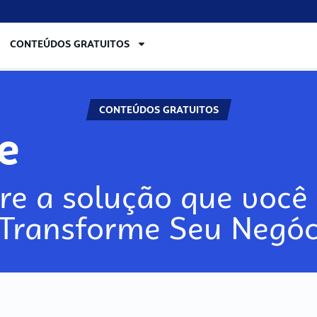
CONTEÚDOS GRATUITOS
CONTEÚDOS GRATUITOS
lore
re a solução que você 
 Transforme Seu Negóc