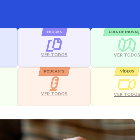
EBOOKS
GUIA DE INOVA
VER TODOS
VER TODO
PODCASTS
VÍDEOS
VER TODOS
VER TODO