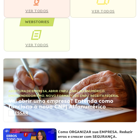
VER TODOS
VER TODOS
WEBSTORIES
VER TODOS
ABERTURA DE EMPRESA
,
ABRIR CNPJ
,
CNPJ ALFANUMÉRICO
,
EMPREENDEDORISMO
,
NOVO FORMATO DE CNPJ
,
RECEITA FEDERAL
Vai abrir uma empresa? Entenda como
funciona o novo CNPJ Alfanumérico
ACESSAR
Como ORGANIZAR sua EMPRESA. Reduzir
erros e crescer com SEGURANÇA.