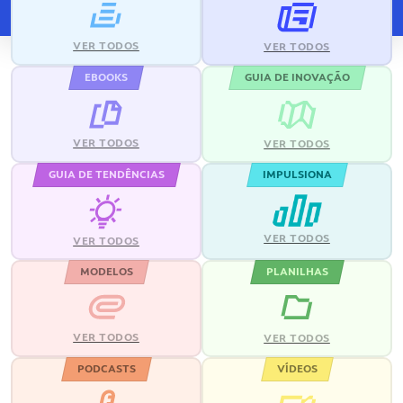
VER TODOS
VER TODOS
EBOOKS
GUIA DE INOVAÇÃO
VER TODOS
VER TODOS
GUIA DE TENDÊNCIAS
IMPULSIONA
VER TODOS
VER TODOS
MODELOS
PLANILHAS
VER TODOS
VER TODOS
PODCASTS
VÍDEOS