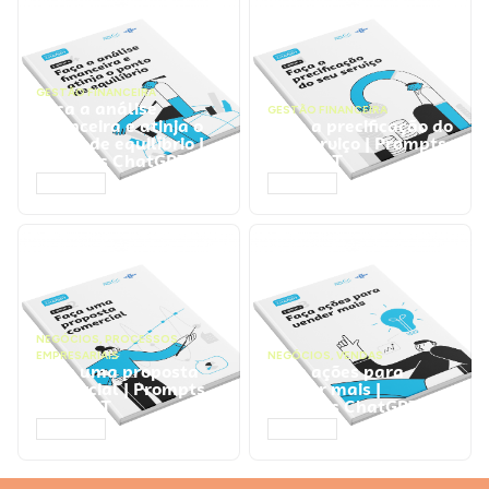
GESTÃO FINANCEIRA
Faça a análise
GESTÃO FINANCEIRA
financeira e atinja o
Faça a precificação do
ponto de equilíbrio |
seu serviço | Prompts
Prompts ChatGPT
ChatGPT
ACESSAR
ACESSAR
NEGÓCIOS
,
PROCESSOS
EMPRESARIAIS
NEGÓCIOS
,
VENDAS
Faça uma proposta
Faça ações para
comercial | Prompts
vender mais |
ChatGPT
Prompts ChatGPT
ACESSAR
ACESSAR