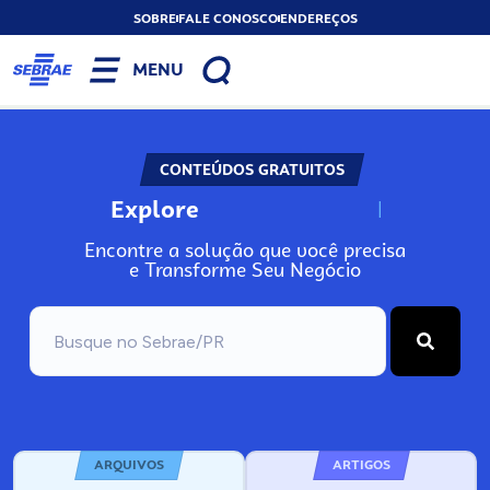
SOBRE
FALE CONOSCO
ENDEREÇOS
MENU
CONTEÚDOS GRATUITOS
Explore
N
o
s
s
o
s
A
Encontre a solução que você precisa
e Transforme Seu Negócio
ARQUIVOS
ARTIGOS