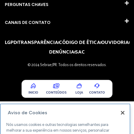
PERGUNTAS CHAVES​
CANAIS DE CONTATO
LGPD
TRANSPARÊNCIA
CÓDIGO DE ÉTICA
OUVIDORIA
DENÚNCIA
SAC
© 2024 Sebrae/PR. Todos os direitos reservados.
INICIO
CONTEÚDOS
LOJA
CONTATO
Aviso de Cookies
Nós usamos cookies e outras tecnologias semelhantes para
melhorar a sua experiência em nossos serviços, personalizar