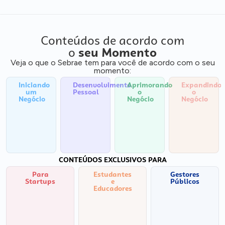
Conteúdos de acordo com
o
seu Momento
Veja o que o Sebrae tem para você de acordo com o seu
momento:
Iniciando
Desenvolvimento
Aprimorando
Expandindo
um
Pessoal
o
o
Negócio
Negócio
Negócio
CONTEÚDOS EXCLUSIVOS PARA
Para
Estudantes
Gestores
Startups
e
Públicos
Educadores