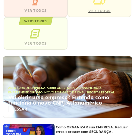
VER TODOS
VER TODOS
WEBSTORIES
VER TODOS
ABERTURA DE EMPRESA
,
ABRIR CNPJ
,
CNPJ ALFANUMÉRICO
,
EMPREENDEDORISMO
,
NOVO FORMATO DE CNPJ
,
RECEITA FEDERAL
Vai abrir uma empresa? Entenda como
funciona o novo CNPJ Alfanumérico
ACESSAR
Como ORGANIZAR sua EMPRESA. Reduzir
erros e crescer com SEGURANÇA.