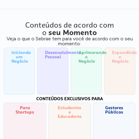
Conteúdos de acordo com
o
seu Momento
Veja o que o Sebrae tem para você de acordo com o seu
momento:
Iniciando
Desenvolvimento
Aprimorando
Expandindo
um
Pessoal
o
o
Negócio
Negócio
Negócio
CONTEÚDOS EXCLUSIVOS PARA
Para
Estudantes
Gestores
Startups
e
Públicos
Educadores