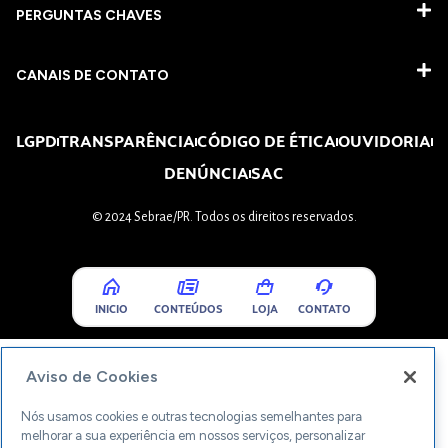
PERGUNTAS CHAVES​
CANAIS DE CONTATO
LGPD
TRANSPARÊNCIA
CÓDIGO DE ÉTICA
OUVIDORIA
DENÚNCIA
SAC
© 2024 Sebrae/PR. Todos os direitos reservados.
INICIO
CONTEÚDOS
LOJA
CONTATO
Aviso de Cookies
Nós usamos cookies e outras tecnologias semelhantes para
melhorar a sua experiência em nossos serviços, personalizar