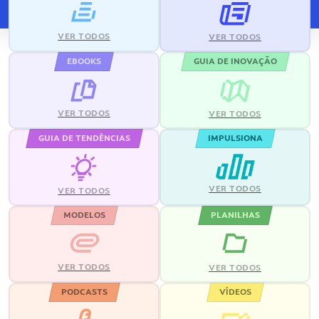
VER TODOS
VER TODOS
EBOOKS
GUIA DE INOVAÇÃO
VER TODOS
VER TODOS
GUIA DE TENDÊNCIAS
IMPULSIONA
VER TODOS
VER TODOS
MODELOS
PLANILHAS
VER TODOS
VER TODOS
PODCASTS
VÍDEOS