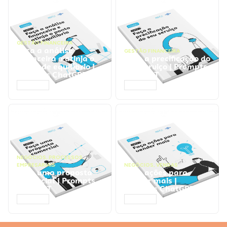
GESTÃO FINANCEIRA
Faça a análise
GESTÃO FINANCEIRA
financeira e atinja o
Faça a precificação do
ponto de equilíbrio |
seu serviço | Prompts
Prompts ChatGPT
ChatGPT
ACESSAR
ACESSAR
NEGÓCIOS
,
PROCESSOS
EMPRESARIAIS
NEGÓCIOS
,
VENDAS
Faça uma proposta
Faça ações para
comercial | Prompts
vender mais |
ChatGPT
Prompts ChatGPT
ACESSAR
ACESSAR