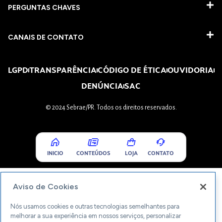
PERGUNTAS CHAVES​
CANAIS DE CONTATO
LGPD
TRANSPARÊNCIA
CÓDIGO DE ÉTICA
OUVIDORIA
DENÚNCIA
SAC
© 2024 Sebrae/PR. Todos os direitos reservados.
INICIO
CONTEÚDOS
LOJA
CONTATO
Aviso de Cookies
Nós usamos cookies e outras tecnologias semelhantes para
melhorar a sua experiência em nossos serviços, personalizar