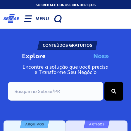
SOBRE
FALE CONOSCO
ENDEREÇOS
MENU
CONTEÚDOS GRATUITOS
Explore
N
o
s
s
o
s
I
n
f
o
Encontre a solução que você precisa
e Transforme Seu Negócio
ARQUIVOS
ARTIGOS