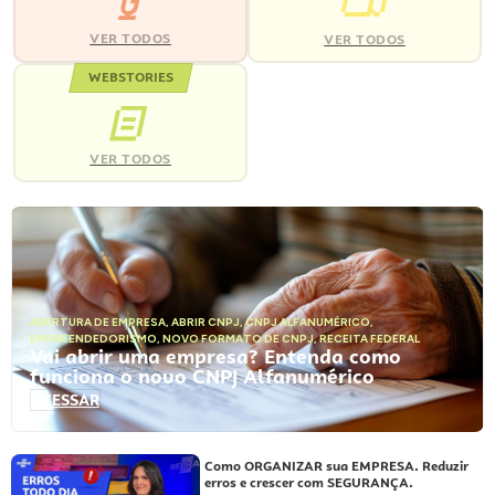
VER TODOS
VER TODOS
WEBSTORIES
VER TODOS
ABERTURA DE EMPRESA
,
ABRIR CNPJ
,
CNPJ ALFANUMÉRICO
,
EMPREENDEDORISMO
,
NOVO FORMATO DE CNPJ
,
RECEITA FEDERAL
Vai abrir uma empresa? Entenda como
funciona o novo CNPJ Alfanumérico
ACESSAR
Como ORGANIZAR sua EMPRESA. Reduzir
erros e crescer com SEGURANÇA.