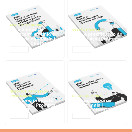
GESTÃO FINANCEIRA
Faça a análise
GESTÃO FINANCEIRA
financeira e atinja o
Faça a precificação do
ponto de equilíbrio |
seu serviço | Prompts
Prompts ChatGPT
ChatGPT
ACESSAR
ACESSAR
NEGÓCIOS
,
PROCESSOS
EMPRESARIAIS
NEGÓCIOS
,
VENDAS
Faça uma proposta
Faça ações para
comercial | Prompts
vender mais |
ChatGPT
Prompts ChatGPT
ACESSAR
ACESSAR