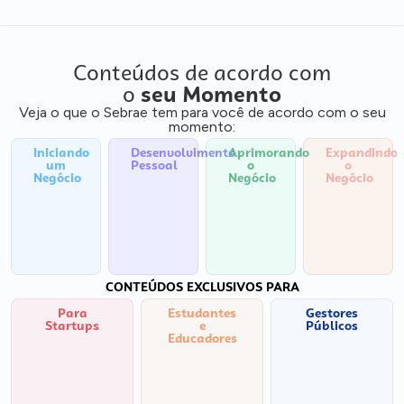
Conteúdos de acordo com
o
seu Momento
Veja o que o Sebrae tem para você de acordo com o seu
momento:
Iniciando
Desenvolvimento
Aprimorando
Expandindo
um
Pessoal
o
o
Negócio
Negócio
Negócio
CONTEÚDOS EXCLUSIVOS PARA
Para
Estudantes
Gestores
Startups
e
Públicos
Educadores