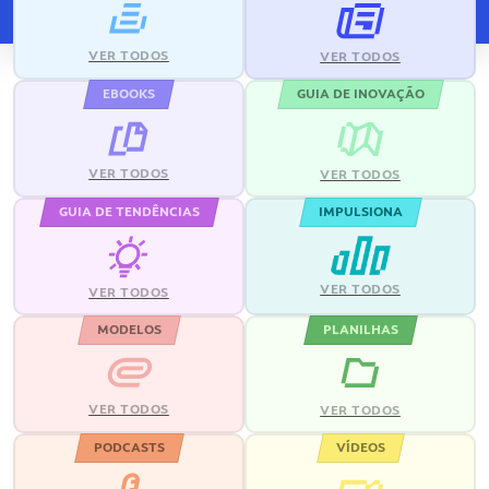
VER TODOS
VER TODOS
EBOOKS
GUIA DE INOVAÇÃO
VER TODOS
VER TODOS
GUIA DE TENDÊNCIAS
IMPULSIONA
VER TODOS
VER TODOS
MODELOS
PLANILHAS
VER TODOS
VER TODOS
PODCASTS
VÍDEOS