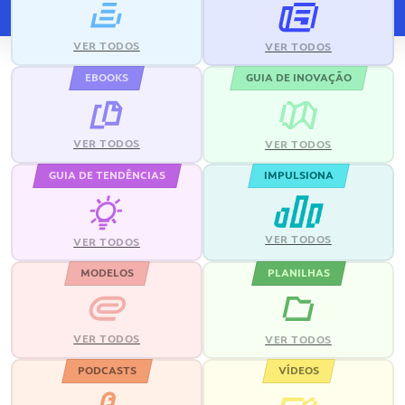
VER TODOS
VER TODOS
EBOOKS
GUIA DE INOVAÇÃO
VER TODOS
VER TODOS
GUIA DE TENDÊNCIAS
IMPULSIONA
VER TODOS
VER TODOS
MODELOS
PLANILHAS
VER TODOS
VER TODOS
PODCASTS
VÍDEOS