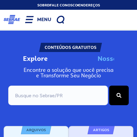
SOBRE
FALE CONOSCO
ENDEREÇOS
MENU
CONTEÚDOS GRATUITOS
Explore
N
o
s
s
o
s
A
Encontre a solução que você precisa
e Transforme Seu Negócio
ARQUIVOS
ARTIGOS