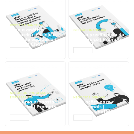
GESTÃO FINANCEIRA
Faça a análise
GESTÃO FINANCEIRA
financeira e atinja o
Faça a precificação do
ponto de equilíbrio |
seu serviço | Prompts
Prompts ChatGPT
ChatGPT
ACESSAR
ACESSAR
NEGÓCIOS
,
PROCESSOS
EMPRESARIAIS
NEGÓCIOS
,
VENDAS
Faça uma proposta
Faça ações para
comercial | Prompts
vender mais |
ChatGPT
Prompts ChatGPT
ACESSAR
ACESSAR