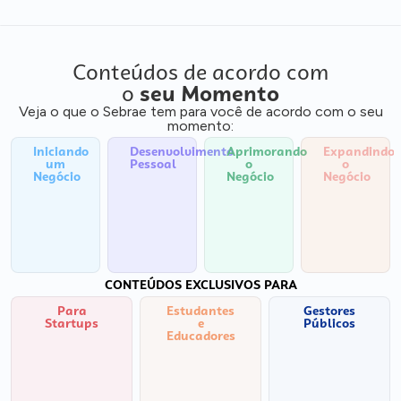
Conteúdos de acordo com
o
seu Momento
Veja o que o Sebrae tem para você de acordo com o seu
momento:
Iniciando
Desenvolvimento
Aprimorando
Expandindo
um
Pessoal
o
o
Negócio
Negócio
Negócio
CONTEÚDOS EXCLUSIVOS PARA
Para
Estudantes
Gestores
Startups
e
Públicos
Educadores