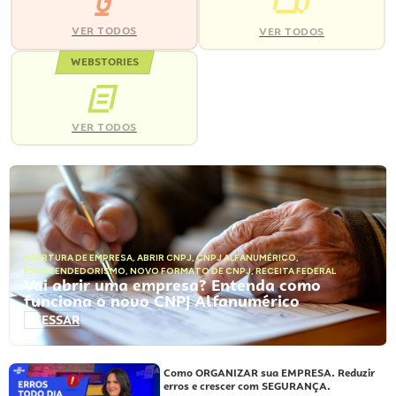
VER TODOS
VER TODOS
WEBSTORIES
VER TODOS
ABERTURA DE EMPRESA
,
ABRIR CNPJ
,
CNPJ ALFANUMÉRICO
,
EMPREENDEDORISMO
,
NOVO FORMATO DE CNPJ
,
RECEITA FEDERAL
Vai abrir uma empresa? Entenda como
funciona o novo CNPJ Alfanumérico
ACESSAR
Como ORGANIZAR sua EMPRESA. Reduzir
erros e crescer com SEGURANÇA.