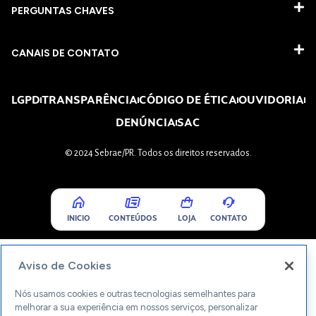
PERGUNTAS CHAVES​
CANAIS DE CONTATO
LGPD
TRANSPARÊNCIA
CÓDIGO DE ÉTICA
OUVIDORIA
DENÚNCIA
SAC
© 2024 Sebrae/PR. Todos os direitos reservados.
INICIO
CONTEÚDOS
LOJA
CONTATO
Aviso de Cookies
Nós usamos cookies e outras tecnologias semelhantes para
melhorar a sua experiência em nossos serviços, personalizar