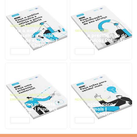
GESTÃO FINANCEIRA
Faça a análise
GESTÃO FINANCEIRA
financeira e atinja o
Faça a precificação do
ponto de equilíbrio |
seu serviço | Prompts
Prompts ChatGPT
ChatGPT
ACESSAR
ACESSAR
NEGÓCIOS
,
PROCESSOS
EMPRESARIAIS
NEGÓCIOS
,
VENDAS
Faça uma proposta
Faça ações para
comercial | Prompts
vender mais |
ChatGPT
Prompts ChatGPT
ACESSAR
ACESSAR