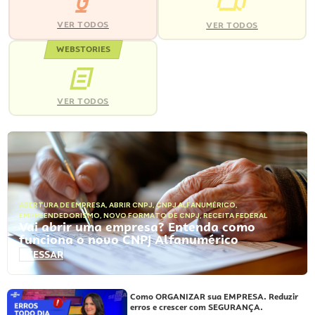
VER TODOS
VER TODOS
WEBSTORIES
VER TODOS
ABERTURA DE EMPRESA
,
ABRIR CNPJ
,
CNPJ ALFANUMÉRICO
,
EMPREENDEDORISMO
,
NOVO FORMATO DE CNPJ
,
RECEITA FEDERAL
Vai abrir uma empresa? Entenda como
funciona o novo CNPJ Alfanumérico
ACESSAR
Como ORGANIZAR sua EMPRESA. Reduzir
erros e crescer com SEGURANÇA.