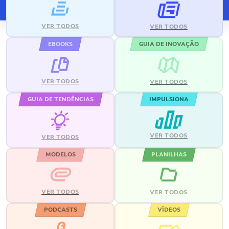
VER TODOS
VER TODOS
EBOOKS
GUIA DE INOVAÇÃO
VER TODOS
VER TODOS
GUIA DE TENDÊNCIAS
IMPULSIONA
VER TODOS
VER TODOS
MODELOS
PLANILHAS
VER TODOS
VER TODOS
PODCASTS
VÍDEOS