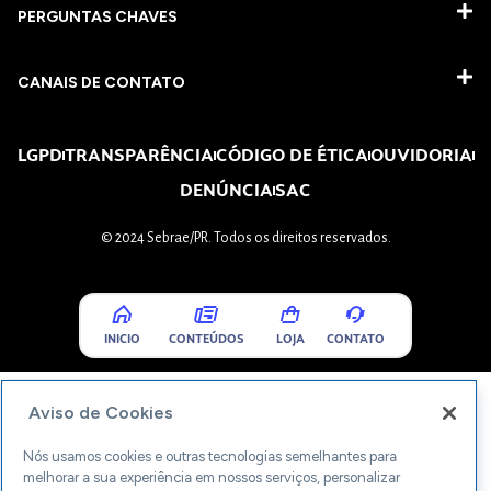
PERGUNTAS CHAVES​
CANAIS DE CONTATO
LGPD
TRANSPARÊNCIA
CÓDIGO DE ÉTICA
OUVIDORIA
DENÚNCIA
SAC
© 2024 Sebrae/PR. Todos os direitos reservados.
INICIO
CONTEÚDOS
LOJA
CONTATO
Aviso de Cookies
Nós usamos cookies e outras tecnologias semelhantes para
melhorar a sua experiência em nossos serviços, personalizar