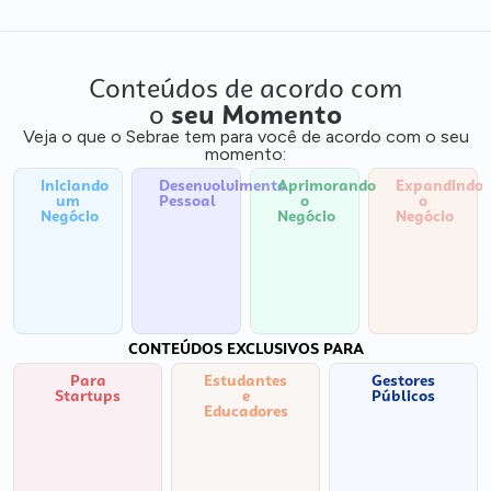
Conteúdos de acordo com
o
seu Momento
Veja o que o Sebrae tem para você de acordo com o seu
momento:
Iniciando
Desenvolvimento
Aprimorando
Expandindo
um
Pessoal
o
o
Negócio
Negócio
Negócio
CONTEÚDOS EXCLUSIVOS PARA
Para
Estudantes
Gestores
Startups
e
Públicos
Educadores