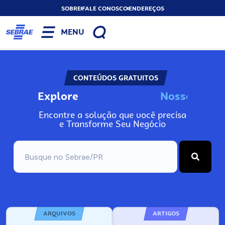
SOBRE
FALE CONOSCO
ENDEREÇOS
MENU
CONTEÚDOS GRATUITOS
Explore
N
o
s
s
o
s
I
n
f
Encontre a solução que você precisa
e Transforme Seu Negócio
ARQUIVOS
ARTIGOS