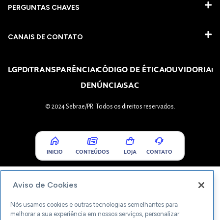
PERGUNTAS CHAVES​
CANAIS DE CONTATO
LGPD
TRANSPARÊNCIA
CÓDIGO DE ÉTICA
OUVIDORIA
DENÚNCIA
SAC
© 2024 Sebrae/PR. Todos os direitos reservados.
INICIO
CONTEÚDOS
LOJA
CONTATO
Aviso de Cookies
Nós usamos cookies e outras tecnologias semelhantes para
melhorar a sua experiência em nossos serviços, personalizar