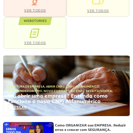
VER TODOS
VER TODOS
WEBSTORIES
VER TODOS
ABERTURA DE EMPRESA
,
ABRIR CNPJ
,
CNPJ ALFANUMÉRICO
,
EMPREENDEDORISMO
,
NOVO FORMATO DE CNPJ
,
RECEITA FEDERAL
Vai abrir uma empresa? Entenda como
funciona o novo CNPJ Alfanumérico
ACESSAR
Como ORGANIZAR sua EMPRESA. Reduzir
erros e crescer com SEGURANÇA.