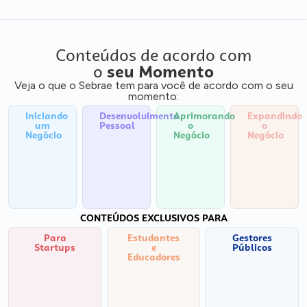
Conteúdos de acordo com
o
seu Momento
Veja o que o Sebrae tem para você de acordo com o seu
momento:
Iniciando
Desenvolvimento
Aprimorando
Expandindo
um
Pessoal
o
o
Negócio
Negócio
Negócio
CONTEÚDOS EXCLUSIVOS PARA
Para
Estudantes
Gestores
Startups
e
Públicos
Educadores