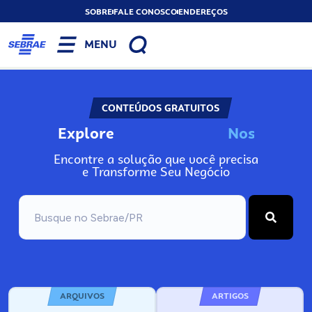
SOBRE
FALE CONOSCO
ENDEREÇOS
MENU
CONTEÚDOS GRATUITOS
Explore
N
o
s
s
o
s
A
Encontre a solução que você precisa
e Transforme Seu Negócio
ARQUIVOS
ARTIGOS