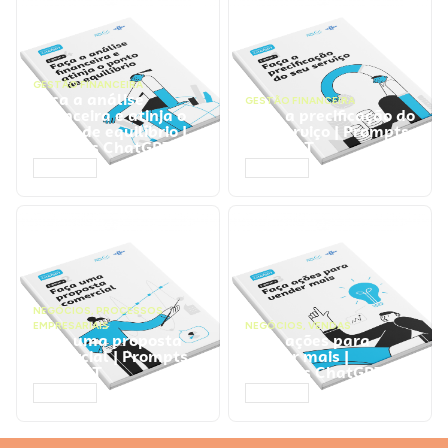
GESTÃO FINANCEIRA
Faça a análise
GESTÃO FINANCEIRA
financeira e atinja o
Faça a precificação do
ponto de equilíbrio |
seu serviço | Prompts
Prompts ChatGPT
ChatGPT
ACESSAR
ACESSAR
NEGÓCIOS
,
PROCESSOS
EMPRESARIAIS
NEGÓCIOS
,
VENDAS
Faça uma proposta
Faça ações para
comercial | Prompts
vender mais |
ChatGPT
Prompts ChatGPT
ACESSAR
ACESSAR