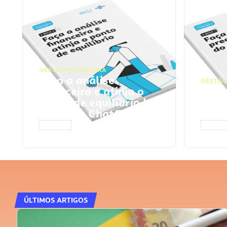
GESTÃO FINANCEIRA
Faça a análise
GESTÃO
financeira e atinja o
Faça
ponto de equilíbrio |
seu 
Prompts ChatGPT
Cha
ACESSAR
ACESS
ÚLTIMOS ARTIGOS