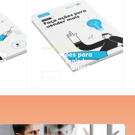
NEGÓCIOS
,
VENDAS
ta
Faça ações para
pts
vender mais |
Prompts ChatGPT
ACESSAR