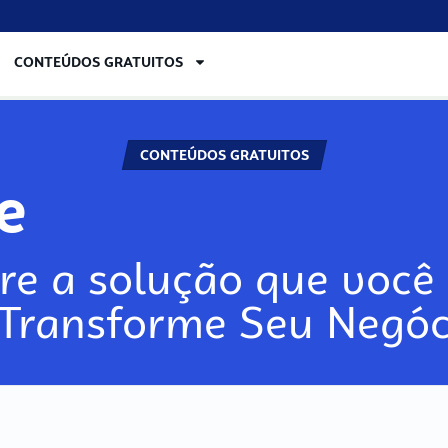
CONTEÚDOS GRATUITOS
CONTEÚDOS GRATUITOS
lore
re a solução que você 
 Transforme Seu Negóc