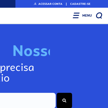
ACESSAR CONTA
|
CADASTRE-SE
MENU
N
o
s
s
o
s
A
r
precisa
io