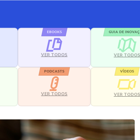
EBOOKS
GUIA DE INOVA
VER TODOS
VER TODO
PODCASTS
VÍDEOS
VER TODOS
VER TODO