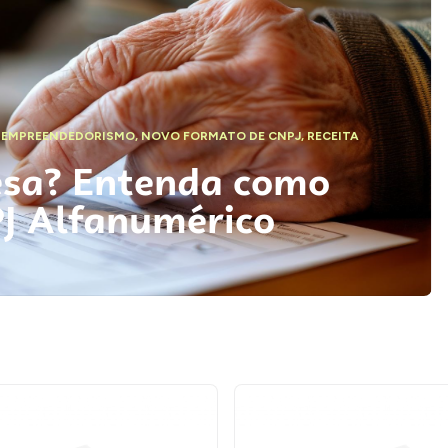
,
EMPREENDEDORISMO
,
NOVO FORMATO DE CNPJ
,
RECEITA
esa? Entenda como
PJ Alfanumérico