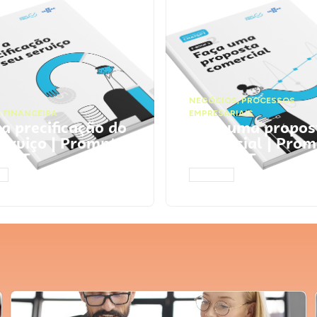
NEGÓCIOS
,
PROCESSOS
 FINANCEIRA
EMPRESARIAIS
 a precificação do
Faça uma propos
serviço | Prompts
comercial | Prom
tGPT
ChatGPT
AR
ACESSAR