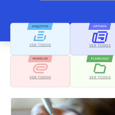
ARQUIVOS
ARTIGOS
VER TODOS
VER TODOS
MODELOS
PLANILHAS
VER TODOS
VER TODOS