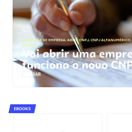
ABERTURA DE EMPRESA
,
ABRIR CNPJ
,
CNPJ ALFANUMÉRICO
FEDERAL
Vai abrir uma empr
funciona o novo CN
ACESSAR
EBOOKS