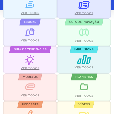
VER TODOS
VER TODOS
EBOOKS
GUIA DE INOVAÇÃO
VER TODOS
VER TODOS
GUIA DE TENDÊNCIAS
IMPULSIONA
VER TODOS
VER TODOS
MODELOS
PLANILHAS
VER TODOS
VER TODOS
PODCASTS
VÍDEOS