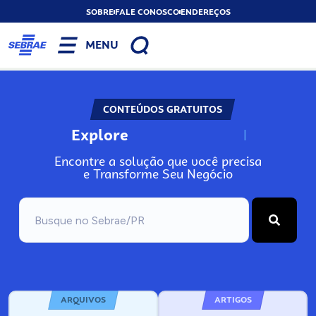
SOBRE
FALE CONOSCO
ENDEREÇOS
MENU
CONTEÚDOS GRATUITOS
Explore
N
o
s
s
o
s
A
Encontre a solução que você precisa
e Transforme Seu Negócio
ARQUIVOS
ARTIGOS