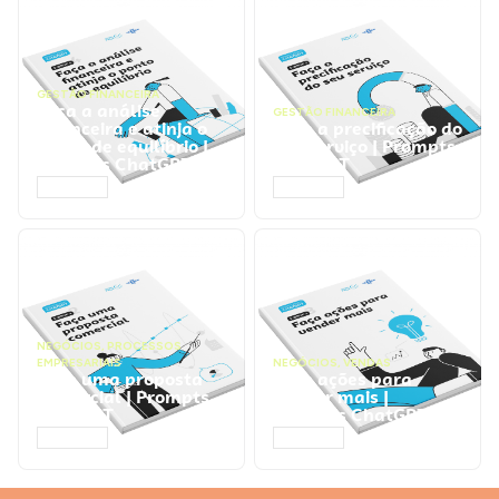
GESTÃO FINANCEIRA
Faça a análise
GESTÃO FINANCEIRA
financeira e atinja o
Faça a precificação do
ponto de equilíbrio |
seu serviço | Prompts
Prompts ChatGPT
ChatGPT
ACESSAR
ACESSAR
NEGÓCIOS
,
PROCESSOS
EMPRESARIAIS
NEGÓCIOS
,
VENDAS
Faça uma proposta
Faça ações para
comercial | Prompts
vender mais |
ChatGPT
Prompts ChatGPT
ACESSAR
ACESSAR