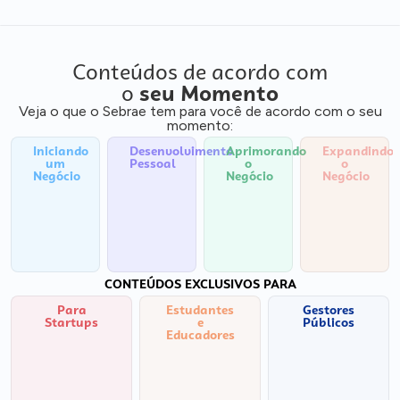
Conteúdos de acordo com
o
seu Momento
Veja o que o Sebrae tem para você de acordo com o seu
momento:
Iniciando
Desenvolvimento
Aprimorando
Expandindo
um
Pessoal
o
o
Negócio
Negócio
Negócio
CONTEÚDOS EXCLUSIVOS PARA
Para
Estudantes
Gestores
Startups
e
Públicos
Educadores