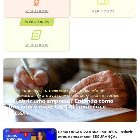
VER TODOS
VER TODOS
WEBSTORIES
VER TODOS
ABERTURA DE EMPRESA
,
ABRIR CNPJ
,
CNPJ ALFANUMÉRICO
,
EMPREENDEDORISMO
,
NOVO FORMATO DE CNPJ
,
RECEITA FEDERAL
Vai abrir uma empresa? Entenda como
funciona o novo CNPJ Alfanumérico
ACESSAR
Como ORGANIZAR sua EMPRESA. Reduzir
erros e crescer com SEGURANÇA.