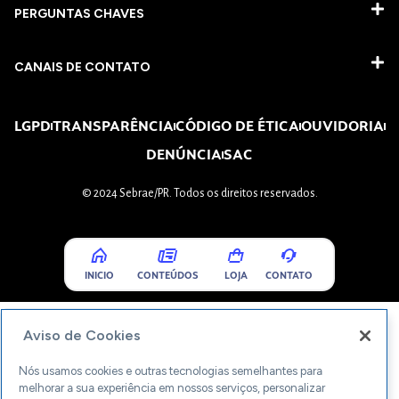
PERGUNTAS CHAVES​
CANAIS DE CONTATO
LGPD
TRANSPARÊNCIA
CÓDIGO DE ÉTICA
OUVIDORIA
DENÚNCIA
SAC
© 2024 Sebrae/PR. Todos os direitos reservados.
INICIO
CONTEÚDOS
LOJA
CONTATO
Aviso de Cookies
Nós usamos cookies e outras tecnologias semelhantes para
melhorar a sua experiência em nossos serviços, personalizar