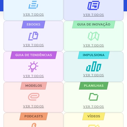
VER TODOS
VER TODOS
EBOOKS
GUIA DE INOVAÇÃO
VER TODOS
VER TODOS
GUIA DE TENDÊNCIAS
IMPULSIONA
VER TODOS
VER TODOS
MODELOS
PLANILHAS
VER TODOS
VER TODOS
PODCASTS
VÍDEOS