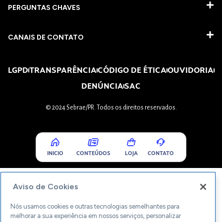
PERGUNTAS CHAVES​
CANAIS DE CONTATO
LGPD
TRANSPARÊNCIA
CÓDIGO DE ÉTICA
OUVIDORIA
DENÚNCIA
SAC
© 2024 Sebrae/PR. Todos os direitos reservados.
INICIO
CONTEÚDOS
LOJA
CONTATO
Aviso de Cookies
Nós usamos cookies e outras tecnologias semelhantes para
melhorar a sua experiência em nossos serviços, personalizar