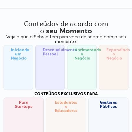
Conteúdos de acordo com
o
seu Momento
Veja o que o Sebrae tem para você de acordo com o seu
momento:
Iniciando
Desenvolvimento
Aprimorando
Expandindo
um
Pessoal
o
o
Negócio
Negócio
Negócio
CONTEÚDOS EXCLUSIVOS PARA
Para
Estudantes
Gestores
Startups
e
Públicos
Educadores