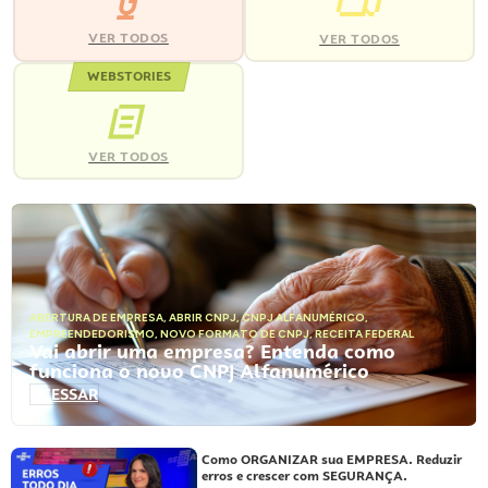
VER TODOS
VER TODOS
WEBSTORIES
VER TODOS
ABERTURA DE EMPRESA
,
ABRIR CNPJ
,
CNPJ ALFANUMÉRICO
,
EMPREENDEDORISMO
,
NOVO FORMATO DE CNPJ
,
RECEITA FEDERAL
Vai abrir uma empresa? Entenda como
funciona o novo CNPJ Alfanumérico
ACESSAR
Como ORGANIZAR sua EMPRESA. Reduzir
erros e crescer com SEGURANÇA.