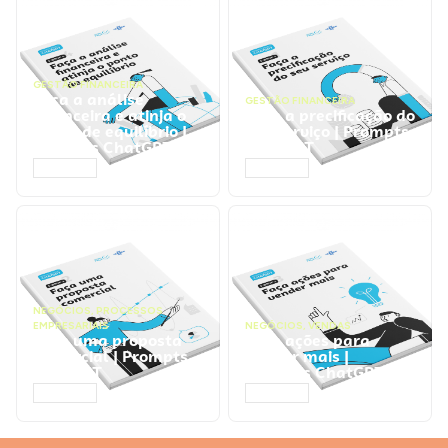
GESTÃO FINANCEIRA
Faça a análise
GESTÃO FINANCEIRA
financeira e atinja o
Faça a precificação do
ponto de equilíbrio |
seu serviço | Prompts
Prompts ChatGPT
ChatGPT
ACESSAR
ACESSAR
NEGÓCIOS
,
PROCESSOS
EMPRESARIAIS
NEGÓCIOS
,
VENDAS
Faça uma proposta
Faça ações para
comercial | Prompts
vender mais |
ChatGPT
Prompts ChatGPT
ACESSAR
ACESSAR