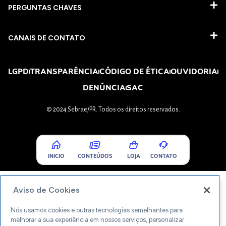
PERGUNTAS CHAVES​
CANAIS DE CONTATO
LGPD
TRANSPARÊNCIA
CÓDIGO DE ÉTICA
OUVIDORIA
DENÚNCIA
SAC
© 2024 Sebrae/PR. Todos os direitos reservados.
INICIO
CONTEÚDOS
LOJA
CONTATO
Aviso de Cookies
Nós usamos cookies e outras tecnologias semelhantes para
melhorar a sua experiência em nossos serviços, personalizar