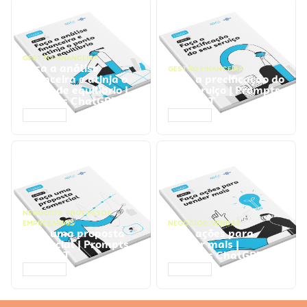
GESTÃO FINANCEIRA
Faça a análise
GESTÃO FINANCEIRA
financeira e atinja o
Faça a precificação do
ponto de equilíbrio |
seu serviço | Prompts
Prompts ChatGPT
ChatGPT
ACESSAR
ACESSAR
NEGÓCIOS
,
PROCESSOS
EMPRESARIAIS
NEGÓCIOS
,
VENDAS
Faça uma proposta
Faça ações para
comercial | Prompts
vender mais |
ChatGPT
Prompts ChatGPT
ACESSAR
ACESSAR