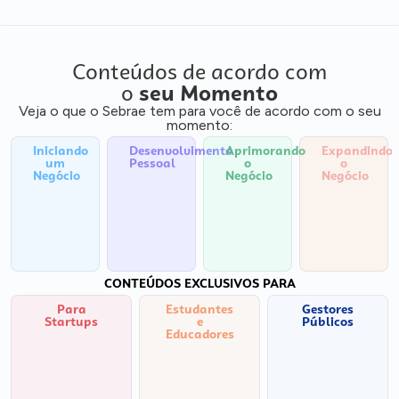
Conteúdos de acordo com
o
seu Momento
Veja o que o Sebrae tem para você de acordo com o seu
momento:
Iniciando
Desenvolvimento
Aprimorando
Expandindo
um
Pessoal
o
o
Negócio
Negócio
Negócio
CONTEÚDOS EXCLUSIVOS PARA
Para
Estudantes
Gestores
Startups
e
Públicos
Educadores