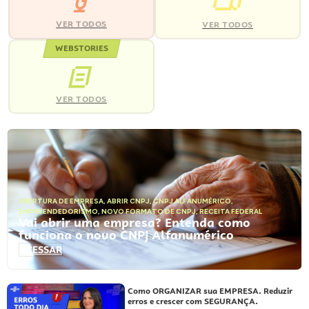
VER TODOS
VER TODOS
WEBSTORIES
VER TODOS
ABERTURA DE EMPRESA
,
ABRIR CNPJ
,
CNPJ ALFANUMÉRICO
,
EMPREENDEDORISMO
,
NOVO FORMATO DE CNPJ
,
RECEITA FEDERAL
Vai abrir uma empresa? Entenda como
funciona o novo CNPJ Alfanumérico
ACESSAR
Como ORGANIZAR sua EMPRESA. Reduzir
erros e crescer com SEGURANÇA.