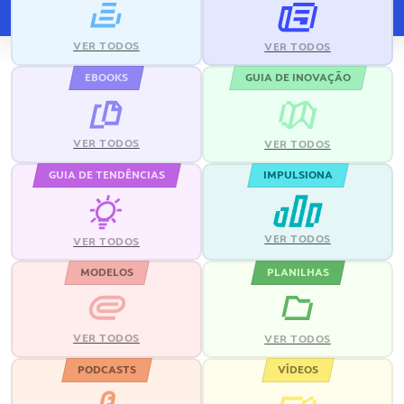
VER TODOS
VER TODOS
EBOOKS
GUIA DE INOVAÇÃO
VER TODOS
VER TODOS
GUIA DE TENDÊNCIAS
IMPULSIONA
VER TODOS
VER TODOS
MODELOS
PLANILHAS
VER TODOS
VER TODOS
PODCASTS
VÍDEOS