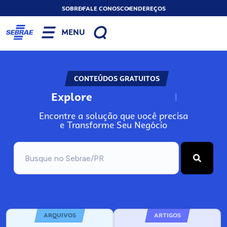
SOBRE
FALE CONOSCO
ENDEREÇOS
MENU
CONTEÚDOS GRATUITOS
Explore
N
o
s
s
o
s
A
Encontre a solução que você precisa
e Transforme Seu Negócio
ARQUIVOS
ARTIGOS