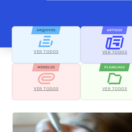
ARQUIVOS
ARTIGOS
VER TODOS
VER TODOS
MODELOS
PLANILHAS
VER TODOS
VER TODOS