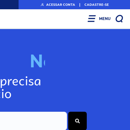
ACESSAR CONTA
|
CADASTRE-SE
MENU
N
o
s
s
o
s
P
o
precisa
io