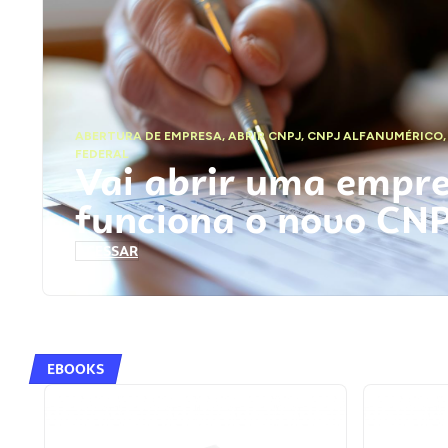
ABERTURA DE EMPRESA
,
ABRIR CNPJ
,
CNPJ ALFANUMÉRICO
FEDERAL
Vai abrir uma empr
funciona o novo CN
ACESSAR
EBOOKS