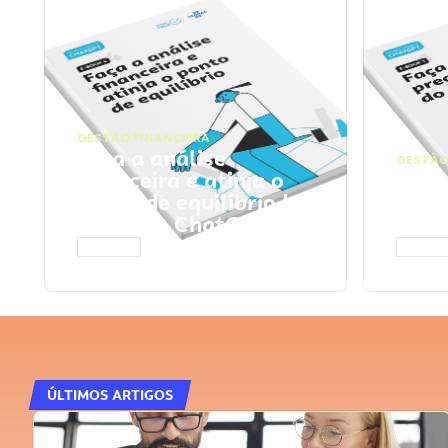
GESTÃO FINANCEIRA
Faça a análise
GESTÃO
financeira e atinja o
Faça
ponto de equilíbrio |
seu 
Prompts ChatGPT
Cha
ACESSAR
ACESS
ÚLTIMOS ARTIGOS