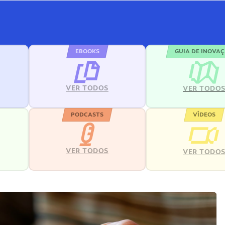
EBOOKS
GUIA DE INOVA
VER TODOS
VER TODO
PODCASTS
VÍDEOS
VER TODOS
VER TODO