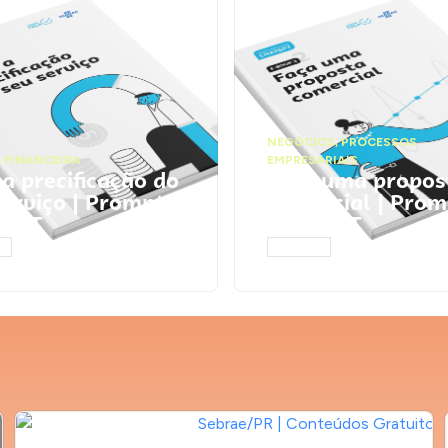
NEGÓCIOS
,
PROCESSOS
 FINANCEIRA
EMPRESARIAIS
 a precificação do
Faça uma propos
serviço | Prompts
comercial | Prom
tGPT
ChatGPT
AR
ACESSAR