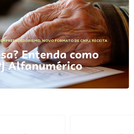
,
EMPREENDEDORISMO
,
NOVO FORMATO DE CNPJ
,
RECEITA
esa? Entenda como
PJ Alfanumérico