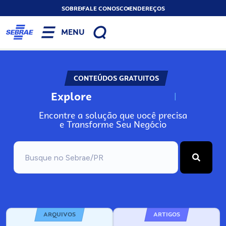
SOBRE
FALE CONOSCO
ENDEREÇOS
MENU
CONTEÚDOS GRATUITOS
Explore
N
o
s
s
o
s
A
Encontre a solução que você precisa
e Transforme Seu Negócio
ARQUIVOS
ARTIGOS