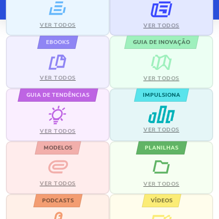
VER TODOS
VER TODOS
EBOOKS
GUIA DE INOVAÇÃO
VER TODOS
VER TODOS
GUIA DE TENDÊNCIAS
IMPULSIONA
VER TODOS
VER TODOS
MODELOS
PLANILHAS
VER TODOS
VER TODOS
PODCASTS
VÍDEOS