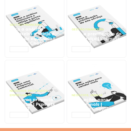
GESTÃO FINANCEIRA
Faça a análise
GESTÃO FINANCEIRA
financeira e atinja o
Faça a precificação do
ponto de equilíbrio |
seu serviço | Prompts
Prompts ChatGPT
ChatGPT
ACESSAR
ACESSAR
NEGÓCIOS
,
PROCESSOS
EMPRESARIAIS
NEGÓCIOS
,
VENDAS
Faça uma proposta
Faça ações para
comercial | Prompts
vender mais |
ChatGPT
Prompts ChatGPT
ACESSAR
ACESSAR