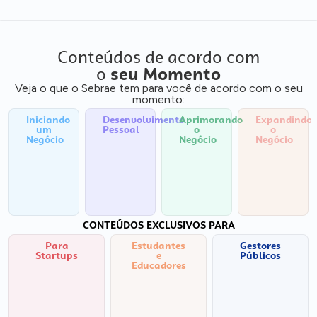
Conteúdos de acordo com
o
seu Momento
Veja o que o Sebrae tem para você de acordo com o seu
momento:
Iniciando
Desenvolvimento
Aprimorando
Expandindo
um
Pessoal
o
o
Negócio
Negócio
Negócio
CONTEÚDOS EXCLUSIVOS PARA
Para
Estudantes
Gestores
Startups
e
Públicos
Educadores