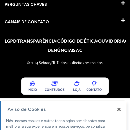
PERGUNTAS CHAVES​
CANAIS DE CONTATO
LGPD
TRANSPARÊNCIA
CÓDIGO DE ÉTICA
OUVIDORIA
DENÚNCIA
SAC
© 2024 Sebrae/PR. Todos os direitos reservados.
INICIO
CONTEÚDOS
LOJA
CONTATO
Aviso de Cookies
Nós usamos cookies e outras tecnologias semelhantes para
melhorar a sua experiência em nossos serviços, personalizar