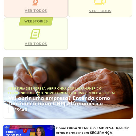
VER TODOS
VER TODOS
WEBSTORIES
VER TODOS
ABERTURA DE EMPRESA
,
ABRIR CNPJ
,
CNPJ ALFANUMÉRICO
,
EMPREENDEDORISMO
,
NOVO FORMATO DE CNPJ
,
RECEITA FEDERAL
Vai abrir uma empresa? Entenda como
funciona o novo CNPJ Alfanumérico
ACESSAR
Como ORGANIZAR sua EMPRESA. Reduzir
erros e crescer com SEGURANÇA.