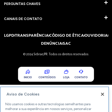
PERGUNTAS CHAVES​
CANAIS DE CONTATO
LGPD
TRANSPARÊNCIA
CÓDIGO DE ÉTICA
OUVIDORIA
DENÚNCIA
SAC
© 2024 Sebrae/PR. Todos os direitos reservados.
INICIO
CONTEÚDOS
LOJA
CONTATO
Aviso de Cookies
Nós usamos cookies e outras tecnologias semelhantes para
melhorar a sua experiência em nossos serviços, personalizar