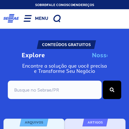
SOBRE
FALE CONOSCO
ENDEREÇOS
MENU
CONTEÚDOS GRATUITOS
Explore
N
o
s
s
o
s
I
n
f
o
Encontre a solução que você precisa
e Transforme Seu Negócio
ARQUIVOS
ARTIGOS