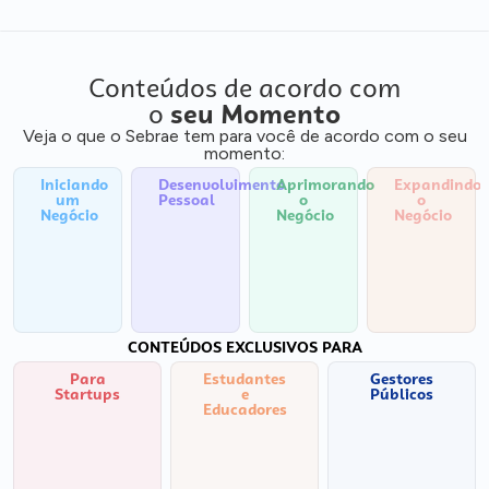
Conteúdos de acordo com
o
seu Momento
Veja o que o Sebrae tem para você de acordo com o seu
momento:
Iniciando
Desenvolvimento
Aprimorando
Expandindo
um
Pessoal
o
o
Negócio
Negócio
Negócio
CONTEÚDOS EXCLUSIVOS PARA
Para
Estudantes
Gestores
Startups
e
Públicos
Educadores