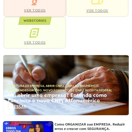
VER TODOS
VER TODOS
WEBSTORIES
VER TODOS
ABERTURA DE EMPRESA
,
ABRIR CNPJ
,
CNPJ ALFANUMÉRICO
,
EMPREENDEDORISMO
,
NOVO FORMATO DE CNPJ
,
RECEITA FEDERAL
Vai abrir uma empresa? Entenda como
funciona o novo CNPJ Alfanumérico
ACESSAR
Como ORGANIZAR sua EMPRESA. Reduzir
erros e crescer com SEGURANÇA.