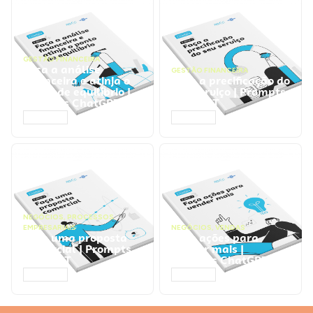
GESTÃO FINANCEIRA
Faça a análise
GESTÃO FINANCEIRA
financeira e atinja o
Faça a precificação do
ponto de equilíbrio |
seu serviço | Prompts
Prompts ChatGPT
ChatGPT
ACESSAR
ACESSAR
NEGÓCIOS
,
PROCESSOS
EMPRESARIAIS
NEGÓCIOS
,
VENDAS
Faça uma proposta
Faça ações para
comercial | Prompts
vender mais |
ChatGPT
Prompts ChatGPT
ACESSAR
ACESSAR