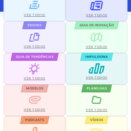
VER TODOS
VER TODOS
EBOOKS
GUIA DE INOVAÇÃO
VER TODOS
VER TODOS
GUIA DE TENDÊNCIAS
IMPULSIONA
VER TODOS
VER TODOS
MODELOS
PLANILHAS
VER TODOS
VER TODOS
PODCASTS
VÍDEOS