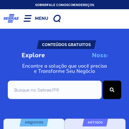
SOBRE
FALE CONOSCO
ENDEREÇOS
MENU
CONTEÚDOS GRATUITOS
Explore
N
o
s
s
o
s
I
n
f
o
Encontre a solução que você precisa
e Transforme Seu Negócio
ARQUIVOS
ARTIGOS