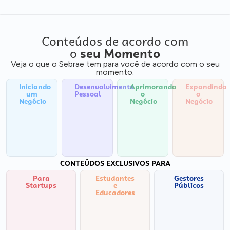
Conteúdos de acordo com
o
seu Momento
Veja o que o Sebrae tem para você de acordo com o seu
momento:
Iniciando
Desenvolvimento
Aprimorando
Expandindo
um
Pessoal
o
o
Negócio
Negócio
Negócio
CONTEÚDOS EXCLUSIVOS PARA
Para
Estudantes
Gestores
Startups
e
Públicos
Educadores