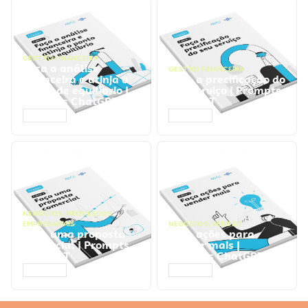
GESTÃO FINANCEIRA
Faça a análise
GESTÃO FINANCEIRA
financeira e atinja o
Faça a precificação do
ponto de equilíbrio |
seu serviço | Prompts
Prompts ChatGPT
ChatGPT
ACESSAR
ACESSAR
NEGÓCIOS
,
PROCESSOS
EMPRESARIAIS
NEGÓCIOS
,
VENDAS
Faça uma proposta
Faça ações para
comercial | Prompts
vender mais |
ChatGPT
Prompts ChatGPT
ACESSAR
ACESSAR