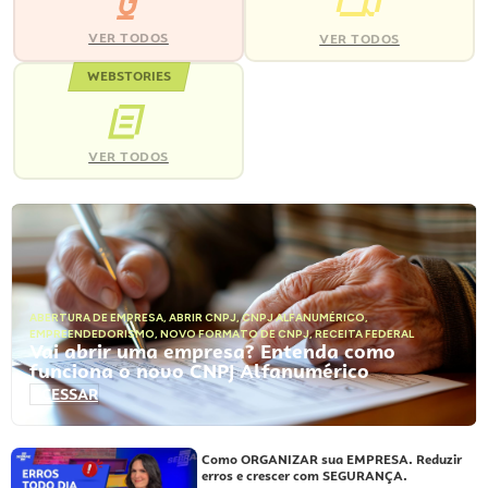
VER TODOS
VER TODOS
WEBSTORIES
VER TODOS
ABERTURA DE EMPRESA
,
ABRIR CNPJ
,
CNPJ ALFANUMÉRICO
,
EMPREENDEDORISMO
,
NOVO FORMATO DE CNPJ
,
RECEITA FEDERAL
Vai abrir uma empresa? Entenda como
funciona o novo CNPJ Alfanumérico
ACESSAR
Como ORGANIZAR sua EMPRESA. Reduzir
erros e crescer com SEGURANÇA.