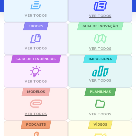
VER TODOS
VER TODOS
EBOOKS
GUIA DE INOVAÇÃO
VER TODOS
VER TODOS
GUIA DE TENDÊNCIAS
IMPULSIONA
VER TODOS
VER TODOS
MODELOS
PLANILHAS
VER TODOS
VER TODOS
PODCASTS
VÍDEOS