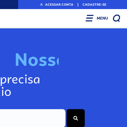
ACESSAR CONTA
|
CADASTRE-SE
MENU
N
o
s
s
o
s
I
n
f
o
g
precisa
io