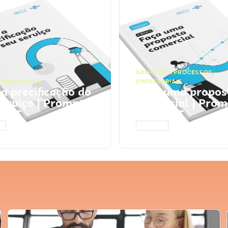
NEGÓCIOS
,
PROCESSOS
 FINANCEIRA
EMPRESARIAIS
 a precificação do
Faça uma propos
serviço | Prompts
comercial | Prom
tGPT
ChatGPT
AR
ACESSAR