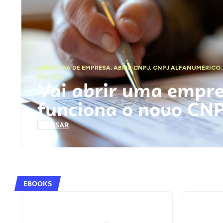
ABERTURA DE EMPRESA
,
ABRIR CNPJ
,
CNPJ ALFANUMÉRICO
FEDERAL
Vai abrir uma empr
funciona o novo CN
ACESSAR
EBOOKS