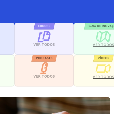
EBOOKS
GUIA DE INOVA
VER TODOS
VER TODO
PODCASTS
VÍDEOS
VER TODOS
VER TODO