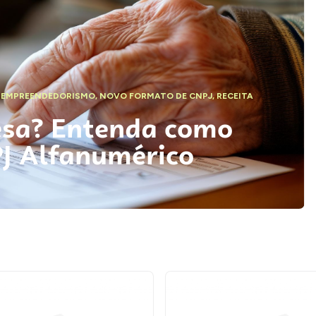
,
EMPREENDEDORISMO
,
NOVO FORMATO DE CNPJ
,
RECEITA
esa? Entenda como
PJ Alfanumérico