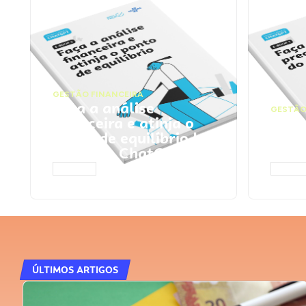
GESTÃO FINANCEIRA
Faça a análise
GESTÃO
financeira e atinja o
Faça
ponto de equilíbrio |
seu 
Prompts ChatGPT
Cha
ACESSAR
ACESS
ÚLTIMOS ARTIGOS