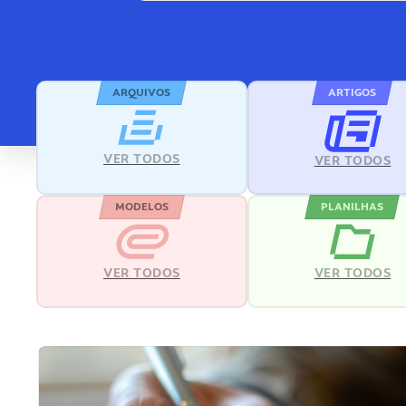
ARQUIVOS
ARTIGOS
VER TODOS
VER TODOS
MODELOS
PLANILHAS
VER TODOS
VER TODOS