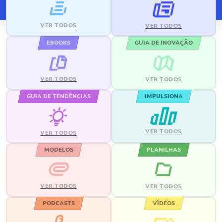
VER TODOS
VER TODOS
EBOOKS
GUIA DE INOVAÇÃO
VER TODOS
VER TODOS
GUIA DE TENDÊNCIAS
IMPULSIONA
VER TODOS
VER TODOS
MODELOS
PLANILHAS
VER TODOS
VER TODOS
PODCASTS
VÍDEOS