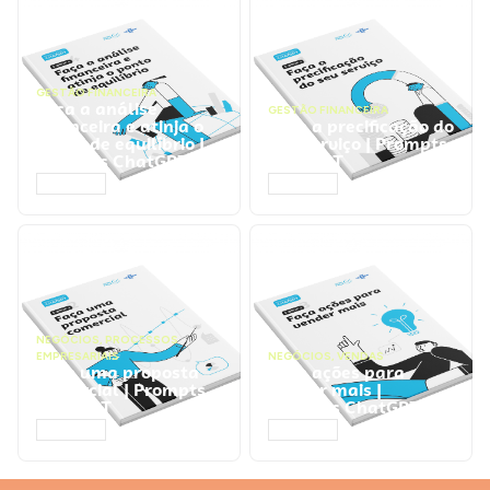
GESTÃO FINANCEIRA
Faça a análise
GESTÃO FINANCEIRA
financeira e atinja o
Faça a precificação do
ponto de equilíbrio |
seu serviço | Prompts
Prompts ChatGPT
ChatGPT
ACESSAR
ACESSAR
NEGÓCIOS
,
PROCESSOS
EMPRESARIAIS
NEGÓCIOS
,
VENDAS
Faça uma proposta
Faça ações para
comercial | Prompts
vender mais |
ChatGPT
Prompts ChatGPT
ACESSAR
ACESSAR