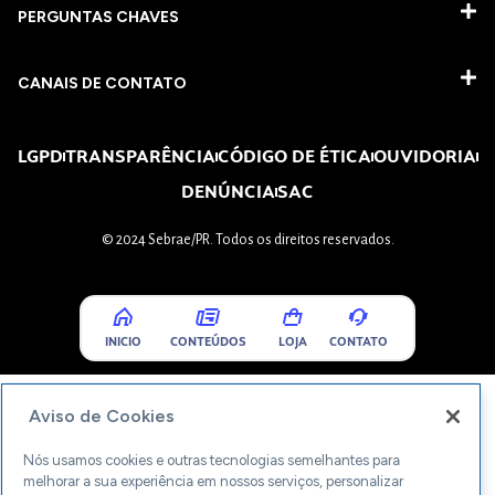
PERGUNTAS CHAVES​
CANAIS DE CONTATO
LGPD
TRANSPARÊNCIA
CÓDIGO DE ÉTICA
OUVIDORIA
DENÚNCIA
SAC
© 2024 Sebrae/PR. Todos os direitos reservados.
INICIO
CONTEÚDOS
LOJA
CONTATO
Aviso de Cookies
Nós usamos cookies e outras tecnologias semelhantes para
melhorar a sua experiência em nossos serviços, personalizar