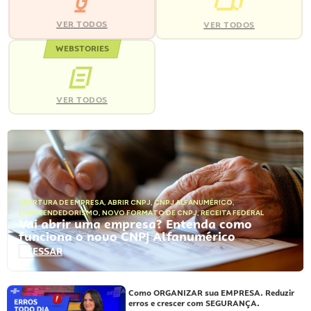
VER TODOS
VER TODOS
WEBSTORIES
VER TODOS
ABERTURA DE EMPRESA
,
ABRIR CNPJ
,
CNPJ ALFANUMÉRICO
,
EMPREENDEDORISMO
,
NOVO FORMATO DE CNPJ
,
RECEITA FEDERAL
Vai abrir uma empresa? Entenda como
funciona o novo CNPJ Alfanumérico
ACESSAR
Como ORGANIZAR sua EMPRESA. Reduzir
erros e crescer com SEGURANÇA.