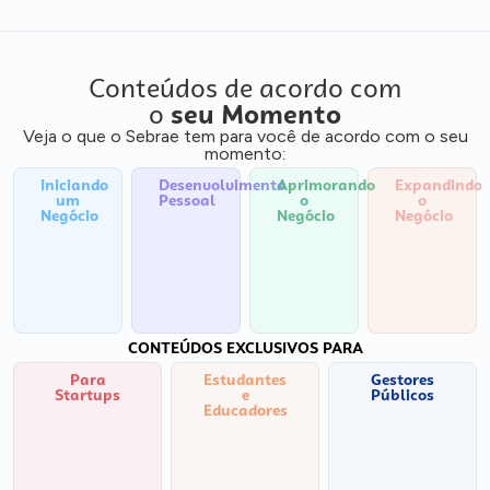
Conteúdos de acordo com
o
seu Momento
Veja o que o Sebrae tem para você de acordo com o seu
momento:
Iniciando
Desenvolvimento
Aprimorando
Expandindo
um
Pessoal
o
o
Negócio
Negócio
Negócio
CONTEÚDOS EXCLUSIVOS PARA
Para
Estudantes
Gestores
Startups
e
Públicos
Educadores