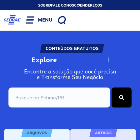
SOBRE
FALE CONOSCO
ENDEREÇOS
MENU
CONTEÚDOS GRATUITOS
Explore
N
o
s
s
o
s
A
Encontre a solução que você precisa
e Transforme Seu Negócio
ARQUIVOS
ARTIGOS