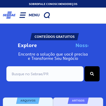
SOBRE
FALE CONOSCO
ENDEREÇOS
MENU
CONTEÚDOS GRATUITOS
Explore
N
o
s
s
o
s
A
I
Encontre a solução que você precisa
e Transforme Seu Negócio
ARQUIVOS
ARTIGOS