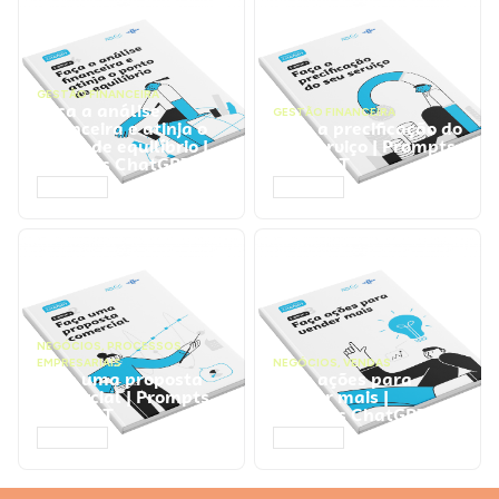
GESTÃO FINANCEIRA
Faça a análise
GESTÃO FINANCEIRA
financeira e atinja o
Faça a precificação do
ponto de equilíbrio |
seu serviço | Prompts
Prompts ChatGPT
ChatGPT
ACESSAR
ACESSAR
NEGÓCIOS
,
PROCESSOS
EMPRESARIAIS
NEGÓCIOS
,
VENDAS
Faça uma proposta
Faça ações para
comercial | Prompts
vender mais |
ChatGPT
Prompts ChatGPT
ACESSAR
ACESSAR