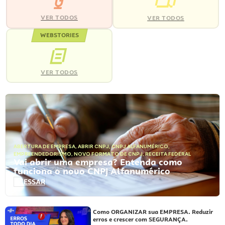
VER TODOS
VER TODOS
WEBSTORIES
VER TODOS
ABERTURA DE EMPRESA
,
ABRIR CNPJ
,
CNPJ ALFANUMÉRICO
,
EMPREENDEDORISMO
,
NOVO FORMATO DE CNPJ
,
RECEITA FEDERAL
Vai abrir uma empresa? Entenda como
funciona o novo CNPJ Alfanumérico
ACESSAR
Como ORGANIZAR sua EMPRESA. Reduzir
erros e crescer com SEGURANÇA.