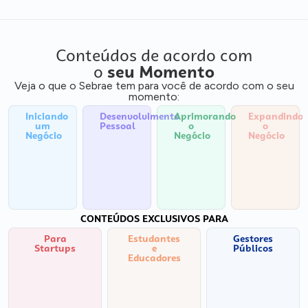
Conteúdos de acordo com
o
seu Momento
Veja o que o Sebrae tem para você de acordo com o seu
momento:
Iniciando
Desenvolvimento
Aprimorando
Expandindo
um
Pessoal
o
o
Negócio
Negócio
Negócio
CONTEÚDOS EXCLUSIVOS PARA
Para
Estudantes
Gestores
Startups
e
Públicos
Educadores