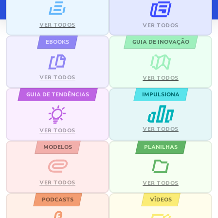
VER TODOS
VER TODOS
EBOOKS
GUIA DE INOVAÇÃO
VER TODOS
VER TODOS
GUIA DE TENDÊNCIAS
IMPULSIONA
VER TODOS
VER TODOS
MODELOS
PLANILHAS
VER TODOS
VER TODOS
PODCASTS
VÍDEOS