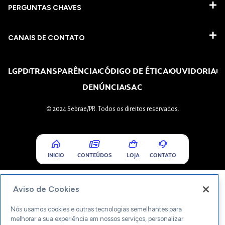
PERGUNTAS CHAVES​
CANAIS DE CONTATO
LGPD
TRANSPARÊNCIA
CÓDIGO DE ÉTICA
OUVIDORIA
DENÚNCIA
SAC
© 2024 Sebrae/PR. Todos os direitos reservados.
INICIO
CONTEÚDOS
LOJA
CONTATO
Aviso de Cookies
Nós usamos cookies e outras tecnologias semelhantes para
melhorar a sua experiência em nossos serviços, personalizar