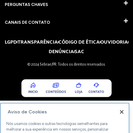
PERGUNTAS CHAVES​
CANAIS DE CONTATO
LGPD
TRANSPARÊNCIA
CÓDIGO DE ÉTICA
OUVIDORIA
DENÚNCIA
SAC
© 2024 Sebrae/PR. Todos os direitos reservados.
INICIO
CONTEÚDOS
LOJA
CONTATO
Aviso de Cookies
Nós usamos cookies e outras tecnologias semelhantes para
melhorar a sua experiência em nossos serviços, personalizar