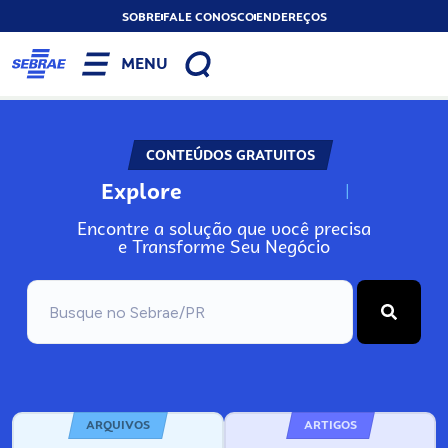
SOBRE
FALE CONOSCO
ENDEREÇOS
MENU
CONTEÚDOS GRATUITOS
Explore
N
o
s
s
o
s
A
Encontre a solução que você precisa
e Transforme Seu Negócio
ARQUIVOS
ARTIGOS