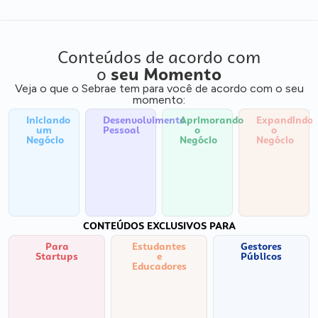
Conteúdos de acordo com
o
seu Momento
Veja o que o Sebrae tem para você de acordo com o seu
momento:
Iniciando
Desenvolvimento
Aprimorando
Expandindo
um
Pessoal
o
o
Negócio
Negócio
Negócio
CONTEÚDOS EXCLUSIVOS PARA
Para
Estudantes
Gestores
Startups
e
Públicos
Educadores