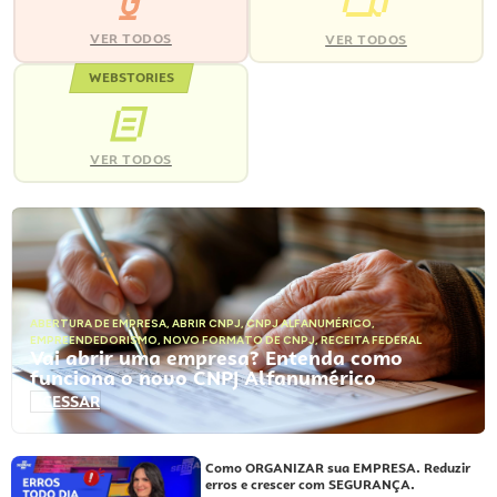
VER TODOS
VER TODOS
WEBSTORIES
VER TODOS
ABERTURA DE EMPRESA
,
ABRIR CNPJ
,
CNPJ ALFANUMÉRICO
,
EMPREENDEDORISMO
,
NOVO FORMATO DE CNPJ
,
RECEITA FEDERAL
Vai abrir uma empresa? Entenda como
funciona o novo CNPJ Alfanumérico
ACESSAR
Como ORGANIZAR sua EMPRESA. Reduzir
erros e crescer com SEGURANÇA.