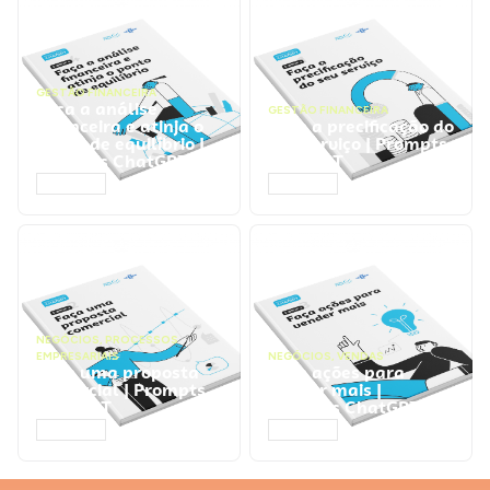
GESTÃO FINANCEIRA
Faça a análise
GESTÃO FINANCEIRA
financeira e atinja o
Faça a precificação do
ponto de equilíbrio |
seu serviço | Prompts
Prompts ChatGPT
ChatGPT
ACESSAR
ACESSAR
NEGÓCIOS
,
PROCESSOS
EMPRESARIAIS
NEGÓCIOS
,
VENDAS
Faça uma proposta
Faça ações para
comercial | Prompts
vender mais |
ChatGPT
Prompts ChatGPT
ACESSAR
ACESSAR