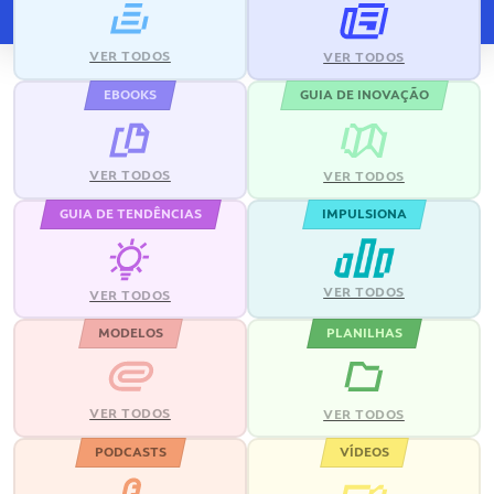
VER TODOS
VER TODOS
EBOOKS
GUIA DE INOVAÇÃO
VER TODOS
VER TODOS
GUIA DE TENDÊNCIAS
IMPULSIONA
VER TODOS
VER TODOS
MODELOS
PLANILHAS
VER TODOS
VER TODOS
PODCASTS
VÍDEOS