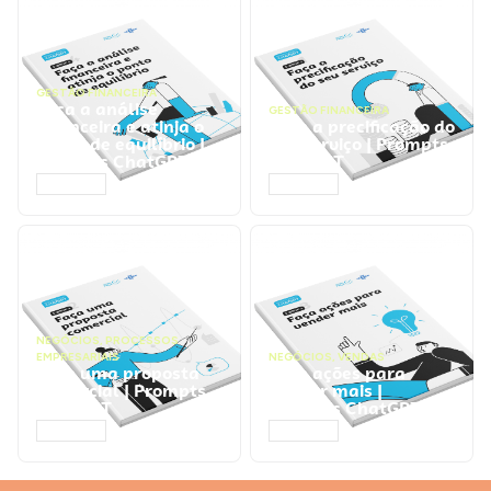
GESTÃO FINANCEIRA
Faça a análise
GESTÃO FINANCEIRA
financeira e atinja o
Faça a precificação do
ponto de equilíbrio |
seu serviço | Prompts
Prompts ChatGPT
ChatGPT
ACESSAR
ACESSAR
NEGÓCIOS
,
PROCESSOS
EMPRESARIAIS
NEGÓCIOS
,
VENDAS
Faça uma proposta
Faça ações para
comercial | Prompts
vender mais |
ChatGPT
Prompts ChatGPT
ACESSAR
ACESSAR