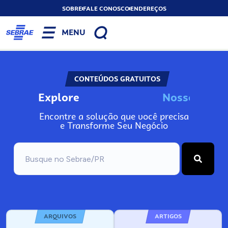
SOBRE
FALE CONOSCO
ENDEREÇOS
MENU
CONTEÚDOS GRATUITOS
Explore
N
o
s
s
o
s
I
n
f
o
Encontre a solução que você precisa
e Transforme Seu Negócio
ARQUIVOS
ARTIGOS