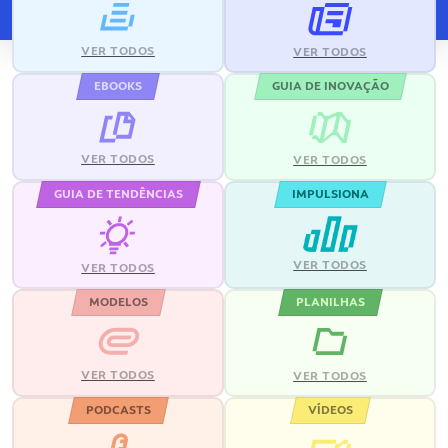
VER TODOS
VER TODOS
EBOOKS
GUIA DE INOVAÇÃO
VER TODOS
VER TODOS
GUIA DE TENDÊNCIAS
IMPULSIONA
VER TODOS
VER TODOS
MODELOS
PLANILHAS
VER TODOS
VER TODOS
PODCASTS
VÍDEOS