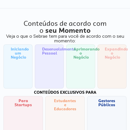
Conteúdos de acordo com
o
seu Momento
Veja o que o Sebrae tem para você de acordo com o seu
momento:
Iniciando
Desenvolvimento
Aprimorando
Expandindo
um
Pessoal
o
o
Negócio
Negócio
Negócio
CONTEÚDOS EXCLUSIVOS PARA
Para
Estudantes
Gestores
Startups
e
Públicos
Educadores