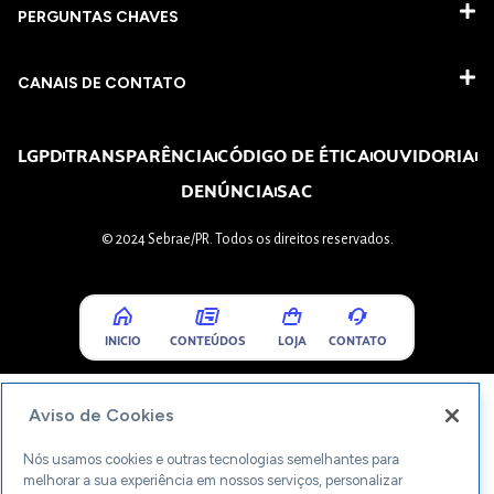
PERGUNTAS CHAVES​
CANAIS DE CONTATO
LGPD
TRANSPARÊNCIA
CÓDIGO DE ÉTICA
OUVIDORIA
DENÚNCIA
SAC
© 2024 Sebrae/PR. Todos os direitos reservados.
INICIO
CONTEÚDOS
LOJA
CONTATO
Aviso de Cookies
Nós usamos cookies e outras tecnologias semelhantes para
melhorar a sua experiência em nossos serviços, personalizar