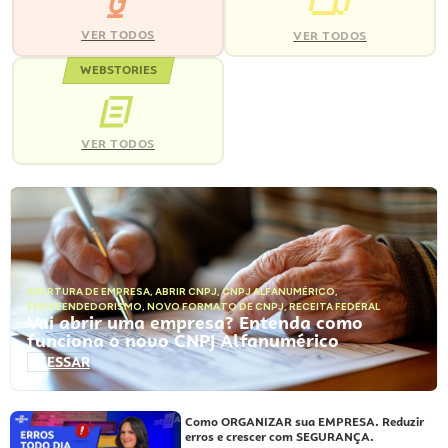
VER TODOS
VER TODOS
WEBSTORIES
VER TODOS
ABERTURA DE EMPRESA
,
ABRIR CNPJ
,
CNPJ ALFANUMÉRICO
,
EMPREENDEDORISMO
,
NOVO FORMATO DE CNPJ
,
RECEITA FEDERAL
Vai abrir uma empresa? Entenda como
funciona o novo CNPJ Alfanumérico
ACESSAR
Como ORGANIZAR sua EMPRESA. Reduzir
erros e crescer com SEGURANÇA.