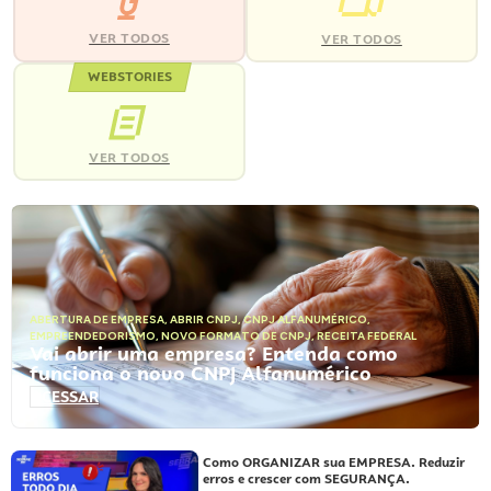
VER TODOS
VER TODOS
WEBSTORIES
VER TODOS
ABERTURA DE EMPRESA
,
ABRIR CNPJ
,
CNPJ ALFANUMÉRICO
,
EMPREENDEDORISMO
,
NOVO FORMATO DE CNPJ
,
RECEITA FEDERAL
Vai abrir uma empresa? Entenda como
funciona o novo CNPJ Alfanumérico
ACESSAR
Como ORGANIZAR sua EMPRESA. Reduzir
erros e crescer com SEGURANÇA.