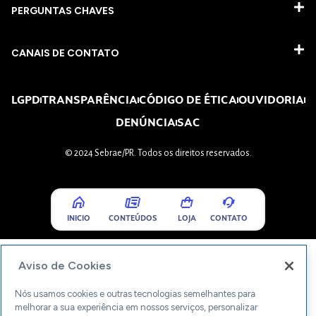
PERGUNTAS CHAVES​
CANAIS DE CONTATO
LGPD
TRANSPARÊNCIA
CÓDIGO DE ÉTICA
OUVIDORIA
DENÚNCIA
SAC
© 2024 Sebrae/PR. Todos os direitos reservados.
INICIO
CONTEÚDOS
LOJA
CONTATO
Aviso de Cookies
Nós usamos cookies e outras tecnologias semelhantes para
melhorar a sua experiência em nossos serviços, personalizar