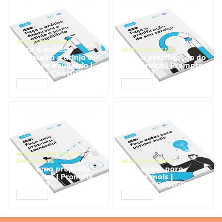
GESTÃO FINANCEIRA
Faça a análise
GESTÃO FINANCEIRA
financeira e atinja o
Faça a precificação do
ponto de equilíbrio |
seu serviço | Prompts
Prompts ChatGPT
ChatGPT
ACESSAR
ACESSAR
NEGÓCIOS
,
PROCESSOS
EMPRESARIAIS
NEGÓCIOS
,
VENDAS
Faça uma proposta
Faça ações para
comercial | Prompts
vender mais |
ChatGPT
Prompts ChatGPT
ACESSAR
ACESSAR