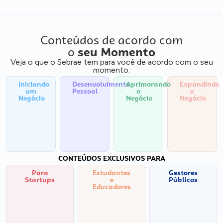
Conteúdos de acordo com
o
seu Momento
Veja o que o Sebrae tem para você de acordo com o seu
momento:
Iniciando
Desenvolvimento
Aprimorando
Expandindo
um
Pessoal
o
o
Negócio
Negócio
Negócio
CONTEÚDOS EXCLUSIVOS PARA
Para
Estudantes
Gestores
Startups
e
Públicos
Educadores