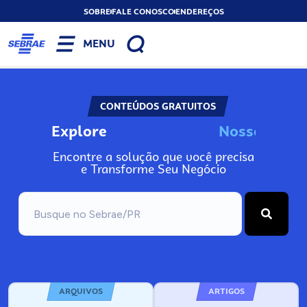
SOBRE
FALE CONOSCO
ENDEREÇOS
MENU
CONTEÚDOS GRATUITOS
Explore
N
o
s
s
o
s
I
n
f
Encontre a solução que você precisa
e Transforme Seu Negócio
ARQUIVOS
ARTIGOS