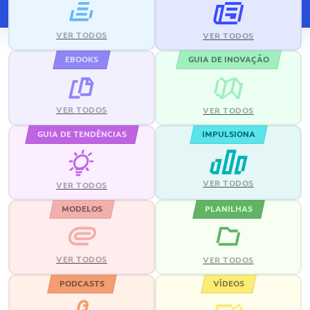
VER TODOS
VER TODOS
EBOOKS
GUIA DE INOVAÇÃO
VER TODOS
VER TODOS
GUIA DE TENDÊNCIAS
IMPULSIONA
VER TODOS
VER TODOS
MODELOS
PLANILHAS
VER TODOS
VER TODOS
PODCASTS
VÍDEOS