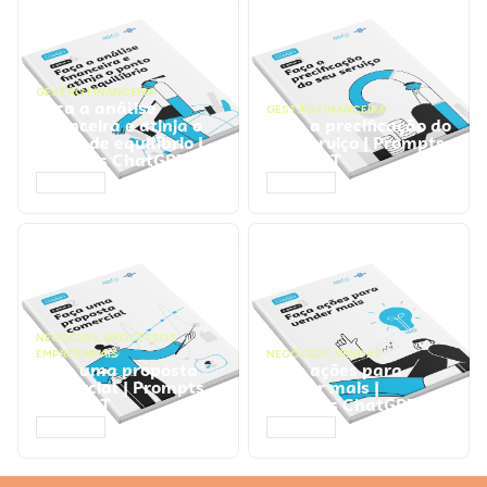
GESTÃO FINANCEIRA
Faça a análise
GESTÃO FINANCEIRA
financeira e atinja o
Faça a precificação do
ponto de equilíbrio |
seu serviço | Prompts
Prompts ChatGPT
ChatGPT
ACESSAR
ACESSAR
NEGÓCIOS
,
PROCESSOS
EMPRESARIAIS
NEGÓCIOS
,
VENDAS
Faça uma proposta
Faça ações para
comercial | Prompts
vender mais |
ChatGPT
Prompts ChatGPT
ACESSAR
ACESSAR