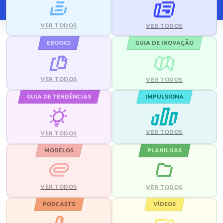
VER TODOS
VER TODOS
EBOOKS
GUIA DE INOVAÇÃO
VER TODOS
VER TODOS
GUIA DE TENDÊNCIAS
IMPULSIONA
VER TODOS
VER TODOS
MODELOS
PLANILHAS
VER TODOS
VER TODOS
PODCASTS
VÍDEOS