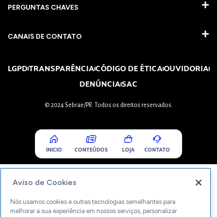
PERGUNTAS CHAVES​
CANAIS DE CONTATO
LGPD
TRANSPARÊNCIA
CÓDIGO DE ÉTICA
OUVIDORIA
DENÚNCIA
SAC
© 2024 Sebrae/PR. Todos os direitos reservados.
INICIO
CONTEÚDOS
LOJA
CONTATO
Aviso de Cookies
Nós usamos cookies e outras tecnologias semelhantes para
melhorar a sua experiência em nossos serviços, personalizar