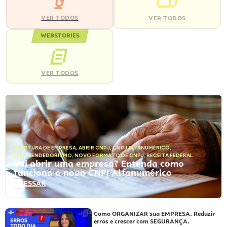
VER TODOS
VER TODOS
WEBSTORIES
VER TODOS
ABERTURA DE EMPRESA
,
ABRIR CNPJ
,
CNPJ ALFANUMÉRICO
,
EMPREENDEDORISMO
,
NOVO FORMATO DE CNPJ
,
RECEITA FEDERAL
Vai abrir uma empresa? Entenda como
funciona o novo CNPJ Alfanumérico
ACESSAR
Como ORGANIZAR sua EMPRESA. Reduzir
erros e crescer com SEGURANÇA.