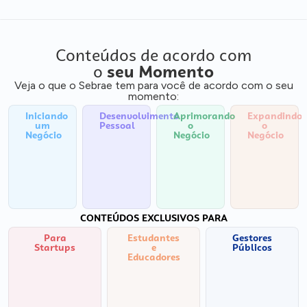
Conteúdos de acordo com
o
seu Momento
Veja o que o Sebrae tem para você de acordo com o seu
momento:
Iniciando
Desenvolvimento
Aprimorando
Expandindo
um
Pessoal
o
o
Negócio
Negócio
Negócio
CONTEÚDOS EXCLUSIVOS PARA
Para
Estudantes
Gestores
Startups
e
Públicos
Educadores