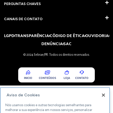
PERGUNTAS CHAVES​
CANAIS DE CONTATO
LGPD
TRANSPARÊNCIA
CÓDIGO DE ÉTICA
OUVIDORIA
DENÚNCIA
SAC
© 2024 Sebrae/PR. Todos os direitos reservados.
INICIO
CONTEÚDOS
LOJA
CONTATO
Aviso de Cookies
Nós usamos cookies e outras tecnologias semelhantes para
melhorar a sua experiência em nossos serviços, personalizar