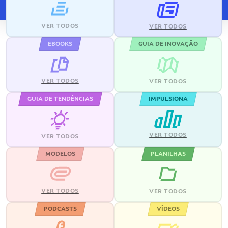
VER TODOS
VER TODOS
EBOOKS
GUIA DE INOVAÇÃO
VER TODOS
VER TODOS
GUIA DE TENDÊNCIAS
IMPULSIONA
VER TODOS
VER TODOS
MODELOS
PLANILHAS
VER TODOS
VER TODOS
PODCASTS
VÍDEOS