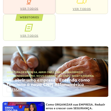
VER TODOS
VER TODOS
WEBSTORIES
VER TODOS
ABERTURA DE EMPRESA
,
ABRIR CNPJ
,
CNPJ ALFANUMÉRICO
,
EMPREENDEDORISMO
,
NOVO FORMATO DE CNPJ
,
RECEITA FEDERAL
Vai abrir uma empresa? Entenda como
funciona o novo CNPJ Alfanumérico
ACESSAR
Como ORGANIZAR sua EMPRESA. Reduzir
erros e crescer com SEGURANÇA.