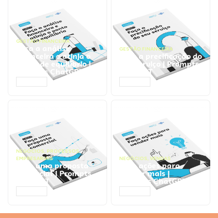
GESTÃO FINANCEIRA
Faça a análise
GESTÃO FINANCEIRA
financeira e atinja o
Faça a precificação do
ponto de equilíbrio |
seu serviço | Prompts
Prompts ChatGPT
ChatGPT
ACESSAR
ACESSAR
NEGÓCIOS
,
PROCESSOS
EMPRESARIAIS
NEGÓCIOS
,
VENDAS
Faça uma proposta
Faça ações para
comercial | Prompts
vender mais |
ChatGPT
Prompts ChatGPT
ACESSAR
ACESSAR