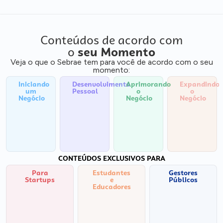
Conteúdos de acordo com
o
seu Momento
Veja o que o Sebrae tem para você de acordo com o seu
momento:
Iniciando
Desenvolvimento
Aprimorando
Expandindo
um
Pessoal
o
o
Negócio
Negócio
Negócio
CONTEÚDOS EXCLUSIVOS PARA
Para
Estudantes
Gestores
Startups
e
Públicos
Educadores