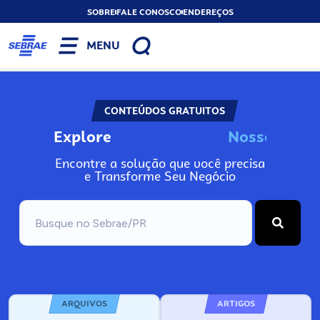
SOBRE
FALE CONOSCO
ENDEREÇOS
MENU
CONTEÚDOS GRATUITOS
Explore
N
o
s
s
o
s
I
n
f
o
Encontre a solução que você precisa
e Transforme Seu Negócio
ARQUIVOS
ARTIGOS