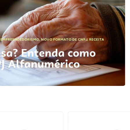
,
EMPREENDEDORISMO
,
NOVO FORMATO DE CNPJ
,
RECEITA
esa? Entenda como
PJ Alfanumérico