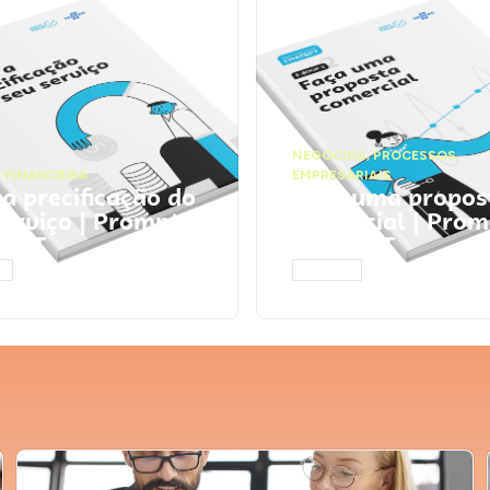
NEGÓCIOS
,
PROCESSOS
 FINANCEIRA
EMPRESARIAIS
 a precificação do
Faça uma propos
serviço | Prompts
comercial | Prom
tGPT
ChatGPT
AR
ACESSAR