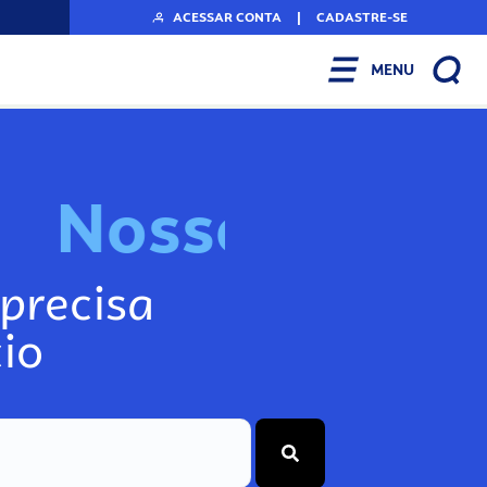
ACESSAR CONTA
|
CADASTRE-SE
MENU
N
o
s
s
o
s
I
n
f
o
precisa
io