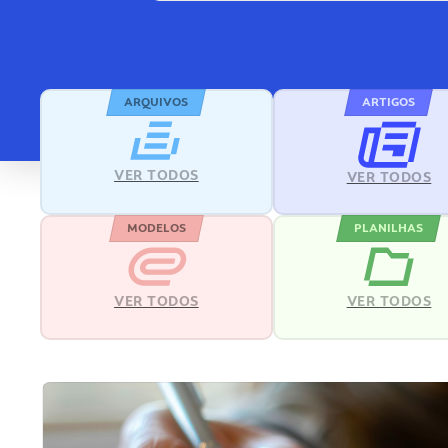
ARQUIVOS
ARTIGOS
VER TODOS
VER TODOS
MODELOS
PLANILHAS
VER TODOS
VER TODOS