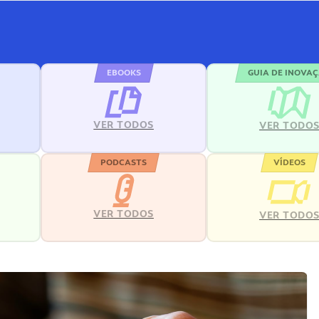
EBOOKS
GUIA DE INOVA
VER TODOS
VER TODO
PODCASTS
VÍDEOS
VER TODOS
VER TODO