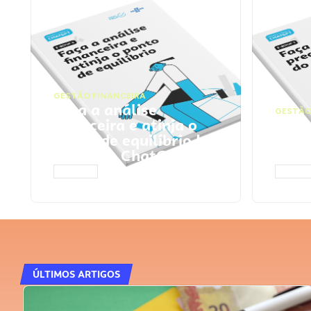
GESTÃO FINANCEIRA
Faça a análise
GESTÃO
financeira e atinja o
Faça
ponto de equilíbrio |
seu 
Prompts ChatGPT
Cha
ACESSAR
ACESS
ÚLTIMOS ARTIGOS