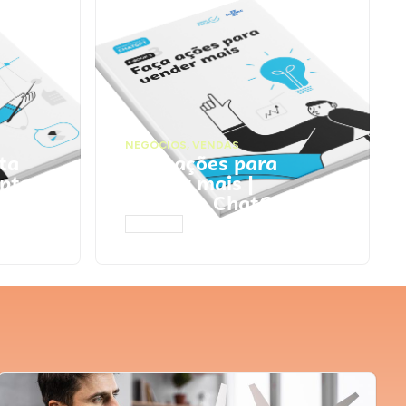
NEGÓCIOS
,
VENDAS
ta
Faça ações para
pts
vender mais |
Prompts ChatGPT
ACESSAR