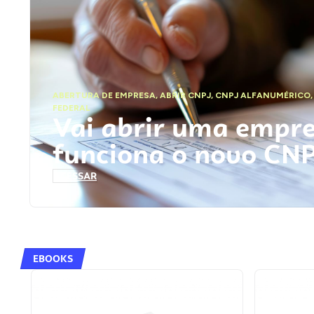
ABERTURA DE EMPRESA
,
ABRIR CNPJ
,
CNPJ ALFANUMÉRICO
FEDERAL
Vai abrir uma empr
funciona o novo CN
ACESSAR
EBOOKS