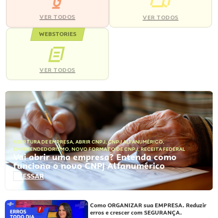
VER TODOS
VER TODOS
WEBSTORIES
VER TODOS
ABERTURA DE EMPRESA
,
ABRIR CNPJ
,
CNPJ ALFANUMÉRICO
,
EMPREENDEDORISMO
,
NOVO FORMATO DE CNPJ
,
RECEITA FEDERAL
Vai abrir uma empresa? Entenda como
funciona o novo CNPJ Alfanumérico
ACESSAR
Como ORGANIZAR sua EMPRESA. Reduzir
erros e crescer com SEGURANÇA.