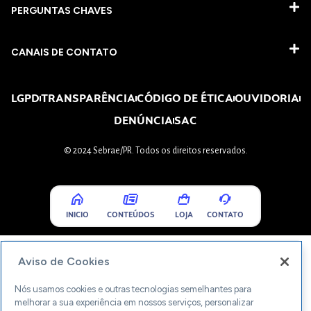
PERGUNTAS CHAVES​
CANAIS DE CONTATO
LGPD
TRANSPARÊNCIA
CÓDIGO DE ÉTICA
OUVIDORIA
DENÚNCIA
SAC
© 2024 Sebrae/PR. Todos os direitos reservados.
INICIO
CONTEÚDOS
LOJA
CONTATO
Aviso de Cookies
Nós usamos cookies e outras tecnologias semelhantes para
melhorar a sua experiência em nossos serviços, personalizar