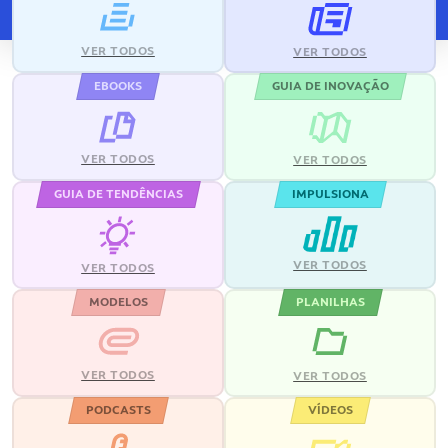
VER TODOS
VER TODOS
EBOOKS
GUIA DE INOVAÇÃO
VER TODOS
VER TODOS
GUIA DE TENDÊNCIAS
IMPULSIONA
VER TODOS
VER TODOS
MODELOS
PLANILHAS
VER TODOS
VER TODOS
PODCASTS
VÍDEOS