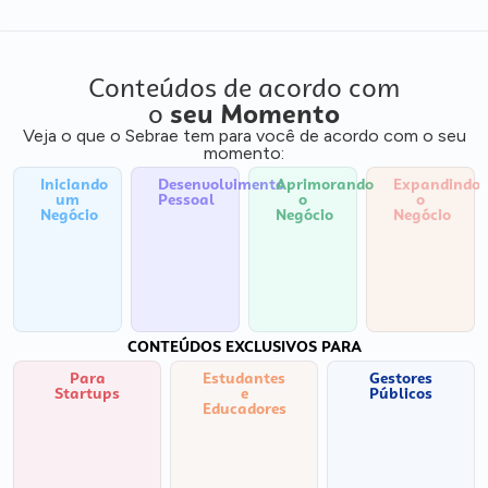
Conteúdos de acordo com
o
seu Momento
Veja o que o Sebrae tem para você de acordo com o seu
momento:
Iniciando
Desenvolvimento
Aprimorando
Expandindo
um
Pessoal
o
o
Negócio
Negócio
Negócio
CONTEÚDOS EXCLUSIVOS PARA
Para
Estudantes
Gestores
Startups
e
Públicos
Educadores