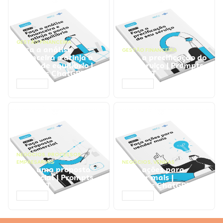
GESTÃO FINANCEIRA
Faça a análise
GESTÃO FINANCEIRA
financeira e atinja o
Faça a precificação do
ponto de equilíbrio |
seu serviço | Prompts
Prompts ChatGPT
ChatGPT
ACESSAR
ACESSAR
NEGÓCIOS
,
PROCESSOS
EMPRESARIAIS
NEGÓCIOS
,
VENDAS
Faça uma proposta
Faça ações para
comercial | Prompts
vender mais |
ChatGPT
Prompts ChatGPT
ACESSAR
ACESSAR