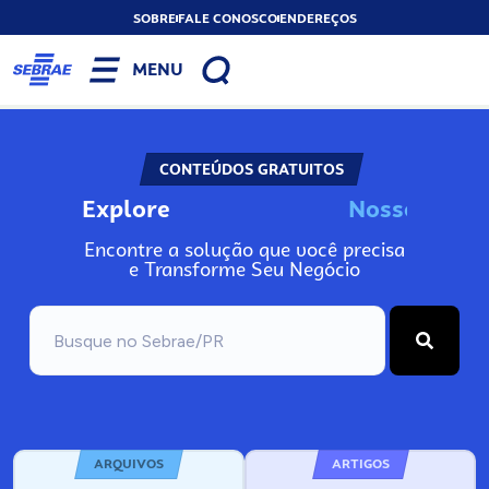
SOBRE
FALE CONOSCO
ENDEREÇOS
MENU
CONTEÚDOS GRATUITOS
Explore
N
o
s
s
o
s
I
n
f
o
Encontre a solução que você precisa
e Transforme Seu Negócio
ARQUIVOS
ARTIGOS